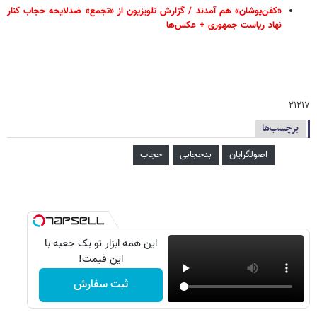
«کفن‌پوشان» هم آمدند / گزارش تلویزیون از «تجمع» ضدلایحه حجاب کنار
نهاد ریاست جمهوری + عکس‌ها
۲۱۲۱۷
برچسب‌ها
اصولگرایان
بدحجابی
حجاب
این همه ابزار تو یک جعبه با
این قیمت!
ثبت سفارش