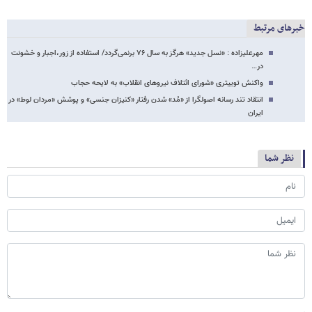
خبرهای مرتبط
مهرعلیزاده : «نسل جدید» هرگز به سال ۷۶ برنمی‌گردد/ استفاده از زور،اجبار و خشونت
در…
واکنش توییتری «شورای ائتلاف نیروهای انقلاب» به لایحه حجاب
انتقاد تند رسانه اصولگرا از «مُد» شدن رفتار «کنیزان جنسی» و پوشش «مردان لوط» در
ایران
نظر شما