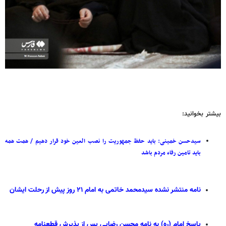
بیشتر بخوانید:
سیدحسن خمینی: باید حفظ جمهوریت را نصب العین خود قرار دهیم / همت همه
باید تامین رفاه مردم باشد
نامه منتشر نشده سیدمحمد خاتمی به امام ۲۱ روز پیش از رحلت ایشان
پاسخ امام (ره) به نامه محسن رضایی پس از پذیرش قطعنامه