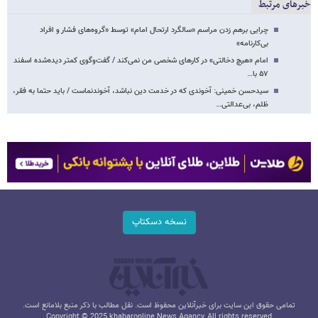
خبرهای مرتبط
چرایی برهم زدن مراسم «سالگرد ارتحال امام» توسط «گروه‌های فشار و افراد
بی‌کارنامه»
امام «هیچ دخالتی» در کارهای شخصی من نمی‌کند / گفت‌وگوی کمتر دیده‌شده اسفند
۵۷ با…
سیدحسن خمینی: آخوندی که در خدمت دین نباشد، آخوندنماست / باید حتما به فقر،
ظلم، بی‌عدالتی…
نسخه دسکتاپ
تمامی حقوق این سایت برای خبرآنلاین محفوظ است. نقل مطالب با ذکر منبع بلامانع است.
Copyright © 2025 khabaronline News Agancy, All rights reserved