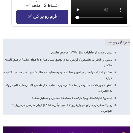
اقساط 12 ماهه ✅
فرم رو پر کن ✅
خبرهای مرتبط
برشی جدید از خاطرات سال ۱۳۷۹ مرحوم هاشمی
برشی از خاطرات هاشمی / گزارش عدم توفیق ستاد مبارزه با مواد مخدر/ ترمیم کابینه
خاتمی
هشدار نماینده رئیسی در امور روحانیت درباره «خلوت و خالی‌شدن برخی مساجد کشور»
/ باید…
نقش «جریانات داخلی» در بسته شدن درب مساجد / از «تحقیر انسان‌ها به نام دین!»
تا «فقیر»…
ابطحی: «دولت‌ها» ورود کردند، «مساجد» جناحی و تعطیل شدند
روایت سفر دور دنیای «جوان‌ترین» عضو ناوگروه ۸۶ / از ایران هراسی در برزیل تا
آموزش…