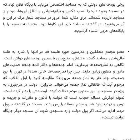
برخی بودجه‌های دولتی که به مساجد اختصاص می‌یابد یا پایگاه فلان نهاد که
در مسجد وجود دارد یا نصب عکس و بیانیه‌خوانی و امثال این‌ها، مردم از
مساجد دل‌زده شده‌اند. برای مثال، شما امروز در مساجد شعار مرگ بر این و
آن می‌شنوید. در گذشته مساجد جای این کارها نبود. متاسفانه مسجد را با
پایگاه‌های حزبی اشتباه گرفتیم».
عضو مجمع محققین و مدرسین حوزه علیمه قم در انتها با اشاره به علت
خالی‌شدن مساجد گفت: «علتش، جناح‌بازی با همین بودجه‌های دولتی است.
نگاهی به نمازجمعه‌ها بیندازید. امام جمعه‌ها و دفاتر ائمه جمعه حمایت‌های
مادی و معنوی زیادی دارند. پس چرا نمازجمعه‌ها خالی شده؟ در تهران با این
جمعیت، چند نفر به نماز جمعه می‌روند؟ مقایسه کنید با اول انقلاب که
مرحوم آیت‌الله ظالقانی نماز جمعه می‌خواند. بنابراین، دولت در هرچیزی، به
ویژه در مساجد و امور معنوی مردم دخالت کرده، اوضاعش را بدتر کرده است.
نمونه دیگرش مساله حجاب است که دولت با قانون و مقررات و جریمه و
ترس و تهدید وارد شد و مردم مساله را پس زدند. مسجد در گذشته با پول
مردم اداره می‌شد. اگر پول دولت وارد مسجدی شود، آن مسجد دیگر جایگاه
عبادت نیست».