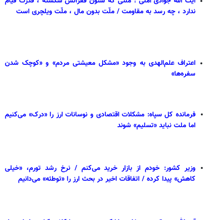
آیت الله جوادی آملی : ملتی که ستون فقراتش شکسته ، قدرت قیام
ندارد ، چه رسد به مقاومت / ملّت بدون مال ، ملّت ویلچری است
اعتراف علم‌الهدی به وجود «مشکل معیشتی مردم» و «کوچک شدن
سفره‌ها»
فرمانده کل سپاه: مشکلات اقتصادی و نوسانات ارز را «درک» می‌کنیم
اما ملت نباید «تسلیم» شوند
وزیر کشور: خودم از بازار خرید می‌کنم / نرخ رشد تورم، «خیلی
کاهش» پیدا کرده / اتفاقات اخیر در بحث ارز را «توطئه» می‌دانیم