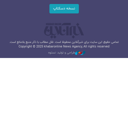
نسخه دسکتاپ
تمامی حقوق این سایت برای خبرآنلاین محفوظ است. نقل مطالب با ذکر منبع بلامانع است.
Copyright © 2025 khabaronline News Agancy, All rights reserved
طراحی و تولید: نستوه