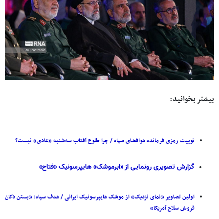
بیشتر بخوانید:
توییت رمزی فرمانده هوافضای سپاه / چرا طلوع آفتاب سه‌شنبه «عادی» نیست؟
گزارش تصویری رونمایی از «ابرموشک» هایپرسونیک «فتاح»
اولین تصاویر «نمای نزدیک» از موشک هایپرسونیک ایرانی / هدف سپاه: «بستن دکان
فروش سلاح آمریکا»