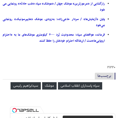
رازگشایی از «مرموزترین» موشک جهان / «موشک» سپاه «شب حادثه» رونمایی می
شود
پایان «آزمایش‌ها» / سردار حاجی‌زاده: به‌زودی، موشک «هایپرسونیک» رونمایی
می‌شود
فرمانده هوافضای سپاه: محدودیت بُرد ۲۰۰۰ کیلومتری موشک‌های ما به «احترام
اروپایی‌ها»ست / ان‌شالله احترام خودشان را حفظ کنند
۲۱۲۲۰
برچسب‌ها
سپاه پاسداران انقلاب اسلامی
موشک
سیدابراهیم رئیسی