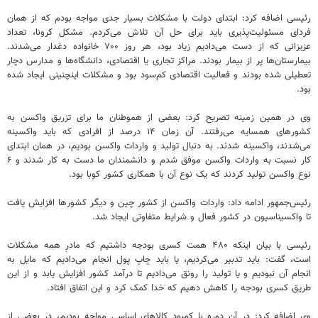
رئیسی اضافه کرد: ابتدای دولت با مشکلات بسیار جدی مواجه بودم که از همان
فردای مسئولیت‌پذیری باید برای حل آن تلاش می‌کردم. مشکل کرونا، تعداد
عزیزانی که از دست می‌دادیم زیاد بود، هر روز ۷۰۰ خانواده دغدار می‌شدند.
بیمارستان‌ها پر از بیمار بودند. مراکز تجاری یا اقتصادی، دانشگاه‌ها و مدارس دچار
تعطیلی شده بودند و فعالیت اقتصادی کم‌سود بود و مشکلات اینچنینی ایجاد شده
بود.
وی در همین زمینه تصریح کرد: بعضی از هموطنان ما برای تزریق واکسن به
کشورهای همسایه می‌رفتند. آن زمان ۱۴ درصد از افرادی که باید واکسینه
می‌شدند، واکسینه شدند. به دنبال تولید و واردات واکسن بودیم، در همان ابتدای
کار نسبت به واردات واکسن موفق شدم و دانشمندان ما دست به کار شدند و ۶
نوع واکسن تولید کردند که یک نوع آن با همکاری کشور کوبا بود.
رئیس‌جمهور ادامه داد: واردات واکسن از کشور چین و دیگر کشورها افزایش یافت
تا واکسیناسیون در کشور فعال و شرایط متفاوتی ایجاد شد.
رئیسی با بیان اینکه ۴۸۰ همت کسری بودجه داشتیم که مادرِ همه مشکلات
است، گفت: باید تدبیر می‌کردیم، یا باید چاپ پول انجام می‌دادیم که مایل به
انجام آن نبودیم و یا تولید را رونق می‌دادیم تا درآمد کشور افزایش یابد و از این
طریق کسری بودجه را کاهش دهیم که خدا کمک کرد و این اتفاق افتاد.
وی اضافه کرد: در آن دوره با کمبود کالاهای اساسی مواجه بودیم، در بعضی از