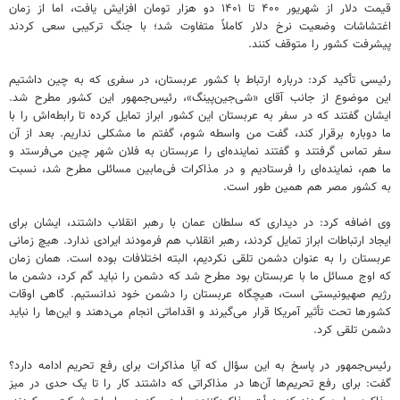
قیمت دلار از شهریور ۴۰۰ تا ۱۴۰۱ دو هزار تومان افزایش یافت، اما از زمان
اغتشاشات وضعیت نرخ دلار کاملاً متفاوت شد؛ با جنگ ترکیبی سعی کردند
پیشرفت کشور را متوقف کنند.
رئیسی تأکید کرد: درباره ارتباط با کشور عربستان، در سفری که به چین داشتیم
این موضوع از جانب آقای «شی‌جین‌پینگ»، رئیس‌جمهور این کشور مطرح شد.
ایشان گفتند که در سفر به عربستان این کشور ابراز تمایل کرده تا رابطه‌اش را با
ما دوباره برقرار کند، گفت من واسطه شوم، گفتم ما مشکلی نداریم. بعد از آن
سفر تماس گرفتند و گفتند نماینده‌ای را عربستان به فلان شهر چین می‌فرستد و
ما هم، نماینده‌ای را فرستادیم و در مذاکرات فی‌مابین مسائلی مطرح شد، نسبت
به کشور مصر هم همین طور است.
وی اضافه کرد: در دیداری که سلطان عمان با رهبر انقلاب داشتند، ایشان برای
ایجاد ارتباطات ابراز تمایل کردند، رهبر انقلاب هم فرمودند ایرادی ندارد. هیچ زمانی
عربستان را به عنوان دشمن تلقی نکردیم، البته اختلافات بوده است. همان زمان
که اوج مسائل ما با عربستان بود مطرح شد که دشمن را نباید گم کرد، دشمن ما
رژیم صهیونیستی است، هیچگاه عربستان را دشمن خود ندانستیم. گاهی اوقات
کشورها تحت تأثیر آمریکا قرار می‌گیرند و اقداماتی انجام می‌دهند و این‌ها را نباید
دشمن تلقی کرد.
رئیس‌جمهور در پاسخ به این سؤال که آیا مذاکرات برای رفع تحریم ادامه دارد؟
گفت: برای رفع تحریم‌ها آن‌ها در مذاکراتی که داشتند کار را تا یک حدی در میز