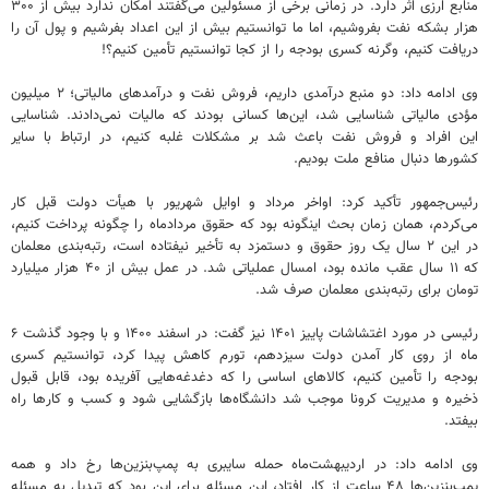
منابع ارزی اثر دارد. در زمانی برخی از مسئولین می‌گفتند امکان ندارد بیش از ۳۰۰
هزار بشکه نفت بفروشیم، اما ما توانستیم بیش از این اعداد بفرشیم و پول آن را
دریافت کنیم، وگرنه کسری بودجه را از کجا توانستیم تأمین کنیم؟!
وی ادامه داد: دو منبع درآمدی داریم، فروش نفت و درآمدهای مالیاتی؛ ۲ میلیون
مؤدی مالیاتی شناسایی شد، این‌ها کسانی بودند که مالیات نمی‌دادند. شناسایی
این افراد و فروش نفت باعث شد بر مشکلات غلبه کنیم، در ارتباط با سایر
کشورها دنبال منافع ملت بودیم.
رئیس‌جمهور تأکید کرد: اواخر مرداد و اوایل شهریور با هیأت دولت قبل کار
می‌کردم، همان زمان بحث اینگونه بود که حقوق مردادماه را چگونه پرداخت کنیم،
در این ۲ سال یک روز حقوق و دستمزد به تأخیر نیفتاده است، رتبه‌بندی معلمان
که ۱۱ سال عقب‌ مانده بود، امسال عملیاتی شد. در عمل بیش از ۴۰ هزار میلیارد
تومان برای رتبه‌بندی معلمان صرف شد.
رئیسی در مورد اغتشاشات پاییز ۱۴۰۱ نیز گفت: در اسفند ۱۴۰۰ و با وجود گذشت ۶
ماه از روی کار آمدن دولت سیزدهم، تورم کاهش پیدا کرد، توانستیم کسری
بودجه را تأمین کنیم، کالاهای اساسی را که دغدغه‌هایی آفریده بود، قابل قبول
ذخیره و مدیریت کرونا موجب شد دانشگاه‌ها بازگشایی شود و کسب و کارها راه
بیفتد.
وی ادامه داد: در اردیبهشت‌ماه حمله سایبری به پمپ‌بنزین‌ها رخ داد و همه
پمپ‌بنزین‌ها ۴۸ ساعت از کار افتاد، این مسئله برای این بود که تبدیل به مسئله