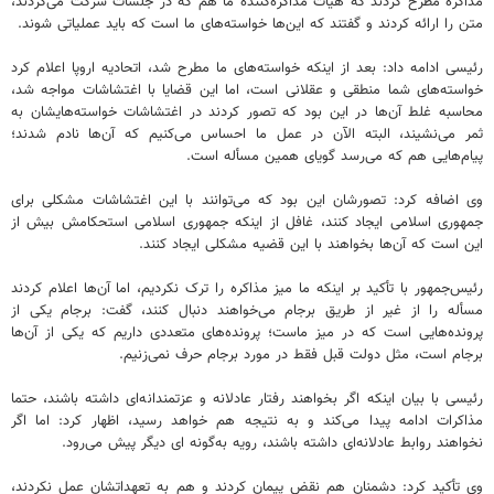
مذاکره مطرح کردند که هیأت مذاکره‌کننده ما هم که در جلسات شرکت می‌کردند،
متن را ارائه کردند و گفتند که این‌ها خواسته‌های ما است که باید عملیاتی شوند.
رئیسی ادامه داد: بعد از اینکه خواسته‌های ما مطرح شد، اتحادیه اروپا اعلام کرد
خواسته‌های شما منطقی و عقلانی است، اما این قضایا با اغتشاشات مواجه شد،
محاسبه غلط آن‌ها در این بود که تصور کردند در اغتشاشات خواسته‌هایشان به
ثمر می‌نشیند، البته الآن در عمل ما احساس می‌کنیم که آن‌ها نادم شدند؛
پیام‌هایی هم که می‌رسد گویای همین مسأله است.
وی اضافه کرد: تصورشان این بود که می‌توانند با این اغتشاشات مشکلی برای
جمهوری اسلامی ایجاد کنند، غافل از اینکه جمهوری اسلامی استحکامش بیش از
این است که آن‌ها بخواهند با این قضیه مشکلی ایجاد کنند.
رئیس‌جمهور با تأکید بر اینکه ما میز مذاکره را ترک نکردیم، اما آن‌ها اعلام کردند
مسأله را از غیر از طریق برجام می‌خواهند دنبال کنند، گفت: برجام یکی از
پرونده‌هایی است که در میز ماست؛ پرونده‌های متعددی داریم که یکی از آن‌ها
برجام است، مثل دولت قبل فقط در مورد برجام حرف نمی‌زنیم.
رئیسی با بیان اینکه اگر بخواهند رفتار عادلانه و عزتمندانه‌ای داشته باشند، حتما
مذاکرات ادامه پیدا می‌کند و به نتیجه هم خواهد رسید، اظهار کرد: اما اگر
نخواهند روابط عادلانه‌ای داشته باشند، رویه به‌گونه ای دیگر پیش می‌رود.
وی تأکید کرد: دشمنان هم نقض پیمان کردند و هم به تعهداتشان عمل نکردند،