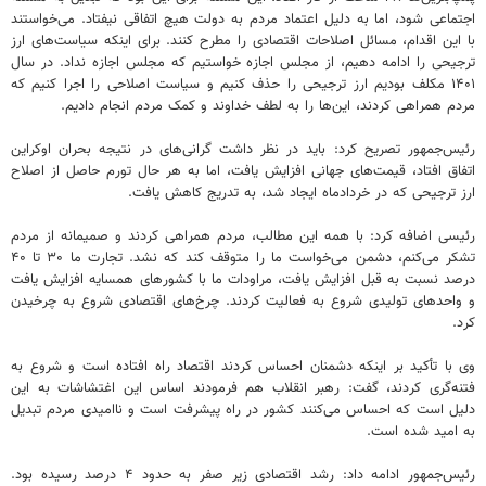
اجتماعی شود، اما به دلیل اعتماد مردم به دولت هیچ اتفاقی نیفتاد. می‌خواستند
با این اقدام، مسائل اصلاحات اقتصادی را مطرح کنند. برای اینکه سیاست‌های ارز
ترجیحی را ادامه دهیم، از مجلس اجازه خواستیم که مجلس اجازه نداد. در سال
۱۴۰۱ مکلف بودیم ارز ترجیحی را حذف کنیم و سیاست اصلاحی را اجرا کنیم که
مردم همراهی کردند، این‌ها را به لطف خداوند و کمک مردم انجام دادیم.
رئیس‌جمهور تصریح کرد: باید در نظر داشت گرانی‌های در نتیجه بحران اوکراین
اتفاق افتاد، قیمت‌های جهانی افزایش یافت، اما به هر حال تورم حاصل از اصلاح
ارز ترجیحی که در خردادماه ایجاد شد، به تدریج کاهش یافت.
رئیسی اضافه کرد: با همه این مطالب، مردم همراهی کردند و صمیمانه از مردم
تشکر می‌کنم، دشمن می‌خواست ما را متوقف کند که نشد. تجارت ما ۳۰ تا ۴۰
درصد نسبت به قبل افزایش یافت، مراودات ما با کشورهای همسایه افزایش یافت
و واحدهای تولیدی شروع به فعالیت کردند. چرخ‌های اقتصادی شروع به چرخیدن
کرد.
وی با تأکید بر اینکه دشمنان احساس کردند اقتصاد راه افتاده است و شروع به
فتنه‌گری کردند، گفت: رهبر انقلاب هم فرمودند اساس این اغتشاشات به این
دلیل است که احساس می‌کنند کشور در راه پیشرفت است و ناامیدی مردم تبدیل
به امید شده است.
رئیس‌جمهور ادامه داد: رشد اقتصادی زیر صفر به حدود ۴ درصد رسیده بود.