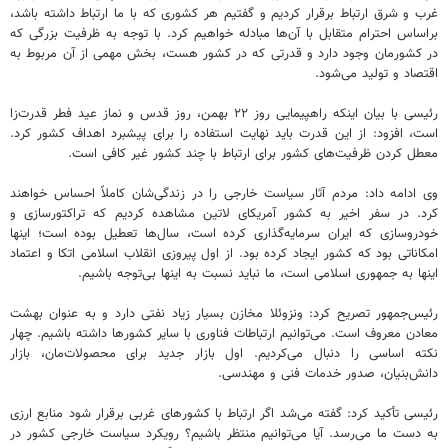
غرب و شرق ارتباط برقرار کردیم و گفتیم هر کشوری که با ما ارتباط داشته باشد،
براساس احترام متقابل با آن‌ها مبادله خواهیم کرد. با توجه به ظرفیت بزرگی که
در کشورمان وجود دارد و قدرتی که در کشور هست، بخش مهمی از آن مربوط به
اقتصاد و تولید می‌شود.
رئیسی با بیان اینکه راهپیمایی روز ۲۲ بهمن، روز قدس و نماز عید فطر قدرت‌زا
است، افزود: از این قدرت باید نهایت استفاده را برای پیشبرد اهداف کشور کرد.
معطل کردن ظرفیت‌های کشور برای ارتباط با چند کشور غیر کافی است.
وی ادامه داد: مردم آثار سیاست‌ خارجی را در زندگی‌شان کاملاً احساس خواهند
کرد. در سفر اخیر به کشور آمریکای لاتین مشاهده کردیم که تراکتورسازی و
خودروسازی که ایران سرمایه‌گذاری کرده است، سال‌ها تعطیل بوده است؛ اینها
امکاناتی بود که کشور ایجاد کرده بود. از اول پیروزی انقلاب اسلامی اتکا و اعتماد
اینها به جمهوری اسلامی است، ما نباید نسبت به اینها بی‌توجه باشیم.
رئیس‌جمهور تصریح کرد: ونزوئلا مخازن بسیار زیاد نفتی دارد و به عنوان بهشت
معادن معروف است. می‌توانیم ارتباطات فناوری با سایر کشورها داشته باشیم. چهار
نکته اساسی را دنبال می‌کردیم. اول بازار جدید برای محصولات‌مان، بازار
دانش‌بنیان، صدور خدمات فنی و مهندسی.
رئیسی تأکید کرد: گفته می‌شد اگر ارتباط با کشورهای غربی برقرار شود منابع ارزی
به دست‌ ما می‌رسد. آیا می‌توانیم منتظر باشیم؟ رویکرد سیاست خارجی کشور در