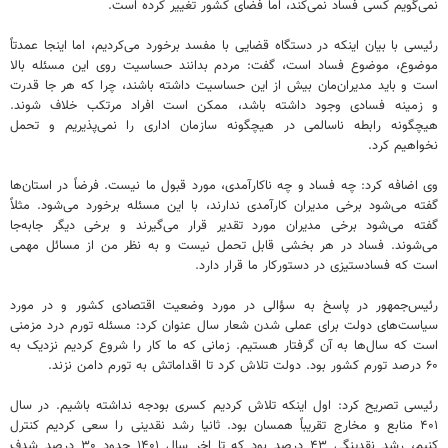
نمی‌گویم کسی فساد نمی‌کند، اما فضای کشور تغییر کرده است.
رئیسی با بیان اینکه در دستگاه قضایی با مفسد برخورد می‌کردیم، اما اینجا عمدتاً
موضوع، موضوع فساد است، گفت: مردم بدانند حساسیت روی این مسئله بالا
است و باید مدیران‌مان بیش از این حساسیت داشته باشند، چرا که هر جا قدرت
و زمینه فسادی وجود داشته باشد، ممکن است افراد مرتکب خلاف شوند.
هیچگونه رابطه ناسالمی در هیچگونه سازمان اداری را نمی‌پذیریم و تحمل
نخواهیم کرد.
وی اضافه کرد: چه فساد و چه ناکارآمدی، مورد قبول ما نیست. فرضاً در استان‌ها
گفته می‌شود برخی مدیران کارآمدی ندارند، با این مسئله برخورد می‌شود. مثلاً
گفته می‌شود برخی مدیران مورد تقدیر قرار می‌گیرند و برخی دیگر جابه‌جا
می‌شوند. فساد در هر بخشی قابل تحمل نیست و به نظر من از مسائل مهمی
است که فسادستیزی در دستورکار ما قرار دارد.
رئیس‌جمهور در پاسخ به سؤالی در مورد وضعیت اقتصادی کشور و در مورد
سیاست‌های دولت برای عملی شدن شعار سال عنوان کرد: مسئله تورم درد مزمنی
است که سال‌ها به آن گرفتار هستیم. زمانی که ما کار را شروع کردیم نزدیک به
۶۰ درصد تورم کشور بود. دولت تلاش کرد تا اقداماتش به تورم دامن نزند.
رئیسی تصریح کرد: اول اینکه تلاش کردیم کسری بودجه نداشته باشیم. در سال
۴۰۱ منابع و مخارج تقریباً همسان بود. ثانیا رشد نقدینی را سعی کردیم کنترل
کنیم، رشد نقدینگی ۴۳ درصد بود که تا اخر سال ۱۴۰۱ حدود ۳۰ درصد شدف