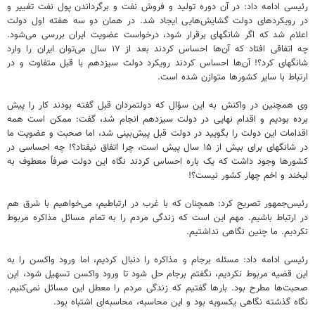
رئیسی ادامه داد: در آن دوره تولید و فروش نفت و برگرداندن پول نفت تغییر و
در رویکردهای دولت گشایش‌هایی ایجاد شد. در همان دو سه هفته اول دولت
اعلام شد که اگر شانگهای برقرار شود، درخواست عضویت ایران بررسی می‌شود.
چه اتفاقی افتاد که آن‌ها احساس کردند بعد از ۱۷ سال می‌توان ایران را وارد
شانگهای کرد؟! آن‌ها احساس کردند رویکرد دولت سیزدهم با قبل متفاوت و در
ارتباط با سایر کشورها متوازن شده است.
وی همچنین در واکنش به این سؤال که دولتمردان قبل گفته بودند کار را پیش
برده بودیم و اقدام نهایی در دولت سیزدهم انجام شد، گفت: ممکن است همه
اقدامات این دولت را بگویید در دولت قبل پیش‌بینی شد، اما صحبت و عضویت ما
در شانگهای برای بیش از ۱۵ سال پیش است، چرا اتفاق نیفتاد؟! چه احساسی در
کشورها وجود داشت که یک باره احساس کردند نگاه این دولت صرفاً معطوف به
لبخند و اخم چهار کشور نیست؟!
رئیس‌جمهور تصریح کرد: همچنان که با غرب در ارتباطیم، می‌خواهیم با شرق هم
در ارتباط باشیم. مهم این است که زندگی مردم را به تمام مسائل مذاکره مربوط
نکردیم. ما چنین نگاهی نداشتیم.
رئیسی ادامه داد: مسئله برجام و مذاکره را دنبال کردیم، اما ورود واکسن را به
این قضیه مربوط نکردیم، نگفتم برجام حل شود تا ورود واکسن تسهیل شود، این
صحبت‌ها مطرح بود. بارها گفتیم که زندگی مردم را معطل این مسائل نمی‌کنیم.
نگاه گذشته نگاهی یکسویه بود و این محاسبه، محاسبه‌ای اشتباه بود.