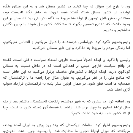
وی با طرح این سؤال که چرا تولید در کشور معطل شد و به این میزان بنگاه
تولیدی در کشور معطل شد؟، گفت: همه این‌ها به خاطر نگاه نادرست بود،
معتقدم بخش قابل توجهی از توقف‌ها مربوط به نگاه نادرستی بود که مبنی بر این
وجود داشت که عده‌ای تصمیم بگیرند تا مشکلات کشور حل شود؛ ما چنین نگاهی
نداشتیم و نداریم.
رئیس‌جمهور تأکید کرد: دیپلماسی عزتمندانه را دنبال می‌کنیم و التماس نمی‌کنیم،
اما زندگی مردم را مربوط به مذاکره و این طور مسائل نمی‌کنیم.
رئیسی با تأکید بر اینکه اصولاً سیاست خارجی امتداد سیاست داخلی است، گفت:
در واقع سیاست خارجی مبتنی بر اهدافی است که در داخل نسبت به مسائل
گوناگون داریم. اینکه ارتباط با کشورهای مختلف برقرار می‌کنیم به این خاطر است
که منافع ملی را در نظر می‌گیریم. به عنوان مثال چرا رابطه ما با ترکمنستان که
همسایه ما است قطع شود، در همان اولین سفر بنده به ترکمنستان قرارداد سوآپ
گازی امضا شد.
وی اضافه کرد: در سفری که به شهر دوشنبه، پایتخت تاجیکستان داشتم،بعد از یک
سال ارتباط تجاری ما چهار برابر شد. ارتباط با همسایگان زمینه کاری ما است، چرا
از ۱۵ کشور همسایه خود غفلت کنیم؟!
رئیس‌جمهور اظهار کرد: مقامات ازبکستان که چند روز پیش به ایران آمده بودند،
می‌گفتند که میزان ارتباط تجاری ما متفاوت شد. با روسیه، چین، هند، اندونزی،