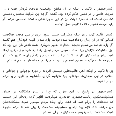
رئیس‌جمهور با تأکید بر اینکه در آن مقطع، وضعیت بودجه، فروش نفت و ...
شرایط خاصی را بر کشور حاکم کرده بود، گفت: اگرچه این شرایط محصول دشمنی
دشمنان است، اما عملکرد دولت نیز در این ماجرا نقش داشت؛ احساس کردم اگر
وارد عرصه نشوم خلاف تکلیفم عمل کرده‌ام.
رئیسی تأکید کرد: برای اینکه مشارکت بیشتر شود، برای بررسی مجدد صلاحیت
کسانی که در آن زمان ردصلاحیت شده بودند، وارد شدم، البته خودشان هم گفتند
اگر وارد عرصه می‌شدیم نتیجه انتخابات تغییر نمی‌کرد، همه تلاش‌مان این بود که
اول مشارکت افزایش پیدا کند، ناامیدی مردم تبدیل به امید شود و زمنیه‌ای ایجاد
شود برای اینکه بتوان کار کرد تا شرایط به نفع مردم و زندگی آن‌ها تغییر کند. اگر
زمان به عقب برگردد، همین تصمیم را دوباره می‌گیرم و پشیمان و نادم نیستم.
وی با تأکید بر اینکه اهل عافیت‌طبی نیستم، افزود: از دوره نوجوانی و جوانانی و
انقلاب در این سختی‌ها بوده‌ام. باید بتوانیم گره‌ای بگشاییم و کاری برای مردم
انجام دهیم.
رئیس‌جمهور در پاسخ به این سؤال که چرا از بیان مشکلات در ابتدای
مسئولیت‌پذیری ریاست‌جمهوری خودداری می‌کردید، اظهار کرد: رویه‌ام این نیست
که مشکلات را بازگو کنم، اما فقط برای اینکه مردم امیدوار شوند مشکلات‌شان
حل خواهد شد، لازم بود ابتدای مسئولیتم مشکلات را بیان کنم تا مردم متوجه
شوند مشکلات را می‌فهمم و به دنبال حل آن هستم.