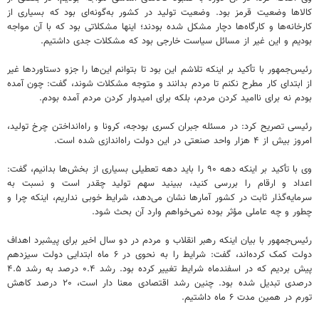
کالاها وضعیت قرمز بود. وضعیت تولید در کشور به‌گونه‌ای بود که بسیاری از
کارخانه‌ها و کارگاه‌ها دچار مشکل شده بودند؛ اینها مشکلاتی بود که با آن مواجه
بودیم و این غیر از مسائل سیاست خارجی بود که مشکلات جدی داشتیم.
رئیس‌جمهور با تأکید بر اینکه تلاشم این بود تا بتوانم این‌ها را جزو دستاوردها غیر
از ابتدای کار مطرح نکنم تا مردم بدانند و متوجه مشکلات شوند، گفت: چون آمده
بودم نه برای ناامید کردن مردم، بلکه برای امیدوار کردن مردم آمده بودم.
رئیسی تصریح کرد: در مسئله جبران کسری بودجه، کرونا و راه‌انداختن چرخ تولید،
امروز بیش از ۴ هزار واحد صنعتی در این دولت راه‌اندازی شده است.
وی با تأکید بر اینکه دهه ۹۰ را باید دهه تعطیلی بسیاری از بخش‌ها بدانیم، گفت:
اعداد و ارقام را بررسی کنید، ببینید سهم تولید چقدر است و نسبت به
سرمایه‌گذار ثابت در کشور آمارها نشان می‌دهد، شرایط خوبی نداریم، اینکه چرا و
چطور و چه عاملی مؤثر بوده نمی‌خواهم وارد آن بحث شود.
رئیس‌جمهور با بیان اینکه رهبر انقلاب و مردم در دو سال اخیر برای پیشبرد اهداف
دولت کمک کرده‌اند، گفت: شرایط را به نحوی در ۶ ماه ابتدایی دولت سیزدهم
پیش بردیم که در اسفندماه شرایط تغییر کرده بود. رشد ۰.۴ درصد به رشد ۴.۵
درصدی تبدیل شده بود. چنین رشد اقتصادی معنا دار است، ۲۰ درصد کاهش
تورم در همین مدت ۶ ماه داشتیم.