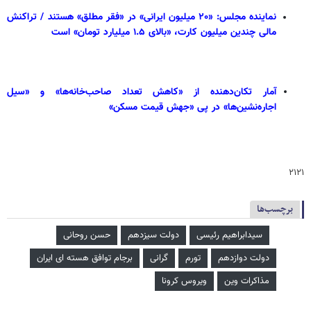
نماینده مجلس: «۲۰ میلیون ایرانی» در «فقر مطلق» هستند / تراکنش
مالی چندین میلیون کارت، «بالای ۱.۵ میلیارد تومان» است
آمار تکان‌دهنده از «کاهش تعداد صاحب‌خانه‌ها» و «سیل
اجاره‌نشین‌ها» در پی «جهش قیمت مسکن»
۲۱۲۱
برچسب‌ها
سیدابراهیم رئیسی
دولت سیزدهم
حسن روحانی
دولت دوازدهم
تورم
گرانی
برجام توافق هسته ای ایران
مذاکرات وین
ویروس کرونا