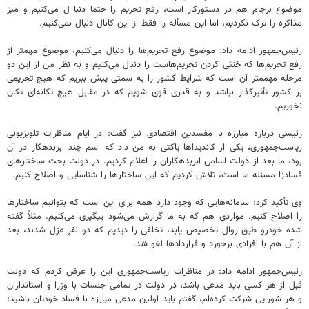
موضوع برجام هم در دستورکار است، رفع تحریم را حتما دنبا ل می‌کنیم و میز
مذاکره را ترک نکردیم، اما این مسأله را فقط از این کانال دنبال نمی‌کنیم.
رئیس‌جمهور ادامه داد: موضوع رفع تحریم‌ها را دنبال می‌کنیم، موضوع مهمتر از
رفع تحریم‌ها که خنثی کردن تحریم‌هاست را دنبال می‌کنیم و به نظر من از این دو
مرحله مهممتر آن است که شرایط کشور را به سمتی پیش ببریم که هیچ تحریمی
بر کشور تأثیرگذار نباشد و به قدری قوی شویم که در مقابل هیچ تکانه‌ای تکان
نخوریم.
رئیسی درباره مبارزه با مفسدین اقتصادی نیز گفت: در ایام مناظرات تلویزیونی
ریاست‌جمهوری، یکی از کاندیداها پاکتی به من داد که اسم چند ابربدهکار در آن
بود، ما بعد از دولت اسامی ابربدهکاران را اعلام کردیم. در دولت بحث ساختارهای
فسادزا مسئله ما است، تلاش کردیم که این ساختارها را شناسایی و اصلاح کنیم.
وی تأکید کرد: سامانه‌هایی که وجود دارد همه برای این است که بتوانیم ساختارها
را اصلاح کنیم. مواردی هم که به ما گزارش می‌شود پیگیری می‌کنیم. مثلاً گفته
شده خودرو طبق روال تخصیص یابد، تخلفی را دیدیم که دو نفر عزل شدند، بعد
از آن هم با افرادی برخورد و قراردادها لغو شد.
رئیس‌جمهور ادامه داد: در مناظرات ریاست‌جمهوری این را عرض کردم که دولت
قبل از هر کسی باید مدعی‌ باشد، در دولت در تمامی جلسات با وزرا و استانداران
و هر شورایی شرکت کرده‌ام، گفتم باید اولین مدعی مبارزه با فساد خودتان باشید؛