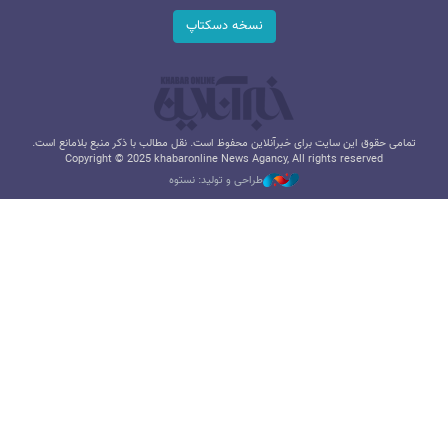
نسخه دسکتاپ
تمامی حقوق این سایت برای خبرآنلاین محفوظ است. نقل مطالب با ذکر منبع بلامانع است.
Copyright © 2025 khabaronline News Agancy, All rights reserved
طراحی و تولید: نستوه