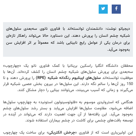
دیجیاتو نوشت: دانشمندان توانسته‌اند با فناوری نانوی سه‌بعدی سلول‌های
شبکیه چشم انسان را پرورش دهند. این دستاورد حالا می‌تواند راهکار تازه‌ای
برای درمان یکی از عوامل رایج نابینایی باشد که معمولاً بر اثر افزایش سن
به‌وجود می‌آید.
محققان دانشگاه انگلیا راسکین بریتانیا با کمک فناوری نانو یک «چهارچوب»
سه‌بعدی برای پرورش سلول‌های شبکیه چشم انسان را کشف کرده‌اند. آن‌ها با
موفقیت توانسته‌اند
سلول‌های اپیتلیوم رنگدانه شبکیه (RPE)
را پرورش دهند و تا
150 روز آن‌ها را سالم نگه دارند. این سلول‌ها در بیرون بخش عصبی شبکیه قرار
می‌گیرند و زمانی که آسیب می‌بینند، می‌توانند بینایی را دچار مشکل کنند.
هنگامی که استروئیدی موسوم به «فلوئوسینولون استونید» به چهارچوپ سلول‌ها
اضافه می‌شود، مقاومت سلول‌ها افزایش می‌یابد و بستر رشد سلول‌های چشم
به‌وجود می‌آید. این یافته‌ها از آن جهت اهمیت دارند که می‌تواند در آینده در
توسعه بافت‌های چشمی برای کاشت در چشم بیماران استفاده شوند.
این اولین‌باری است که از فناوری «
چرخش الکتریکی
» برای ساخت یک چهارچوب