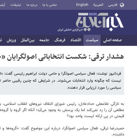
فارسی
العربية
English
تماس با ما
درباره ما
تبلیغات
آرشی
صفحه اصلی
سیاست
اقتصاد
فرهنگ
جامعه
بین‌الملل
ورزش
تا
هشدار ترقی: شکست انتخاباتی اصولگرایان «ح
فردانیوز نوشت: فعال سیاسی اصولگرا و حامی دولت ابراهیم رئیسی گفت: «
نیست که چگونه وارد انتخابات می‌شوند. در شرایطی که چنین رقیبی حاضر ن
سیاسی را مورد ارزیابی قرار دهند».
به تازگی غلامعلی حدادعادل، رئیس شورای ائتلاف نیروهای انقلاب اسلامی، بر
مطلعی آن را رد نمی‌کند اما یک پرسش به وجود می‌آید؛ آنکه اگر گروه یا گروه
قیمتی در پی ارائه لیست واحد بود؟
حمیدرضا ترقی، فعال سیاسی اصولگرا، درباره این موضوع گفت: «گروه‌ها و ا
داشت».