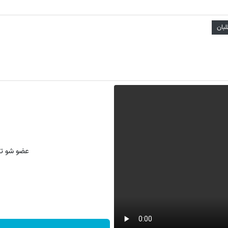
بان
عضو شو تا 3 میلیارد وام بگیر « ویژه فروشگاه