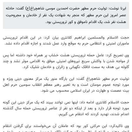
ایرنا نوشت: تولیت حرم مطهر حضرت احمدبن موسی شاهچراغ(ع) گفت: حادثه
عصر امروز این حرم مطهر که منجر به شهادت یک نفر از خادمان و مجروحیت
هشت نفر شد، یک اقدام ناموفق و کور تروریستی بود.
حجت الاسلام والمسلمین ابراهیم کلانتری بیان کرد: در این اقدام تروریستی
ماموران امنیتی و انتظامی حرم به موقع وارد عمل شدند و اجازه اقدام داده نشد.
وی تصریح کرد: عامل حمله تروریستی هشت خشاب پر همراه خود داشته اما پس
از مواجه شدن با واکنش سریع نیروهای امنیتی موفق به اقدامی موثر نشد و چند
گلوله بی هدف به سمت اتاقک نگهبانی و زائران و خادمان شلیک کرد.
تولیت حرم مطهر شاهچراغ گفت: این بارگاه منور یک مرکز معنوی دینی ویژه و
مورد توجه عموم مومنان است و به تعبیر رهبر معظم انقلاب سومین حرم اهل
بیت عصمت و طهارت در ایران اسلامی محسوب می شود.
حجت الاسلام کلانتری ادامه داد: اینها نمی توانند ببیند که یک مرکز دینی این گونه
مورد توجه قرار دارد و بعد از اینکه دو نفر از عناصر تروریستی حمله سال گذشته
اعدام شدند، تهدید کردند که انتقام می گیریم.
وی تاکیدکرد: این حرکتی کور بود که عاملان آن می‌خواستند برای گرفتن انتقام
انجام دهند و البته از نظر ما یک حرکت ناکام تروریستی محسوب می شود و