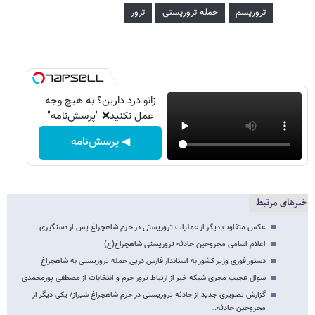
تروریسم
حمله تروریستی
ترور
زانو درد دارین؟ به هیچ وجه
عمل نکنید❌ "پرسش‌نامه"
◀ پرسش‌نامه
خبرهای مرتبط
عکس متفاوت دیگر از عملیات تروریستی در حرم شاهچراغ پس از دستگیری
اعلام اسامی مجروحین حادثه تروریستی شاهچراغ(ع)
دستور فوری وزیر کشور به استاندار فارس درپی حمله تروریستی به شاهچراغ
سوال عجیب مجری شبکه خبر از ارتباط ترور حرم و انتخابات از مصطفی پورمحمدی
گزارش تصویری جدید از حادثه تروریستی در حرم شاهچراغ شیراز/ یکی دیگر از
مجروحین حادثه…