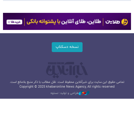
نسخه دسکتاپ
تمامی حقوق این سایت برای خبرآنلاین محفوظ است. نقل مطالب با ذکر منبع بلامانع است.
Copyright © 2025 khabaronline News Agancy, All rights reserved
طراحی و تولید: نستوه