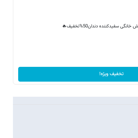
خانگی سفیدکننده دندان50%تخفیف🔥
تخفیف ویژه!