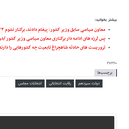
بیشتر بخوانید:
معاون سیاسی سابق وزیر کشور: پیغام دادند، برکنار نشوم ۲۳ مرداد استیضاح وزیر اعلام وصول می‌شود / حتی استمهال ۴۸ ساعته برای اتمام ثبت‌نام‌ها را نپذیرفتند
پس لرزه های ادامه دار برکناری معاون سیاسی وزیر کشور /دو
تروریست های حادثه شاهچراغ تابعیت چه کشورهایی را دارند؟
۲۷۲۲۰
برچسب‌ها
دولت سیزدهم
رقابت انتخاباتی
انتخابات مجلس