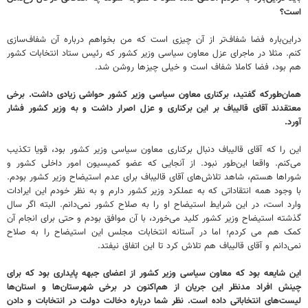
است؟
دراین‌باره فضا شفاف‌تر از آن چیزی است که من بخواهم درباره آن شفاف‌سازی
کنم. مثلا در ماجرای عزل معاون سیاسی وزیر کشور که رئیس ستاد انتخابات کشور
هم بود، فضا کاملا شفاف است و خیلی چیزها روشن شد.
‌همان‌طورکه گفتید، برکناری معاون سیاسی وزیر کشور حواشی زیادی داشت. برخی
معتقدند آقای قالیباف بر این برکناری و عزل اصرار داشت و به وزیر کشور فشار
آورد.
این را که آقای قالیباف دنبال برکناری معاون سیاسی وزیر کشور بود، قویا تکذیب
می‌کنم. واقعا این‌طور نبود. از آنجایی که عضو کمیسیون امور داخلی کشور و
شوراها هستم، شاهد تلاش‌های آقای قالیباف برای عدم استیضاح وزیر کشور بودم.
با وجود همه انتقاداتی که به عملکرد وزیر کشور دارم و به نظر خودم این ایرادات
وارد است، در این شرایط استیضاح او را به صلاح کشور نمی‌دانم. البته اگر سال
گذشته استیضاح وزیر کشور کلید می‌خورد، با آن موافق بودم و حتی برای انجام آن
کمک هم می‌ کردم؛ اما در آستانه انتخابات مجلس این استیضاح را به صلاح
نمی‌دانم و آقای قالیباف هم تلاش کرد تا این اتفاق نیفتد.
‌این شایعه بود که معاون سیاسی وزیر کشور از اعضای جبهه پایداری بود که برای
چینش افراد مدنظر این جریان از هم‌اکنون در برخی شهرستان‌ها و استان‌ها
لیست‌های انتخاباتی داده است. نظر شما درباره دخالت دولت در انتخابات و دادن