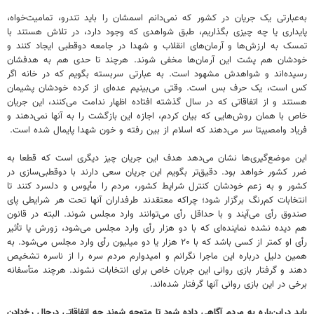
به‌عبارتی یک جریان در کشور که نمی‌دانم اسمشان را باید تندرو، تمامیت‌خواه،
پایداری یا چه چیزی بگذاریم، طبق شواهدی که وجود دارد، در تلاش هستند با
تمسک به ارزش‌ها و آرمان‌های انقلاب و شهدا در جامعه دوقطبی ایجاد کنند و
خودشان هم پشت این آرمان‌ها مخفی شوند. هرچند تا حدی هم به هدفشان
رسیده‌اند و شواهدش مشهود است. به عبارتی سربسته بگویم که در خانه اگر
کس است، یک حرف بس است. وقتی می‌بینیم عده‌ای از کرده خودشان پشیمان
هستند و از اتفاقاتی که در سال گذشته افتاده اظهار ندامت می‌کنند، این جریان
خاص با همان روش‌هایی که بیان کردم، اجازه این بازگشت را به آنها نمی‌دهند و
فریاد وامصیبتا سر می‌دهند که اسلام از بین رفته و خون شهدا پایمال شده است.
این موضع‌گیری‌ها نشان می‌دهد هدف این جریان چیز دیگری است که قطعا به
ضرر کشور خواهد بود. دقیق‌تر بگویم این جریان سعی دارند با دوقطبی‌سازی در
کشور و به زعم خودشان کنترل شرایط کشور، مردم را مأیوس و دلسرد کنند تا
انتخابات کم‌رنگ برگزار شود؛ چراکه معتقدند طرفداران آنها تحت هر شرایطی پای
صندوق رأی می‌آیند و با حداقل رأی می‌توانند وارد مجلس شوند. البته در قانون
هم دیده نشده نماینده‌ای که با دو هزار رأی وارد مجلس می‌شود، زورش یا تأثیر
رأی او کمتر از کسی باشد که با ۲۰ هزار یا دو میلیون رأی وارد مجلس می‌شود. به
همین دلیل درباره این ماجرا نگرانم و امیدوارم مردم سره را از ناسره تشخیص
دهند و گرفتار بازی روانی این جریان خاص برای انتخابات نشوند. هرچند متأسفانه
برخی در این بازی روانی آنها گرفتار شده‌اند.
‌باید دراین‌باره به مردم آگاهی داده شود تا متوجه شوند چه اتفاقاتی درحال رخ‌دادن