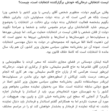
لیست انتخاباتی درحالی‌که خودش برگزارکننده انتخابات است، چیست؟
وقتی می‌گویم دولت، منظورم شخص آقای رئیسی یا وزیر کشور یا شخص وزرا
نیست‌ بلکه هر کسی است که در بدنه دولت مسئولیتی دارد. بنابراین شفاف
بگویم بشخصه فعالیت انتخاباتی بدنه دولت برای دخالت در انتخابات را به‌وضوح
می‌بینم. شاید اقداماتشان برای مردم ملموس نباشد و شخصا و صراحتا نگویند
دولت از فلان شخص یا فلان لیست در انتخابات حمایت می‌کند، اما چینش مهره‌ها
و مسئولیت‌ها در شهرستان‌ها و استان‌ها و جابه‌جایی نیروها به نحوی است که
این ذهنیت کاملا القا می‌شود که مجموعه‌ای در دولت به دنبال مهندسی انتخابات
است. نمونه آن نیز بخش‌نامه‌ معاون سیاسی معزول وزیر کشور، آن هم یک سال
مانده تا انتخابات است که کاملا خلاف قانون بود.
البته ایشان دوستانی در فضای مجازی داشتند که سعی کردند با مظلوم‌نمایی و
گره‌زدن آقای غلامرضا به حاج قاسم سلیمانی، مانع از برکناری او شوند. درحالی‌که
این‌طور نیست هرکسی که از یاران حاج قاسم سلیمانی بود، هر کاری که انجام
می‌دهد، درست باشد. ای‌کاش از اسطوره‌های‌ خود برای ماندن در مسئولیت‌ها
این‌قدر سوءاستفاده نکنیم. بخش‌نامه معاون سیاسی معزول وزیر کشور اصلا در
هیچ دولتی سابقه نداشته است. مثلا من به‌عنوان نماینده مجلس بخواهم وزیر
کشور را به شهرستان حوزه انتخابیه‌ام ببرم، باید از استاندار یا فرماندار اجازه
بگیرم؟ از آنجایی که سطح این بخش‌نامه خیلی نازل و پایین بود، هیچ‌وقت در
مورد آن صحبت نکردم اما به همکارانم گفتم استاندار و فرماندار باید دنبال نماینده
باشند، نه اینکه نماینده از فرمادار و بخشدار خواهش کند او را در مراسم مختلف