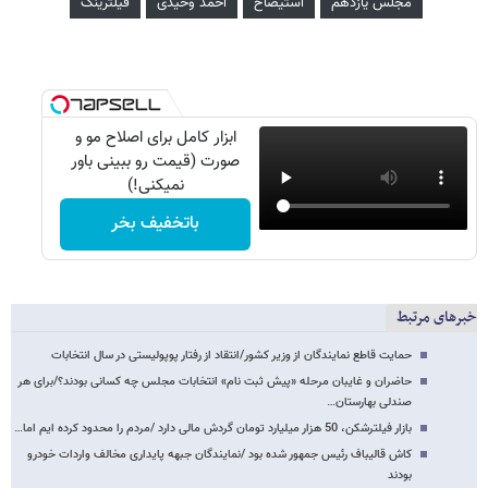
مجلس یازدهم
استیضاح
احمد وحیدی
فیلترینگ
ابزار کامل برای اصلاح مو و
صورت (قیمت رو ببینی باور
نمیکنی!)
باتخفیف بخر
خبرهای مرتبط
حمایت قاطع نمایندگان از وزیر کشور/انتقاد از رفتار پوپولیستی در سال انتخابات
حاضران و غایبان مرحله «پیش ثبت نام» انتخابات مجلس چه کسانی بودند؟/برای هر
صندلی بهارستان…
بازار فیلترشکن، 50 هزار میلیارد تومان گردش مالی دارد /مردم را محدود کرده ایم اما…
کاش قالیباف رئیس جمهور شده بود /نمایندگان جبهه پایداری مخالف واردات خودرو
بودند