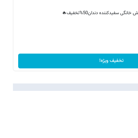
خانگی سفیدکننده دندان50%تخفیف🔥
تخفیف ویژه!