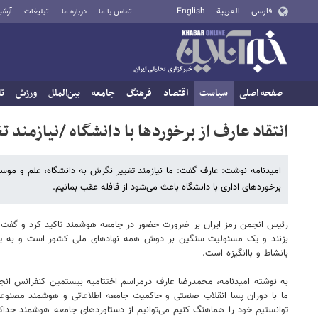
فارسی
العربية
English
تماس با ما
درباره ما
تبلیغات
آرشی
صفحه اصلی
سیاست
اقتصاد
فرهنگ
جامعه
بین‌الملل
ورزش
تا
انتقاد عارف از برخوردها با دانشگاه /نیازمند 
امیدنامه نوشت: عارف گفت: ما نیازمند تغییر نگرش به دانشگاه، علم و 
برخوردهای اداری با دانشگاه باعث می‌شود از قافله عقب بمانیم.
رئیس انجمن رمز ایران بر ضرورت حضور در جامعه هوشمند تاکید کرد و گفت: :ه
بزنند و یک مسئولیت سنگین بر دوش همه نهادهای ملی کشور است و به یک 
بانشاط و باانگیزه است.
به نوشته امیدنامه، محمدرضا عارف درمراسم اختتامیه بیستمین کنفرانس انجمن
ما با دوران پسا انقلاب صنعتی و حاکمیت جامعه اطلاعاتی و هوشمند مصنوع
توانستیم خود را هماهنگ کنیم می‌توانیم از دستاوردهای جامعه هوشمند حداکثر 