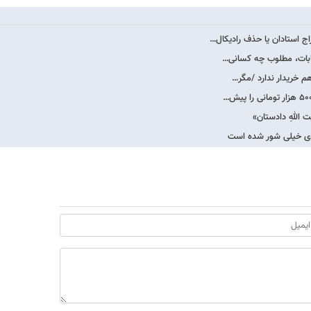
ج استادان یا حذف رادیکال…
خابات، مطلوب چه کسانی…
م خریدار ندارد /مگر…
 اللهِ دادستان»
ودی خیلی شور شده است