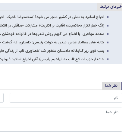
خبرهای مرتبط
اخراج اساتید به تنش در کشور منجر می شود؟ /محمدرضا تاجیک: اخرا
زنگ خطر تکرار «حاکمیت» اقلیت بر اکثریت/ مشارکت حداقلی در انت
محمد مهاجری: با اطلاع می گویم روش تندروها در خانواده خودشان ه
کنایه های معنادار عباس عبدی به دولت رئیسی: دامداری که گوشت ۵۰۰ هزار تومانی را پیش…
بمب قوی زیر کتابخانه دادستان منفجر شد /تصاویری ناب از زندگی «آیت
هشدار حزب اصلاح‌طلب به ابراهیم رئیسی/ آشِ اخراج اساتید غیرخ
نظر شما