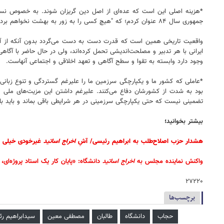
*هزینه اصلی این است که عده‌ای از اصل دین گریزان شوند. به خصوص نسل جوا
جمهوری سال ۸۴ عنوان کردم؛ که "هیچ کسی را به زور به بهشت نخواهم برد". بنظر می‌رسد که برخی هنوز این موضع روشن و صریح قرآنی را متوجه نشده‌اند!
واقعیت تاریخی ️همین است که قدرت دست به دست می‌گردد بدون آنکه از آن ع
ایرانی با هر تدبیر و مصلحت‌اندیشی تحمل کرده‌اند، ولی در حال حاضر با آگاه
وجود دارد وابسته به تقوا و سطح آگاهی و تعهد اخلاقی و اجتماعی آنهاست.
*عاملی که کشور ما و یکپارچگی سرزمین ما را علیرغم گستردگی و تنوع زبانی
بود به شدت از کشورشان دفاع می‌کنند. علیرغم داشتن این مزیت‌های ملی و ت
تضمینی نیست که حتی یکپارچگی سرزمینی در هر شرایطی باقی بماند و باید با 
بیشتر بخوانید؛
هشدار حزب اصلاح‌طلب به ابراهیم رئیسی/ آشِ
اخراج
اساتید
غیرخودی خیلی 
واکنش نماینده مجلس به
اخراج
اساتید
دانشگاه: «پایان کار یک استاد پروژه‌ای،
۲۷۲۲۰
برچسب‌ها
حجاب
دانشگاه
طالبان
مصطفی معین
سیدابراهیم ر