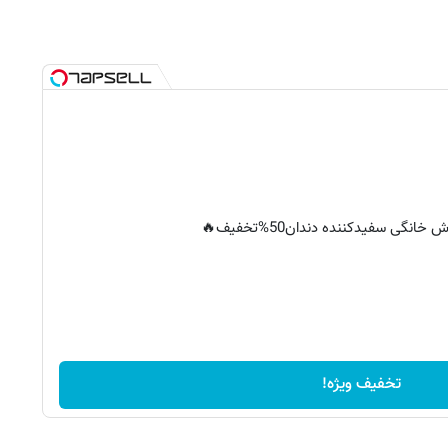
خانگی سفیدکننده دندان50%تخفیف🔥
تخفیف ویژه!