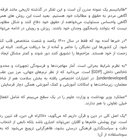
آگاهی مردم به حقوق و مطالبات خود هستیم. بعید است این روش های همراه 
آگاهی واحساس مسئولیت می‌خواهند از حقوق خود دفاع کنند و شکل مطلوب حک
نیست که بتوانند پاسخگوی وجدان خود باشند. ریزش و رویش در ادامه می‌تواند 
*در خبرها آمده بود که فقط در سال ۱۴۰۰
شود. آن کشورها این نخبگان را حاضر و آماده از ما دریافت می‌کنند. البته 
زحمت از خود هستند. مزاحم‌ها را تشویق کنند دور شوند و کمتر مشکل ایجاد کن
*به نظرم شرایط بحرانی است. آمار مهاجرت‌ها و فرسودگی تجهیزات و محدودی
ناخالص داخلی [GDP] است. می‌دانید که از نظر نرم‌های جها
[underdeveloped]. در اعتبارات اختصاص یافته به بخش سلام
معلمان، زیرساخت‌ها و امکانات آموزشی و کمک آموزشی همگی دچار فرسایش 
*عملکرد وزیر بهداشت و وزارت علوم را در یک سطح می‌بینم که شامل انفعال و 
خیلی تفاوتی با هم ندارند.
*یک اصل کلی در دین و قرآن داریم که می‌گوید، «لااکراه فی دین، قد تبین
است. نوع پوشش خانم‌ها و آقایان نمی‌تواند اجباری باشد بلکه تابعی از انت
دقت و سیاستگذاری فرهنگی درستی بشود، ظاهرگرایی ترویج می‌شود که به د
سوءاستفاده از آن!