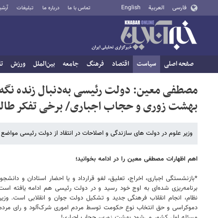
فارسی
العربية
English
تماس با ما
درباره ما
تبلیغات
آرشی
صفحه اصلی
سیاست
اقتصاد
فرهنگ
جامعه
بین‌الملل
ورزش
تا
مصطفی معین: دولت رئیسی به‌دنبال زنده نگه
بهشت زوری و حجاب اجباری/ برخی تفکر طالبا
وزیر علوم در دولت های سازندگی و اصلاحات در انتقاد از دولت رئیسی مواضع 
اهم اظهارات مصطفی معین را در ادامه بخوانید؛
*بازنشستگی اجباری، ️اخراج، تعلیق، لغو قرارداد و یا احضار استادان و دانشجو
برنامه‌ریزی شده‌ای به اوج خود رسید و در دولت رئیسی هم ادامه یافته اس
نظام، انجام انقلاب‌ فرهنگی جدید و تشکیل دولت جوان و انقلابی است. وزیر
دموکراسی و حق انتخاب نوع حکومت توسط مردم اموری شرک‌آلود و رای مردم در
مسئله اول کشور می‌شود بهشت زوری، حجاب اجباری!