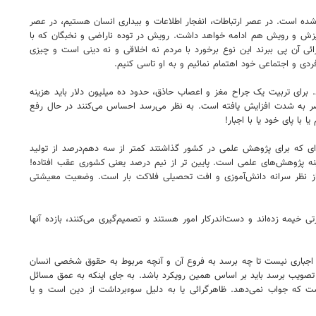
د فرقه خوارج هم وجود داشته است. منتهی الان در قرن ۲۱ دوره این نوع حکومت‌ها سپری شده است. در عصر ارتباطات، انفجار اطلاعات و بیداری انسان هستیم، در عصر
یزش و رویش هم ادامه خواهد داشت. رویش در توده ناراضی و نخبگان که با
 آن پی ببرند این نوع برخورد با مردم نه اخلاقی و نه دینی است و چیزی
دی و اجتماعی خود اهتمام نمائیم و به او تاسی کنیم.
رت کرده اند. برای تربیت یک جراح مغز و اعصاب حاذق، حدود ده میلیون دلار باید هزینه
 حاضر به شدت افزایش یافته است. به نظر می‌رسد احساس می‌کنند در حال رفع
ا پای خود یا با اجبار!
‌ای که برای پژوهش علمی در کشور گذاشتند کمتر از سه دهم‌درصد از تولید
 در زمینه پژوهش‌های علمی است. پایین تر از نیم درصد یعنی کشوری عقب افتاده!
 ما از نظر سرانه دانش‌آموزی و افت تحصیلی فلاکت بار است. وضعیت معیشتی
خیمه زده‌اند و دست‌اندرکار امور هستند و تصمیم‌گیری می‌کنند، بازده آنها
د اجباری نیست تا چه برسد به فروع آن و آنچه مربوط به حقوق شخصی انسان
ه تصویب برسد باید بر اساس همین رویکرد باشد. به جای اینکه به عمق مسائل
ت که جواب نمی‌دهد. ظاهرگرائی یا به دلیل سوءبرداشت از دین است و یا