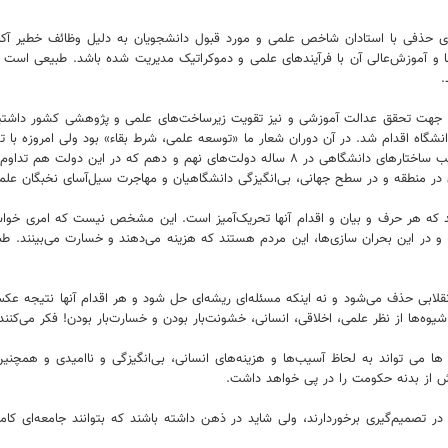
ای حذفی با استادان شاخص علمی و مورد قبول دانشجویان به دلیل وظائف خطیر آکا
 و آموزش‌عالی آن با فرآیندهای علمی و دموکراتیک مدیریت شده باشد. طبیعی است ک
.
ر جهت تحقق عدالت آموزشی و نیز تقویت زیرساخت‌های علمی و پژوهشی کشور داشتیم
انشگاه اقدام شد. در آن دوران شعار ما «توسعه علمی، شرط بقاء» بود ولی امروزه با ت
توسعه علمی شاهد «فروپاشی علمی کشور» هستیم. پیآمدهای تضعیف و تخریب ساختارهای دانشگاهی د
یران در منطقه و در سطح جهانی، بی‌انگیزگی دانشگاهیان و مهاجرت سیل‌آسای نخبگان ع
ه هر حرف و بیان و اقدام آنها تحریک‌آمیز است. این مشخص نیست که امری خواس
ند، و در این بحران سازی‌ها، این مردم هستند که هزینه می‌دهند و خسارت می‌بینند. 
ابی حذف می‌شود و نه اینکه مسئله‌ای ریشه‌ای حل شود و هر اقدام آنها نتیجه عکس خ
ه‌ها از نظر علمی، اخلاقی، انسانی، خشونت‌بار بودن و خسارت‌بار بودن! فکر می‌ک
می تواند به لحاظ آسیب‌ها و هزینه‌های انسانی، بی‌انگیزگی و ناامیدی و همچنین
یزش از بدنه حکومت را در پی خواهد داشت.
 تصمیم‌گیری برخوردارند، ولی شاید در ذهن داشته باشند که بتوانند جامعه‌ای کاملاً