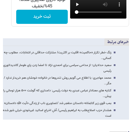
45%تخفیف
ثبت خرید
خبرهای مرتبط
زنگ خطر تکرار «حاکمیت» اقلیت بر اکثریت/ مشارکت حداقلی در انتخابات، مطلوب چه
کسانی…
سعید حدادیان؛ از مداحی سیاسی برای احمدی نژاد تا امضا زدن پای طومار کاندیداتوری
رئیسی
محمد مهاجری: با اطلاع می گویم روش تندروها در خانواده خودشان هم خریدار ندارد /
مگر…
کنایه های معنادار عباس عبدی به دولت رئیسی: دامداری که گوشت ۵۰۰ هزار تومانی را
پیش…
بمب قوی زیر کتابخانه دادستان منفجر شد /تصاویری ناب از زندگی «آیت اللهِ دادستان»
هشدار حزب اصلاح‌طلب به ابراهیم رئیسی/ آشِ اخراج اساتید غیرخودی خیلی شور شده
است