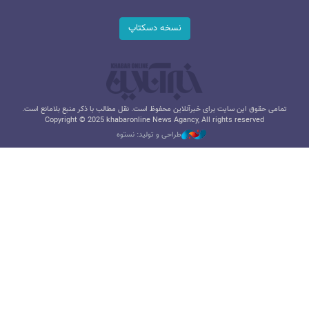
نسخه دسکتاپ
تمامی حقوق این سایت برای خبرآنلاین محفوظ است. نقل مطالب با ذکر منبع بلامانع است.
Copyright © 2025 khabaronline News Agancy, All rights reserved
طراحی و تولید: نستوه