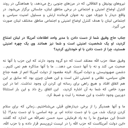
نیروهای یونیفل و اتفاقاتی که در مرزهای جنوبی رخ می‌دهد، یا هماهنگی در روند
کنترل اوضاع امنیتی و اجتماعی در برخی مناطق لبنان، جلساتی برگزار می‌شود. در
واقع دیدار با جوزف عون به عنوان فرمانده ارتش و مسئول امنیت سیاسی و
اجتماعی لبنان با هدف کنترل اوضاع امنیتی و اجتماعی مناطق مختلف لبنان صورت
می گیرد.
جناب حاج وفیق شما از دست دادن با مدیر واحد اطلاعات آمریکا در لبنان امتناع
کردید، او یک شخصیت امنیتی است و شما نیز همانند وی یک چهره امنیتی
هستید، چرا از دست دادن با او خودداری کردید؟
وفیق صفا: حزب الله معتقد است که دو گروه وجود دارند که این حزب با آنها نه
صحبت می کند و نه با آنها دست می دهد... ما با آنها مذاکره هم نمی کنیم...
دشمن صهیونیستی و دولت آمریکا. البته مقصود از دولت آمریکا اعم از همه جناح
های سیاسی، نظامی و امنیتی اش است و این همان چیزی بود که سابق بر این
هم اتفاق افتاد و هیچ راهی برای رسانه ای کردن آن وجود نداشت. اما در این
مورد خاص که شما به آن اشاره کردید، این اتفاق رخ داد و این بار استثنائا
دوربین وجود داشت و این صحنه را ثبت و ضبط کرد.
ما و آنها همدیگر را از برخی دیدارهای قبلی می‌شناختیم...زمانی که برای سلام
کردن نزدیک شد، من با او دست نداده ام، بر چه اساسی با او دست بدم؟! (با
خنده) این موضوع ما را به یاد فرمایش سید حسن نصرالله می اندازد که گفتند
«این دولت آمریکاست که حزب الله را در لیست تروریسم قرار داده و با حزب الله،