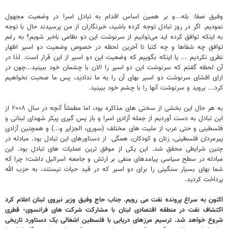
وفیق صفا: بله...و بر همین اساس اقدام به تبادل اسرا در وضعیت مجهول
نمودیم. اگر در روز تبادل توجه کرده باشید، خبرنگاران از من پرسیدند حال با توجه
به اینکه توافق کرده اید می‌توانیم از سرنوشت این دو نظامی باخبر شویم؟ به رغم
توافق چه شفاها و چه کتبا تا آخرین لحظه در خصوص وضعیت دو اسیر اظهار
نظری نکردیم ... یا اینکه بگوییم که وضعیت این دو اسیر از این قرار است. لذا در
آن لحظه گفتم که سرنوشت این دو اسیر را الان با چشمان خود ببینید...چون در
ازای افشای سرنوشت دو اسیر بهای آن را به ما ندادید، پس ما صحبت نخواهیم
کرد... بروید و سرنوشت آنها را با چشم خود ببینید.
به هر حال این بخشی از سختی های مذاکره بود، اما مطمئناً آنچه در سال ۲۰۰۸ از
این تبادل به دست آوردیم از جمله آزادی اسرا و باز پس گیری پیکر شهدای لبنانی و
فلسطینی و حتی عرب از ملیت های مختلف (سوری، الجزایر و...) و همچنین آزادی
پیرمردان فلسطینی، زنان و کودکان، همگی از دستاورهای این تبادل بود. مبادله در
چنین شرایطی محقق شد. این یکی از موفق ترین عملیات های تبادل بود. این
مبادله در سطح سیاسی پیامدهای منفی بر ارتش و جامعه اسرائیل داشت؛ چرا که
شما بهای بسیار سنگینی را برای دو اسیر که در قید حیات نیستند، به حزب الله
پرداخت کردید.
اکنون به سراغ پرونده نفت می رویم. جناب حاج وفیق وزیر نیروی لبنان اعلام کرد
اکتشاف نفت در منطقه اقتصادی لبنان با مشارکت شرکت های فرانسوی- قطری
شروع خواهد شد. ترسیم مرزهای دریایی با فلسطین اشغالی یک دستاورد تاریخی