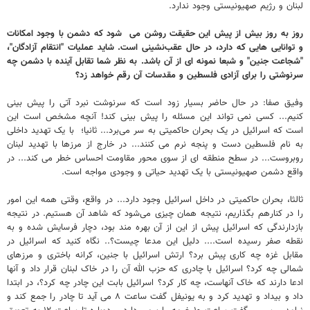
لبنان و رژیم صهیونیستی وجود ندارد.
روز به روز بیش از پیش این حقیقت روشن می شود که دشمن با وجود امکانات
و توانایی هایی که دارد، در حال عقب‌نشینی است. شاید عملیات "انتقام آزادگان"،
"شجاعت جنین" و شبعا نمونه ای از آن باشد. به نظر شما تقابل آینده با دشمن چه
سرنوشتی را برای آزادی فلسطین و مقدسات آن رقم خواهد زد؟
وفیق صفا: در حال حاضر بسیار زود است که سرنوشت نبرد آتی را پیش بینی
کنیم... کسی نمی تواند این مسئله را پیش بینی کند! آنچه مشخص است این
است که اسرائیل در یک بحران حاکمیتی به سر می‌برد... ثانیا؛ با یک تهدید داخلی
به نام فلسطین دست و پنجه نرم می کنند... در خارج از مرزها با تهدید لبنان
روبروست... در سطح منطقه ای از سوی محور مقاومت احساس خطر می کند... در
واقع دشمن صهیونیستی با یک تهدید حیاتی و وجودی مواجه است.
ثالثا، بحران حاکمیتی در داخل اسرائیل وجود دارد... در واقع، وقتی همه این امور
را در کنارهم بگذاریم، نتیجه همان چیزی می‌شود که شاهد آن هستیم. در نتیجه
بازدارندگی که اسرائیل پیش از این از آن بهره مند بود، دچار فرسایش شده و به
نقطه صفر رسیده است.... دلیل این مدعا چیست؟.. نگاه کنید که اسرائیل در
مقابل غزه چه کاری پیش برد؟ ارتش اسرائیل با جنین، کرانه باختری و مرزهای
شمالی چه کرد؟ اسرائیل با چادری که حزب الله آن را در خاک لبنان قرار داد و آنها
ادعا دارند که خاک آنهاست، چه کار کرد؟ اسرائیل بابت این چادر چه کرد؟، در ابتدا
داد و بیداد و تهدید کرد و به یونیفل گفت ساعت ۸ می آید تا چادر را جمع کند و