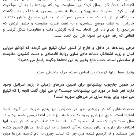
اکتشاف نفت/ گاز ارسال کرد؟ این مقاومت بود که پهبادها را به آن موقعیت
ارسال کرد... مقاومت سه پهپاد را صرفا به منظور رسیدن به هدف و نه بازگشت
به پایگاه ارسال کرد که سید حسن نصرالله نیز به این موضوع اذعان داشتند.
بنابراین، به لطف موضع سیاسی، و به لطف قدرت مقاومت و حضور ارتش که
مرزبندی را انجام داد، این اتحاد سه گانه (ارتش، ملت و مقاومت) شکل گرفت و
اتفاقی که رقم خورد نیز نمونه بارز این اتحاد است.
برخی رسانه‌ها در داخل و خارج از کشور لبنان تبلیغ می کردند که توافق دریایی
لبنان و رژیم اشغالگر، نشانه عادی سازی روابط اقتصادی و دست کشیدن مقاومت
از سلاحش است، جناب حاج وفیق به این ادعاها چگونه پاسخ می دهید؟
وفیق صفا: اینها اتهامات بی اساس است، حرف مزخرفی است.
در همین چارچوب پیشنهادی برای تعیین مرزهای زمینی با رژیم اسرائیل وجود
دارد، نظر شما در مورد این پیشنهادات چیست؟ آیا می توان گفت آنچه را که تبلیغ
می شود برای پیاده سازی در مرزهای سوریه است؟
صحبت هایی که در روزهای اخیر در خصوص مرز بندی صورت می گیرد، کاملا
اشتباه است. هیچ مرزبندی وجود ندارد، همه مرزها در ابتدا ترسیم شده بود و در
سال ۲۰۰۰ تنها یک خط آبی بوجود آمد. بله، ما ۱۳ نقطه داریم که در مورد آنها
اختلاف نظر داریم و لبنان نسبت به آنها تحفظ دارد، این نقاط، مناطق تعیین کننده
مرز هستند و نه ترسیم کننده مرز، چرا که اساسا چیزی به نام ترسیم مرزها میان