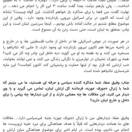
نیامد... سپس گفت ساعت ۱۰ خیمه را برمی دارد... دوباره تا ساعت ۱۲ به تعویق
انداخت.... ولی بازهم نیامد، بعدا گفت ساعت ۳ این کار را انجام می دهد... در
نهایت گفت، من فضا را برای مذاکره باز خواهم گذاشت. این گواه چیست؟ نشانه
آن است که اکنون در برابر اسرائیل نیرویی بازدارنده وجود دارد... وقتی از این
موضوع مطلع شدیم در حالت آماده باش بودیم... اینجا سرزمین لبنان است و این
چادر، متعلق به لبنان است، حتی دست زدن به آن ممنوع است.
در هر صورت، در عوض اسرائیلی ها در داخل از جانب فلسطینی ها، و در خارج و
در ناحیه مرزها هم اکنون نیروی بازدارنده ‌ای وجود دارد، تا جایی که نتانیاهو را
مسخره می کنند و به طعنه به او می گویند «به خاطر این چادر چه کار می کنید؟
همه ی شهرک نشینان در نوارمرزی با نگرانی زندگی می کنند و نمی توانند بخوابند،
خب ارتشی که قرار بود از اینها حمایت و پشتیبانی کند اکنون کجاست؟ این مایه
شرمساری نتانیاهو شده است.
جناب وفیق صفا، شما مذاکره کننده سیاسی و حرفه ای هستید، ما می بینیم که
شما با ژنرال «جوزف عون»، فرمانده کل ارتش لبنان، تماس می گیرید و با وی
دیدار می کنید، این ملاقات ها چه معنایی دارند و از این دیدارها چه پیامی را برای
داخل و خارج لبنان دارید؟
وفیق صفا: دیدارهای من با ژنرال «جوزف عون» جنبه غیرسیاسی دارد... ملاقات
های ما همانند دیدارهایی که قبلاً با هدف هماهنگی برای نبرد علیه تروریست ها
انجام می دادیم، بوده است. در ایام اخیر برای موضوع هماهنگی میان ارتش و