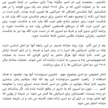
داشتیم... وضعیت این دو اسیر چگونه بود؟ بازی سیاسی در اینجا تعیین می
شد. ما در عملیات آخری که در سال ۲۰۰۸ انجام شد یک سری قواعد را در هم
شکستیم. أولا شکستن اهدافی که اسرائیلی ها تعیین کرده بودند...لازم است در
اینجا این نکته را توضیح دهم که دشمن برای درهم شکستن حزب الله وارد شد و
شکست خورد، برای تسلیم سلاح های حزب الله وارد شد و شکست خورد، برای
دور کردن حزب الله از مرزهای فلسطینی اشغالی وارد شد و شکست خورد، و
برنامه آزادی بدون قید و شرط دو اسیری که در دست حزب الله بود نیز به شکست
انجامید. بنابراین عملیات نظامی دشمن کاملا شکست خورد.
بعد از این گام، وارد روند مبادله شدیم. در این رابطه آنها دو اصل اساسی دارند
اولا، در تبادل، اسرائیلی ها، اسرا را در برابر اسرا و اجساد را در ازای اجساد تبادل
می کنند. ثانیا اینکه آنها هرگز حاضر به آزادی افرادی که دست به عملیات
ضدصهیونیستی زده و سپس به اسارت درآمده اند نمی شوند. عملیات مبادله سال
۲۰۰۸ این دو اصل اسرائیلی ها را از میان برداشت.
امادر خصوص دو اسیر موضوع مهم، «تعیین سرنوشت» آنها بود. مقصود یا هدف
استفاده از راهبرد «تعیین سرنوشت» این بود که: اولا، بتوانیم زمان بیشتری
بخریم، ثانیا اینکه بتوانیم در مقابل دو اسیر کشته شده، اسرای زنده را معاوضه
کنیم ...... چون دو اسیری که ما داریم در واقع کشته شده اند، اگر بدانندکه این
دو زنده نیستند، اهمیتشان برای اسرائیلی ها کمتر می شود، در نتیجه از بهایی که
آنها حاضر بودند در ازای آن دو اسیر ارائه دهند کاسته می شد و در نتیجه عملیات
مبادله انجام نمی شود.