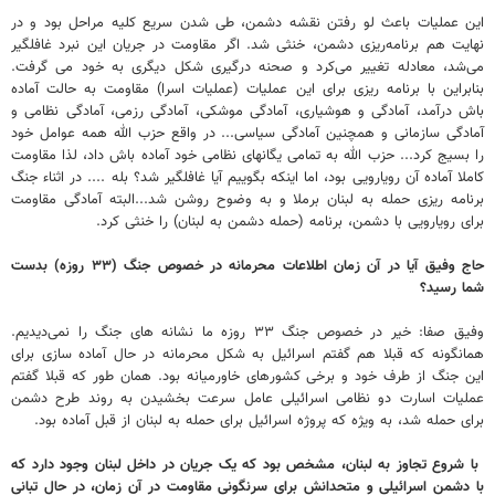
این عملیات باعث لو رفتن نقشه دشمن، طی شدن سریع کلیه مراحل بود و در
نهایت هم برنامه‌ریزی دشمن، خنثی شد. اگر مقاومت در جریان این نبرد غافلگیر
می‌شد، معادله تغییر می‌کرد و صحنه درگیری شکل دیگری به خود می گرفت.
بنابراین با برنامه ریزی برای این عملیات (عملیات اسرا) مقاومت به حالت آماده
باش درآمد، آمادگی و هوشیاری، آمادگی موشکی، آمادگی رزمی، آمادگی نظامی و
آمادگی سازمانی و همچنین آمادگی سیاسی... در واقع حزب الله همه عوامل خود
را بسیج کرد... حزب الله به تمامی یگانهای نظامی خود آماده باش داد، لذا مقاومت
کاملا آماده آن رویارویی بود، اما اینکه بگوییم آیا غافلگیر شد؟ بله .... در اثناء جنگ
برنامه ریزی حمله به لبنان برملا و به وضوح روشن شد...البته آمادگی مقاومت
برای رویارویی با دشمن، برنامه (حمله دشمن به لبنان) را خنثی کرد.
حاج وفیق آیا در آن زمان اطلاعات محرمانه در خصوص جنگ (۳۳ روزه) بدست
شما رسید؟
وفیق صفا: خیر در خصوص جنگ ۳۳ روزه ما نشانه های جنگ را نمی‌دیدیم.
همانگونه که قبلا هم گفتم اسرائیل به شکل محرمانه در حال آماده سازی برای
این جنگ از طرف خود و برخی کشورهای خاورمیانه بود. همان طور که قبلا گفتم
عملیات اسارت دو نظامی اسرائیلی عامل سرعت بخشیدن به روند طرح دشمن
برای حمله شد، به ویژه که پروژه اسرائیل برای حمله به لبنان از قبل آماده بود.
با شروع تجاوز به لبنان، مشخص بود که یک جریان در داخل لبنان وجود دارد که
با دشمن اسرائیلی و متحدانش برای سرنگونی مقاومت در آن زمان، در حال تبانی