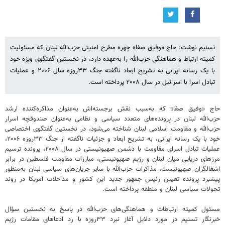
تسنیم نوشت: حاج «وفیق صفا» چهره مطرح امنیتی حزب‌الله لبنان که مسئولیت
کمیته ارتباط و هماهنگی حزب‌الله را به‌عهده دارد، در نخستین گفتگوی ویژه خود
با یک رسانه ایرانی به تشریح ابعاد ناگفته جنگ ۳۳روزه سال ۲۰۰۶ و عملیات
تبادل اسرا با اسرائیل در سال ۲۰۰۸ پرداخته است.
حاج «وفیق صفا» که به‌سبب نقش برجسته‌اش به‌عنوان مذاکره‌کننده ارشد
حزب‌الله لبنان در پرونده‌های متعدد سیاسی و نظامی به‌عنوان صندوقچه اسرار
حزب‌الله و مقاومت اسلامی لبنان شناخته می‌شود، در نخستین گفتگوی اختصاصی
خود با یک رسانه ایرانی، به تشریح ابعاد و جزئیات ناگفته از جنگ ۳۳روزه ۲۰۰۶،
عملیات تبادل اسرای مقاومت با دشمن صهیونیستی در سال ۲۰۰۸، پرونده ترسیم
مرزهای دریایی میان لبنان و رژیم صهیونیستی، مبارزات مقاومت فلسطین در برابر
اشغالگران صهیونیست، مذاکرات حزب‌الله با سایر جریان‌های سیاسی لبنان به‌منظور
پیشبرد پرونده تعیین رئیس جمهور جدید این کشور و مداخلات آمریکا در روند
تحولات سیاسی لبنان و منطقه پرداخته است.
مسئول کمیته ارتباطات و هماهنگی‌های حزب‌الله در پاسخ به نخستین سؤال
خبرنگار تسنیم در مورد دلایل آغاز نبرد ۳۳روزه با رد ادعاهای مقامات رژیم