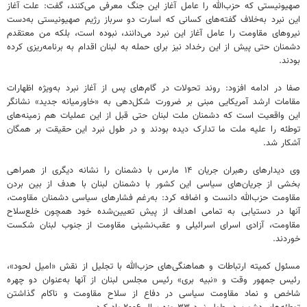
صهیونیستی که حزب‌الله را عامل آغاز این جنگ معرفی می‌کنند، گفت: علت آغاز
این نبرد به‌خلاف گفته‌های کسانی که اسارت دو سرباز رژیم صهیونیستی به‌دست
نیروهای مقاومت را عامل آغاز این نبرد می‌دانند، نبوده است، بلکه من معتقدم
دشمنان حتی پیش از این رخداد نیز برای حمله به لبنان اقدام به برنامه‌ریزی کرده
بودند.
صفا در ادامه افزود: روند تحولات در گام‌های پس از آغاز نبرد به‌ویژه اظهارات
مقامات ارشد آمریکایی مبنی بر ضرورت شکل‌دهی به «خاورمیانه جدید» نشانگر
این واقعیت است که دشمنان ملت لبنان حتی قبل از این عملیات هم زمینه‌های
توطئه را علیه ملت ما تدارک دیده بودند و در طول نبرد این حقیقت بر همگان
آشکار شد.
وی دیدارهای رهبران جریان ۱۴ مارس با دشمنان را نشانه دیگری از همراهی
بخشی از جریان‌های سیاسی این کشور با دشمنان لبنان با هدف از بین بردن
مقاومت حزب‌الله دانست و اضافه کرد: به‌رغم فشارهای سیاسی دشمنان مقاومت،
آنها در دستیابی به تمامی اهداف از پیش تعیین‌شده خود همچون خلع‌سلاح
مقاومت، آزادی اسرای اسرائیلی و عقب‌نشینی مقاومت از جنوب لبنان شکست
خوردند.
مسئول کمیته ارتباطات و هماهنگی‌های حزب‌الله با تجلیل از نقش «امیل لحود»،
رئیس جمهور وقت و «نبیه بری» رئیس مجلس لبنان از آنها به‌عنوان دو چهره
شاخص و نماد مقاومت سیاسی در دفاع از سلاح مقاومت و ناکام گذاشتن