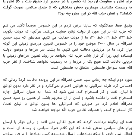
برای لبنان و مقاومت آن بود که دشمن را نیز مجبور کرد حقوق نفت و گاز لبنان را
به رسمیت بشناسد. مهمترین بخش مذاکراتی که از طریق میانجی صورت گرفت
کدامند؟ و نقش حزب الله در این میان چه بود؟
وفیق صفا: همانگونه که سابقا عرض کردم در این خصوص مجدداً تأکید می کنم
که حزب الله در این مورد از دولت لبنان حمایت می‌کند. هرآنچه که دولت بگوید،
خط ۲۳، خط ۲۹، خط ۳۰، ما از دولت حمایت می کنیم. همانطور که سید حسن
نصرالله در سال ۲۰۰۰ موضع خود را در خصوص تعیین مرزهای زمینی این گونه
بیان کرد: ما در مرزبندی دخالت نمی کنیم، ما پشت سر مرزها و موضع دولت
ایستاده ایم، زیرا اگر قرار باشد حزب الله بخواهد در روند تعیین مرزهای زمینی یا
دریایی دخالت کند، هیچ یک از مرزها را به رسمیت نخواهد شناخت. از نظر حزب
الله همه سواحل فلسطین، متعلق به فلسطین است.
مورد دوم اینکه چه زمانی سید حسن نصرالله در این پرونده دخالت کرد؟ زمانی که
احساس کرد طرف اسرائیلی به قوانین احترام نمی‌گذارد و در نظر دارد بدون توافق
با لبنان، نفت و گاز استخراج کند. نمی شود که شما به عنوان اسرائیل اجازه
استخراج نفت را داشته باشید و لبنان از آن محروم باشد. از همین رو سید حسن
نصرالله اعلام کرد در صورتی که اسرائیلی ها بدون توافق با لبنان نفت/
گاز استخراج کنند، با عملیات نظامی حزب الله مواجه خواهند شد.
عده ای اینگونه برداشت کردند که هیچ اتفاقی نمی افتد و برخی دیگر با ارسال
پیام های سیاسی مدعی شدند که این کلام صرفا سیاسی و رسانه ای است و
اتفاقی نمی افتد، تا اینکه پهبادهایی ارسال شد...چه کسی پهبادها را بر فراز سکوی