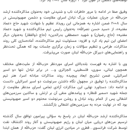
توطئه‌های دشمن در طول نبرد ۳۳روزه سال ۲۰۰۶ یاد کرد.
وفیق صفا در ادامه با مرور خاطرات ناب و شنیدنی خود به‌عنوان مذاکره‌کننده ارشد
حزب‌الله در جریان عملیات بزرگ تبادل اسرای مقاومت و دشمن صهیونیستی در
سال ۲۰۰۸ ضمن اشاره به همزمانی این رویداد عظیم با شهادت شهید حاج «عماد
مغنیه»، از «سید حسن نصرالله» به‌عنوان رئیس تیم مذاکره‌کننده و شهید «عماد
مغنیه» (حاج رضوان) و شهید «مصطفی بدرالدین» (حاج ذوالفقار) به‌عنوان دیگر
اعضای این تیم یاد کرد و افزود: مسئولیت تیم مذاکره‌کننده، آماده‌سازی کلی روند
مذاکرات، طراحی و تنظیم سؤالات و زمان برگزاری جلسات بود که همگی تحت‌نظر
و راهنمایی‌های دبیرکل حزب‌الله لبنان صورت می‌پذیرفت.
وی با اشاره به فهرست بلندبالای اسرای موردنظر حزب‌الله از ملیت‌های مختلف
همچون لبنانی، سوری، فلسطینی، الجزائری و... در برابر تبادل تنها دو اسیر
اسرائیلی، ضمن تشریح ابعاد پیچیده روند مذاکرات مبادله اسرا، هنر تیم
مذاکره‌کننده را توفیق در مجهول نگاه داشتن سرنوشت دو اسیر اسرائیلی دانست
و ادامه داد: دستاورد نهایی این مذاکرات آزادی تمامی اسرای مدنظر مقاومت از
جمله شهید «سمیر قنطار» و پیامدهای منفی آن بر ارتش و ساکنین سرزمین‌های
اشغالی پس از اتمام روند تبادل و روشن سرنوشت محتوم دو اسیر صهیونیستی
بود که در نهایت مرده به سرزمین‌های اشغالی بازگشتند.
مذاکره‌کننده ارشد حزب‌الله لبنان در پاسخ به سؤالی پیرامون توافق سال گذشته
ترسیم مرزهای دریایی میان لبنان و رژیم صهیونیستی و آغاز روند اکتشاف نفت
توسط شرکت فرانسوی ـ قطری در میادین انرژی لبنان گفت: حزب‌الله از همان ابتدا