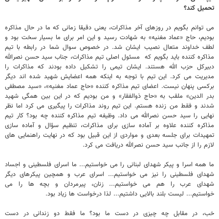
تحمیل کند؟
می توانم بگویم در روزهای آخر مذاکرات، یعنی دقیقا زمانی که ما در حال مذاکره
بودیم، حاج «عماد مغنیه» به شهادت رسید و این امر برای ما بسیار سخت بود و
لطف خداوند متعال نصیب ایشان شد. در خصوص سوال شما در رابطه با تیم
مذاکره کننده باید بگویم که مسئول اصلی تیم مذاکرات، جناب سید حسن نصرالله
دبیرکل حزب الله هستند. ایشان تیمی را تشکیل داده بودند که مذاکرات را
مدیریت می کرد. این تیم با توجه به اینکه همه اعضایش شهید شده اند دیگر
برکسی پنهان نیست. اعضای تیم مذاکره کننده «حاج عماد مغنیه»، «سید مصطفی
بدر الدین» ملقب به «حاج ذوالفقار» و من بودیم که در این بین همگی شهید
شدند و فقط من زنده هستم. این تیم روند مذاکرات را پیگیری می کرد اما نظر
نهایی را سید حسن نصرالله می داد. وظیفه تیم مذاکره کننده چه بود؟ کار تیم
مذاکره کننده علاوه بر آماده سازی برای مذاکرات، تنظیم سؤال و آماده سازی
تمهیدات برای جلسه بعدی و مواردی از این قبیل بود که در نهایت راهنمایی های
لازم را از جانب سید حسن نصرالله دریافت می کرد.
ما همه اسرا و پیکر شهدای لبنانی را می خواستیم... ما اسرای فلسطینی و اجساد
شهدای فلسطینی را نیز می خواستیم... اسرای عرب و همچین پیکرهای دیگر
شهدای عرب را هم می خواستیم... زنان، پیرمردان و بچه ها را می
خواستیم... لیست بلند بالایی داشتیم... لذا درخواست ها زیاد بود.
خب، در مقابل چه چیزی در دست ما بود؟ ما فقط دو زندانی در دست