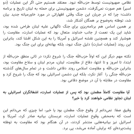
نظامی صهیونیست توسط حزب‌الله نبود. معتقد هستیم حتی اگر این عملیات (دو
اسیر) هم صورت نمی‌گرفت، دشمن صهیونیستی برای حمله به لبنان تاریخ و برنامه
داشت؛ چرا که در جریان این جنگ وقتی اظهاراتی در مورد خاورمیانه جدید بیان
شد، توطئه به‌وضوح بر همگان آشکار شد،
بر همین اساس هم برنامه‌ریزی برای جنگ ناگهانی علیه لبنان طراحی شده بود،
شاید این یک نعمت از جانب خداوند متعال بود که عملیات اسارت، مقاومت را
هوشیار کند و همچنین نقشه اسرائیل و آمریکا را به این شکل افشا کند، بنابراین
این روند (عملیات اسارت) دلیل جنگ نبود، بلکه بهانه‌ای برای این جنگ بود.
نکته مهم دیگر این که اولاً حزب‌الله جنگ را شروع نکرد؛ در ثانی منطق حزب‌الله از
ابتدا، تا امروز و تا انتها، دفاع از مقاومت، لبنان، مردم لبنان و سلاح مقاومت بود،
بنابراین حزب‌الله و مقاومت اسلامی روند دفاعی داشت و در تمام سال‌های گذشته
حزب‌الله جنگی را آغاز نکرد، بلکه این دشمن اسرائیلی بود که جنگ را شروع کرد و
مقاومت در مقابله با آن در موضع دفاعی بود.
آیا مقاومت کاملاً مطمئن بود که پس از عملیات اسارت، اشغالگران اسرائیلی به
لبنان تجاوز نظامی خواهند کرد یا خیر؟
وفیق صفا: نمی‌دانم از وقوع جنگ مطمئن بود یا خیر، اما چیزی که می‌دانم این
است که به‌محض وقوع عملیات اسارت، عربستان بیانیه صادر کرد، آمریکا و
اسرائیل نیز بیانیه‌هایی منتشر کردند، در آن هنگام بود که مقاومت به توطئه
پشت‌پرده‌ای که برایش آماده می‌شد، پی برد.