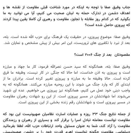
جناب وفیق صفا با توجه به اینکه در مورد شناخت قبلی مقاومت از نقشه ها و
اهداف دشمن در تدارک حمله به لبنان صحبت می کنیم، آیا می توانید به ما
بگوئید که در کدام روز مقابله با تجاوز، مقاومت و رهبری آن کاملا یقین پیدا کردند
که پیروزی حاصل شده است؟
وفیق صفا: موضوع پیروزی، در حقیقت یک فرهنگ برای حزب الله شده است. بله،
بعد از نبرد با تکفیری های تروریست، این امر بیش از پیش مشخص و نمایان شد.
مقصودتان بعد از جنگ ۲۰۰۶ است؟
وفیق صفا: بله، همانگونه که سید حسن نصرالله فرمود، کار ما جهاد و مبارزه
است و پیروزی به اذن خداست، اما حالا که جنگی در کار نیست، وظیفه ما فرق
کرده است. حالا وظیفه ما به مبارزه و پیروزی تغییر کرده است. برادران ما از
ابتدای کار که وارد جنگ می شوند با این روحیه مبارزه می‌کنند. همانگونه که به
واجب دینی خود عمل می کنیم، همانگونه نیز پیروزی می خواهیم. عده ای شهید
می‌شوند اما شهادتشان در مسیر پیروزی است. از این رو شهادت رهبران مقاومت
در مسیر پیروزی است و شهادتشان رقم زنده بخشی از این پیروزی است.
از جمله نتایج جنگ ۳۳ روزه و عملیات اسارت نظامیان صهیونیست این بود که
مقاومت توانست معامله تبادل اسرا را برقرار کند و بسیاری از رهبران و رزمندگان
مقاومت را آزاد کند، شما به عنوان مسئول واحد ارتباطات حزب الله، لطفا بفرمائید
دیپلماسی مقاومت چگونه توانست اهرم قدرت خود را بر دشمن صهیونیستی