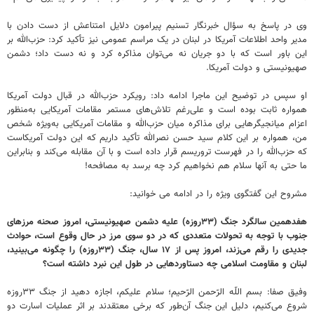
وی در پاسخ به سؤال خبرنگار تسنیم پیرامون دلایل امتناعش از دست دادن با
مدیر واحد اطلاعات آمریکا در لبنان در یک مراسم عمومی نیز تأکید کرد: حزب‌الله بر
این باور است که با دو جریان نه می‌توان مذاکره کرد و نه دست داد؛ دشمن
صهیونیستی و دولت آمریکا.
او سپس در توضیح این ماجرا ادامه داد: رویکرد حزب‌الله در قبال دولت آمریکا
همواره ثابت بوده است و علی‌رغم تلاش‌های مستمر مقامات آمریکایی به‌منظور
اعزام میانجیگرهایی برای مذاکره میان حزب‌الله و مقامات آمریکایی به‌ویژه شخص
من، همواره بر این کلام سید حسن نصرالله تأکید داریم که این دولت آمریکاست
که حزب‌الله را در فهرست تروریسم قرار داده است و با آن مقابله می‌کند و بنابراین
ما حتی به آنها سلام هم نخواهیم کرد چه برسد به مصافحه!
مشروح این گفتگوی ویژه را در ادامه می خوانید:
هفدهمین سالگرد جنگ (۳۳روزه) علیه دشمن صهیونیستی، امروز صحنه مرزهای
جنوب با توجه به تحولات متعددی که در دو سوی مرز در حال وقوع است، حوادث
جدیدی را رقم می‌زند، امروز پس از ۱۷ سال، جنگ (۳۳روزه) را چگونه می‌بینید،
لبنان و مقاومت اسلامی چه دستاوردهایی در طول این نبرد داشته است؟
وفیق صفا: بسم اللّه الرّحمن الرّحیم؛ سلام علیکم، اجازه دهید از جنگ ۳۳روزه
شروع می‌کنیم، دلیل این جنگ آن‌طور که برخی معتقدند بر اثر عملیات اسارت دو