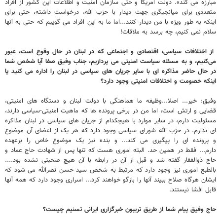
مبارزه می کند». دولت آمریکا و حتی سازمان امنیت و اطلاعات این کشور از افراد
متعددی برای میانجیگری جهت دیدار با حزب الله، درخواست داشته، حتی برای
اینکه به طور ویژه با من دیدار کنند...اما ما به این افراد می گوییم که حتی به آنها
سلام نمی کنیم، چه برسد به ملاقات!
از اختلافات سیاسی، اقتصادی و اجتماعی که در لبنان در حال وقوع است، عبور
می‌کنیم، و به مسئله سیاست امنیتی می پردازیم، جناب وفیق صفا آیا شخص شما
در حال حاضر مذاکره ای با سایر جریان های سیاسی در لبنان را اداره می کنید یا
اینکه خصومت و اختلافات امنیتی وجود دارد؟
وفیق: خیر... اصلا...وظیفه ما هماهنگی با دولت لبنان و دستگاه های امنیتی،
قضایی و ارتش است، اما من در برخی پرونده ها که ماهیت امنیتی-سیاسی دارند،
مسئولیت دارم، در سایر موارد با هیچکدام از جریان های سیاسی در لبنان مذاکره
ای ندارم. در حزب الله شورای سیاسی وجود دارد که هر یک از اعضای آن موضوع
و پرونده ای را پیگیری می کند... و بنده نیز یک موضوع خاص را برعهده
دارم... فقط در همین حد. البته اموری هست که تنها پس از شهادت حاج عماد و
حاج ذوالفقار گفته شد و قبل از آن در رابطه با آن هیچ صحبتی نشده بود....
بالطبع اموری نیز وجود دارد که مرتبط به شخص سید حسن نصرالله می شود که
ایشان هرگاه صلاح ببیند آنها را بازگو خواهند کرد... اسراری وجود دارد که همه آنها
قابل افشا نیستند.
حاج وفیق پیام شما از طریق تریبون خبرگزاری ایرانی تسنیم چیست؟