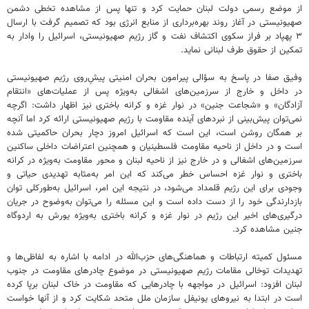
از موضع رسمی دولت لبنان حمایت کرد و تنها پس از مشاهده تخطی دشمن
صهیونیستی در آغاز روند بهره‌برداری از منابع انرژی بود که تصمیم گرفت با ارسال
۳ پهپاد بر فراز سکوی اکتشاف نفت و گاز رژیم صهیونیستی، اسرائیل را وادار به
تمکین از حقوق طرف لبنانی نماید.
وفیق صفا در پاسخ به سؤالی پیرامون بحران امنیتی پیشِ‌روی رژیم صهیونیستی
در داخل و خارج از سرزمین‌های اشغالی به‌ویژه پس از عملیات‌های «انتقام
آزادگان» و «شجاعت جنین» در نوار غزه و کرانه باختری نیز اظهار داشت: اگرچه
نمی‌توان پیش‌بینی از نبردهای آینده مقاومت با رژیم صهیونیستی ارائه کرد اما آنچه
بر همگان روشن است، این است که اسرائیل امروز دچار بحران حاکمیتی شده
است و در داخل از ناحیه مقاومت فلسطینیان و همچنین اعتراضات داخلی ساکنین
سرزمین‌های اشغالی و در خارج نیز از ناحیه لبنان و محور مقاومت به‌ویژه در کرانه
باختری و نوار غزه احساس خطر می‌کند که این امر به‌مثابه تهدیدی حیاتی و
وجودی برای این رژیم قلمداد می‌شود، در نتیجه این امر، اسرائیل به‌طورکلی توان
بازدارندگی خود را از دست داده است و این مسئله را می‌توان به‌وضوح در جریان
درگیری‌های اخیر این رژیم در نوار غزه و کرانه باختری به‌ویژه یورش به اردوگاه
جنین مشاهده کرد.
مسئول کمیته ارتباطات و هماهنگی‌های حزب‌الله در ادامه با اشاره به لفاظی‌ها و
تهدیدات توخالی مقامات رژیم صهیونیستی در موضوع چادرهای مقاومت در جنوب
لبنان افزود: اسرائیل در مواجهه با چادرهایی که مقاومت در خاک لبنان برپا کرده
است در ابتدا به نیروهای یونیفل سازمان ملل متحد شکایت کرد و از آنها خواست