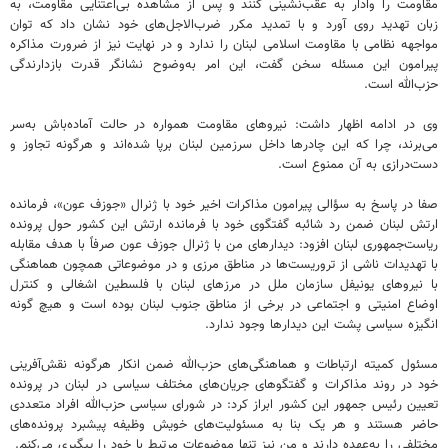
مقاومت را وادار به عقب‌نشینی کنند و پس از مشاهده بی‌اعتنایی مقاومت، به
زبان تهدید روی آورد و با تمدید مکرر ضرب‌الاجل‌های خود نشان داد که توان
مواجهه نظامی با مقاومت اسلامی لبنان را ندارد و در نهایت نیز از ضرورت مذاکره
پیرامون این مسئله سخن گفت، این امر به‌وضوح نشانگر قدرت بازدارندگی
حزب‌الله است.
وی در ادامه اظهار داشت: نیروهای مقاومت همواره در حالت آماده‌باش به‌سر
می‌برند، چرا که این چادرها داخل سرزمین لبنان برپا شده‌اند و هرگونه تجاوز و
دست‌درازی به آن ممنوع است.
صفا در پاسخ به سؤالی پیرامون مذاکرات اخیر خود با ژنرال «جوزف عون»، فرمانده
ارتش لبنان ضمن رد شائبه گفتگوی خود با فرمانده ارتش این کشور حول پرونده
ریاست‌جمهوری لبنان افزود: دیدارهای من با ژنرال جوزف عون صرفاً با هدف مقابله
با تهدیدات ناشی از تروریست‌ها در مناطق مرزی و در موضوعاتی همچون هماهنگی
با نیروهای یونیفل سازمان ملل در مرزهای لبنان با فلسطین اشغالی و کنترل
اوضاع امنیتی و اجتماعی در برخی از مناطق جنوب لبنان بوده است و هیچ گونه
انگیزه سیاسی پشت این دیدارها وجود ندارد.
مسئول کمیته ارتباطات و هماهنگی‌های حزب‌الله ضمن انکار هرگونه نقش‌آفرینی
خود در روند مذاکرات و گفتگوهای جریان‌های مختلف سیاسی در لبنان در پرونده
تعیین رئیس جمهور این کشور ابراز کرد: در شورای سیاسی حزب‌الله افراد متعددی
حاضر هستند و هر یک بنا به مسئولیت‌های خویش وظیفه پیشبرد پرونده‌های
مختلفی را به‌عهده دارند و من نیز تنها موضوعات مرتبط با خود را پیگیری می‌کنم.