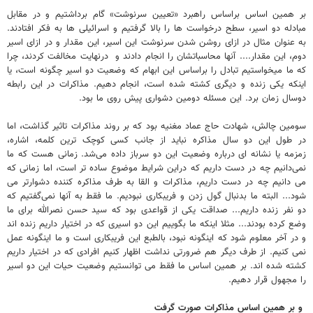
بر همین اساس براساس راهبرد «تعیین سرنوشت» گام برداشتیم و در مقابل
مبادله دو اسیر، سطح درخواست ها را بالا گرفتیم و اسرائیلی ها به فکر افتادند.
به عنوان مثال در ازای روشن شدن سرنوشت این اسیر، این مقدار و در ازای اسیر
دوم، این مقدار.... آنها محاسباتشان را انجام دادند و درنهایت مخالفت کردند، چرا
که ما میخواستیم تبادل را براساس این ابهام که وضعیت دو اسیر چگونه است، یا
اینکه یکی زنده و دیگری کشته شده است، انجام دهیم. مذاکرات در این رابطه
دوسال زمان برد. این مسئله دومین دشواری پیش روی ما بود.
سومین چالش، شهادت حاج عماد مغنیه بود که بر روند مذاکرات تاثیر گذاشت، اما
در طول این دو سال مذاکره نباید از جانب کسی کوچک ترین کلمه، اشاره،
زمزمه یا نشانه ای درباره وضعیت این دو سرباز داده می‌شد. زمانی هست که ما
نمی‌دانیم چه در دست داریم که دراین شرایط موضوع ساده تر است، اما زمانی که
می دانیم چه در دست داریم، مذاکرات و القا به طرف مذاکره کننده دشوارتر می
شود... البته ما بدنبال گول زدن و فریبکاری نبودیم. ما فقط به آنها نمی‌گفتیم که
دو نفر زنده داریم... صداقت یکی از قواعدی بود که سید حسن نصرالله برای ما
وضع کرده بودند... مثلا اینکه ما بگوییم این دو اسیری که در اختیار داریم زنده اند
و در آخر معلوم شود که اینگونه نبود، بالطبع این فریبکاری است و ما اینگونه عمل
نمی کنیم. از طرف دیگر هم ضرورتی نداشت اظهار کنیم افرادی که در اختیار داریم
کشته شده اند. بر همین اساس ما فقط می توانستیم وضعیت حیات این دو اسیر
را مجهول قرار دهیم.
و بر همین اساس مذاکرات صورت گرفت