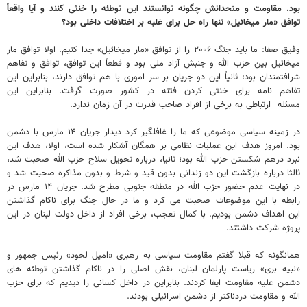
بود. مقاومت و متحدانش چگونه توانستند این توطئه را خنثی کنند و آیا واقعاً
توافق «مار میخائیل» تنها راه حل برای غلبه بر اختلافات داخلی بود؟
وفیق صفا: ما باید جنگ ۲۰۰۶ را از توافق «مار میخائیل» جدا کنیم. اولا توافق مار
میخائیل بین حزب الله و جنبش آزاد ملی بود و قطعاً این توافق، توافق و تفاهم
شرافتمندان بود؛ ثانیاً این دو جریان بر سر اموری با هم توافق دارند، بنابراین این
تفاهم نامه برای خنثی کردن فتنه در کشور صورت گرفت. بنابراین این
مسئله ارتباطی به برخی از افراد صاحب قدرت در آن زمان ندارد.
در زمینه سیاسی موضوعی که ما را غافلگیر کرد دیدار جریان ۱۴ مارس با دشمن
بود. امروز هدف این عملیات نظامی بر همگان آشکار شده است، اولا، هدف این
نبرد درهم شکستن حزب الله بود؛ ثانیا، درباره تحویل سلاح حزب الله صحبت شد،
ثالثا درباره بازگشت این دو زندانی بدون قید و شرط و بدون مذاکره صحبت شد و
در نهایت عدم حضور حزب الله در منطقه جنوبی مطرح شد. جریان ۱۴ مارس در
رابطه با این موضوعات صحبت می کرد و ما در حال جنگ برای ناکام گذاشتن
این اهداف دشمن بودیم. با کمال تعجب، برخی افراد از داخل دولت لبنان در این
پروژه شرکت داشتند.
همانگونه که قبلا گفتم مقاومت سیاسی به رهبری «امیل لحود» رئیس جمهور و
«نبیه بری» ریاست پارلمان لبنان، نقش اصلی را در ناکام گذاشتن توطئه های
دشمن علیه مقاومت ایفا کردند. بنابراین در داخل کسانی را دیدیم که برای حزب
الله و مقاومت دردناکتر از دشمن اسرائیلی بودند.