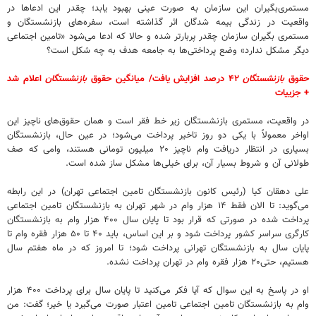
مستمری‌بگیران این سازمان به صورت عینی بهبود یابد؛ چقدر این ادعاها در
واقعیت در زندگی بیمه شدگان اثر گذاشته است، سفره‌های بازنشستگان و
مستمری بگیران سازمان چقدر پربارتر شده و حالا که ادعا می‌شود «تامین اجتماعی
دیگر مشکل ندارد» وضع پرداختی‌ها به جامعه هدف به چه شکل است؟
حقوق
بازنشستگان
۴۲ درصد افزایش یافت/ میانگین حقوق
بازنشستگان
اعلام شد
+ جزییات
در واقعیت، مستمری بازنشستگان زیر خط فقر است و همان حقوق‌های ناچیز این
اواخر معمولاً با یکی دو روز تاخیر پرداخت می‌شود؛ در عین حال، بازنشستگان
بسیاری در انتظار دریافت وام ناچیز ۲۰ میلیون تومانی هستند، وامی که صف
طولانی آن و شروط بسیار آن، برای خیلی‌ها مشکل ساز شده است.
علی دهقان کیا (رئیس کانون بازنشستگان تامین اجتماعی تهران) در این رابطه
می‌گوید: تا الان فقط ۱۴ هزار وام در شهر تهران به بازنشستگان تامین اجتماعی
پرداخت شده در صورتی که قرار بود تا پایان سال ۴۰۰ هزار وام به بازنشستگان
کارگری سراسر کشور پرداخت شود و بر این اساس، باید ۴۰ تا ۵۰ هزار فقره وام تا
پایان سال به بازنشستگان تهرانی پرداخت شود؛ تا امروز که در ماه هفتم سال
هستیم، حتی۲۰ هزار فقره وام در تهران پرداخت نشده.
او در پاسخ به این سوال که آیا فکر می‌کنید تا پایان سال برای پرداخت ۴۰۰ هزار
وام به بازنشستگان تامین اجتماعی تامین اعتبار صورت می‌گیرد یا خیر؛ گفت: من