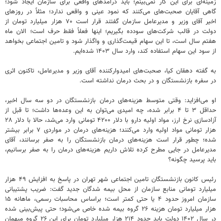
زمینه‌ای برای این کار نمی‌بینم؛ باید درآمدهای واقعی برای سازمان ایجاد شود؛
گاهی آقایان صحبت‌های می‌کنند که نمود عینی و واقعی ندارد؛ مثلاً در روزهای
اخیر آقای وزیر و مدیرعامل سازمان گفتند قرار است ۷۰ هزار میلیارد تومان از
دولت در قالب شرکت‌های سودده بگیریم؛ اینها فعلاً فقط حرف است؛ الان ماه
هفتم سال است، تا این سهام قیمت‌گذاری و واگذار شود و تامین اجتماعی بخواهد
از سود این سهام استفاده کند، وارد سال ۱۴۰۳ شده‌ایم.
به گفته دهقان کیا، صحبت‌های امیدوارکننده آقای وزیر و مدیرعامل، تاکنون اثری
در سفره بازنشستگان و در بحث درمان نداشته است.
او می‌افزاید: وقتی متوسط هزینه‌های درمان بازنشستگان در دو سه سال اخیر،
حداقل ۳ تا ۴ برابر شده، چه امیدی می‌توان به این وعده‌ها داشت؛ تا قبل از
آزادسازی نرخ ارز، مواد اولیه دارو با دلار ۴۲۰۰ تومانی وارد می‌شد، حالا با دلار ۲۸
هزار تومانی مواد اولیه وارد می‌کنند؛ هزینه‌های درمان در مواردی ۷ برابر بیشتر
شده؛ چطور قرار است هزینه‌های درمان بازنشستگان را به صفر برسانند، آقای
مدیرعامل در جایی مطرح کرده تلاش داریم هزینه‌های درمان را به صفر برسانیم،
باید پرسید چگونه؟
رئیس کانون بازنشستگان تامین اجتماعی شهر تهران در پاسخ به افزایش ۴۹ هزار
میلیارد تومانی منابع سازمان از محل بیمه شدگان جدید گفت: ضریب پشتیبانی
سازمان امروز حدود ۴ یا حتی کمتر است؛ براساس محاسبات رسمی، ماهانه ۱۵
هزار میلیارد تومان هزینه ۲۶ گروه بیمه شده خاص می‌شود؛ حتی پیش‌بینی شده
در سال ۱۴۰۲ دولت باید حدود ۲۱۴ هزار میلیارد تومان برای این ۲۶ گروه میهمان