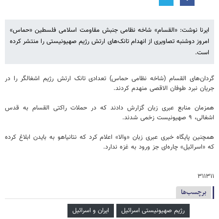
ایرنا نوشت: «القسام» شاخه نظامی جنبش مقاومت اسلامی فلسطین «حماس»
امروز دوشنبه تصاویری از انهدام تانک‌های ارتش رژیم صهیونیستی را منتشر کرده
است.
گردان‌های القسام (شاخه نظامی حماس) تعدادی تانک ارتش رژیم اشغالگر را در
جریان نبرد طوفان الاقصی منهدم کردند.
همزمان منابع عبری زبان گزارش دادند که در حملات راکتی القسام به قدس
اشغالی، ۹ صهیونیست زخمی شدند.
همچنین پایگاه خبری عبری زبان «والا» اعلام کرد که نتانیاهو به بایدن ابلاغ کرده
که «اسرائیل» چاره‌ای جز ورود به غزه ندارد.
۳۱۱۳۱۱
برچسب‌ها
رژیم صهیونیستی اسرائیل
ایران و اسرائیل