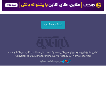
نسخه دسکتاپ
تمامی حقوق این سایت برای خبرآنلاین محفوظ است. نقل مطالب با ذکر منبع بلامانع است.
Copyright © 2025 khabaronline News Agancy, All rights reserved
طراحی و تولید: نستوه