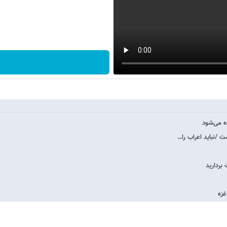
ه می‌شود
ت /نباید اعراب را…
ردارید
غزه