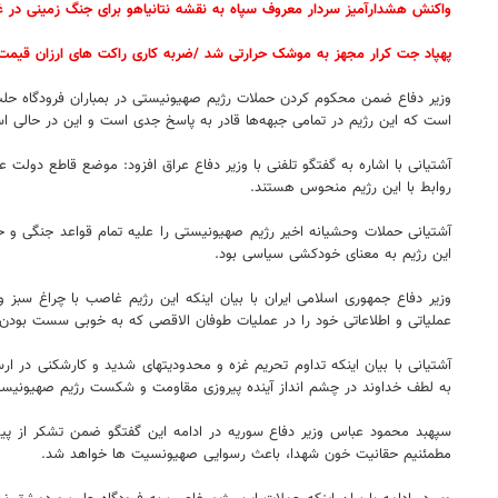
واکنش هشدارآمیز سردار معروف سپاه به نقشه نتانیاهو برای جنگ زمینی در غ
پهپاد جت کرار مجهز به موشک حرارتی شد /ضربه کاری راکت های ارزان قیمت
وزیر دفاع ضمن محکوم کردن حملات رژیم صهیونیستی در بمباران فرودگاه ح
است که این رژیم در تمامی جبهه‌ها قادر به پاسخ جدی است و این در حالی اس
آشتیانی با اشاره به گفتگو تلفنی با وزیر دفاع عراق افزود: موضع قاطع دول
روابط با این رژیم منحوس هستند.
آشتیانی حملات وحشیانه اخیر رژیم صهیونیستی را علیه تمام قواعد جنگی و حق
این رژیم به معنای خودکشی سیاسی بود.
وزیر دفاع جمهوری اسلامی ایران با بیان اینکه این رژیم غاصب با چراغ س
عملیاتی و اطلاعاتی خود را در عملیات طوفان الاقصی که به خوبی سست بودن پا
آشتیانی با بیان اینکه تداوم تحریم غزه و محدودیتهای شدید و کارشکنی در 
به لطف خداوند در چشم انداز آینده پیروزی مقاومت و شکست رژیم صهیونی
سپهبد محمود عباس وزیر دفاع سوریه در ادامه این گفتگو ضمن تشکر از پ
مطمئنیم حقانیت خون شهدا، باعث رسوایی صهیونسیت ها خواهد شد.