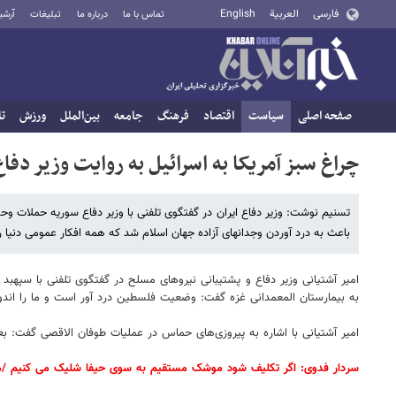
فارسی
العربية
English
تماس با ما
درباره ما
تبلیغات
آرشی
صفحه اصلی
سیاست
اقتصاد
فرهنگ
جامعه
بین‌الملل
ورزش
تا
چراغ سبز آمریکا به اسرائیل به روایت وزیر دفاع
تسنیم نوشت: وزیر دفاع ایران در گفتگوی تلفنی با وزیر دفاع سوریه حملات وح
باعث به درد آوردن وجدانهای آزاده جهان اسلام شد که همه افکار عمومی دنیا 
امیر آشتیانی وزیر دفاع و پشتیبانی نیروهای مسلح در گفتگوی تلفنی با س
به بیمارستان المعمدانی غزه گفت: وضعیت فلسطین درد آور است و ما را اند
امیر آشتیانی با اشاره به پیروزی‌های حماس در عملیات طوفان الاقصی گفت: بع
سردار فدوی: اگر تکلیف شود موشک مستقیم به سوی حیفا شلیک می کنیم /ما