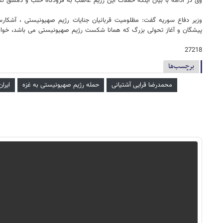
وی در ادامه با بیان اینکه حملات این رژیم غاصب به فرودگاه حلب و دمشق نشا
وزیر دفاع سوریه گفت: مظلومیت قربانیان جنایات رژیم صهیونیستی ، آشکار
پیشگان و آغاز تحولی بزرگ که همانا شکست رژیم صهیونیستی می باشد، خواه
27218
برچسب‌ها
محمدرضا قرایی آشتیانی
حمله رژیم صهیونیستی به غزه
ایرا