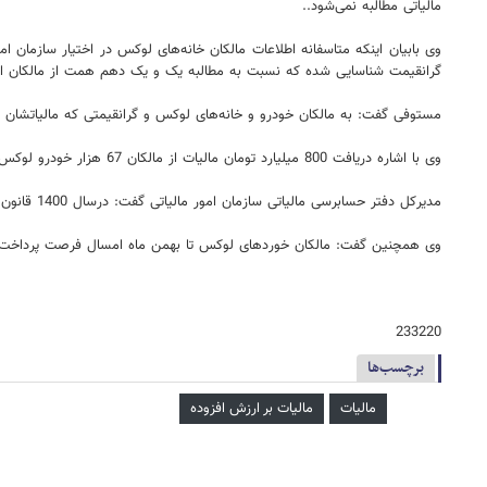
مالیاتی مطالبه نمی‌شود..
گرانقیمت شناسایی شده که نسبت به مطالبه یک و یک دهم همت از مالکان ای
مستوفی گفت: به مالکان خودرو و خانه‌های لوکس و گرانقیمتی که مالیاتشان را
وی با اشاره دریافت 800 میلیارد تومان مالیات از مالکان 67 هزار خودرو لوکس در سال گذشته گفت:در بحث خانه‌های لوکس و گرانقیمت نیز درحال بررسی اعتراض مودیان در هیئت حل اختلاف مالیاتی هستیم.
مدیرکل دفتر حسابرسی مالیاتی سازمان امور مالیاتی گفت: درسال 1400 قانون چند خودوریی وجود داشت، اما در قانون بودجه 1041 و 1402، مالیات هر خودرو به صورت مجزا بررسی می‌شود.
وی همچنین گفت: مالکان خوردهای لوکس تا بهمن ماه امسال فرصت پرداخت مالیا
233220
برچسب‌ها
مالیات
مالیات بر ارزش افزوده