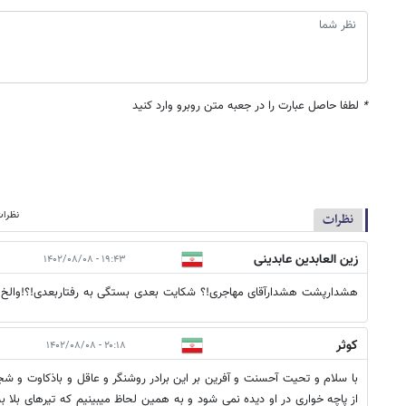
*
لطفا حاصل عبارت را در جعبه متن روبرو وارد کنید
نظرات
نظرات
زین العابدین عابدینی
۱۹:۴۳ - ۱۴۰۲/۰۸/۰۸
هشدارپشت هشدارآقای مهاجری!؟ شکایت بعدی بستگی به رفتاربعدی!؟!والخ
کوثر
۲۰:۱۸ - ۱۴۰۲/۰۸/۰۸
با سلام و تحیت آحسنت و آفرین بر این برادر روشنگر و عاقل و باذکاوت و 
از پاچه خواری در او دیده نمی شود و به همین لحاظ میبینیم که تیرهای بلا ب