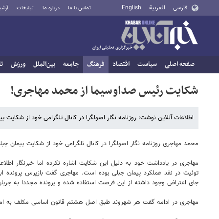
فارسی
العربية
English
تماس با ما
درباره ما
تبلیغات
آرشی
صفحه اصلی
سیاست
اقتصاد
فرهنگ
جامعه
بین‌الملل
ورزش
تا
شکایت رئیس صداوسیما از محمد مهاجری!
اطلاعات آنلاین نوشت: روزنامه نگار اصولگرا در کانال تلگرامی خود از شکایت پیم
محمد مهاجری روزنامه نگار اصولگرا در کانال تلگرامی خود از شکایت پیمان جبلی
مهاجری در یادداشت خود به دلیل این شکایت اشاره نکرده اما خبرنگار اطل
توئیت در نقد عملکرد پیمان جبلی بوده است. مهاجری گفت بازپرس پرونده ابتد
جای اعتراض وجود داشته از این فرصت استفاده شده و پرونده مجددا به جریان
مهاجری در ادامه گفت هر شهروند طبق اصل هشتم قانون اساسی مکلف به امربه 