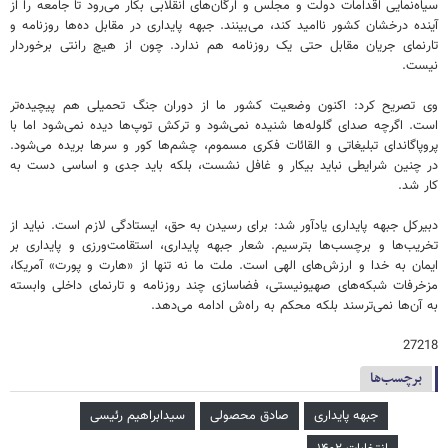
سیاه‌نمایی اقدامات دولت و مجلس و ارگان‌های انقلابی بکار می‌رود تا جامعه را از
آینده درخشان کشور ناامید کند، می‌بینند. جبهه پایداری در مقابل ده‌ها روزنامه و
تارنمای جریان مقابل حتی یک روزنامه هم ندارد. چون از هیچ رانتی برخوردار
نیست.
وی تصریح کرد: اکنون وضعیت کشور ما از دوران جنگ تحمیلی هم پیچیده‌تر
است. اگرچه صدای گلوله‌ها شنیده نمی‌شود و ترکش توپ‌ها دیده نمی‌شود اما با
پروپاگاندای تبلیغاتی و القائات فکری مسموم، چشم‌ها کور و سرها بریده می‌شود.
در چنین شرایطی نباید بیکار و غافل نشست، بلکه باید جدی و اساسی دست به
کار شد.
دبیرکل جبهه پایداری یادآور شد: برای رسیدن به حق، ایستادگی لازم است. نباید از
تخریب‌ها و برچسب‌ها بترسیم. شعار جبهه پایداری، استقامت‌ورزی‌ و پایداری بر
ایمان به خدا و ارزش‌های الهی است. ملت ما نه تنها از «هارت و پورت» آمریکا،
مزخرفات شبکه‌های صهیونیستی، فضاسازی چند روزنامه و تارنمای‌ داخلی وابسته
به آن‌ها نمی‌ترسند بلکه محکم به راه‌ش ادامه می‌دهد.
27218
برچسب‌ها
جبهه پایداری
صادق محصولی
سیدابراهیم رئیسی