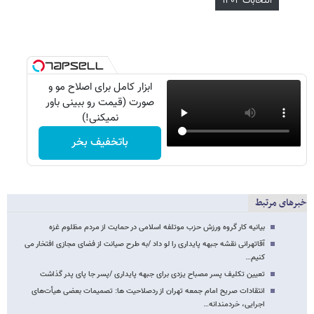
انتخابات ۱۴۰۲
ابزار کامل برای اصلاح مو و
صورت (قیمت رو ببینی باور
نمیکنی!)
باتخفیف بخر
خبرهای مرتبط
بیانیه کار گروه ورزش حزب موتلفه اسلامی در حمایت از مردم مظلوم غزه
آقاتهرانی نقشه جبهه پایداری را لو داد /به طرح صیانت از فضای مجازی افتخار می
کنیم…
تعیین تکلیف پسر مصباح یزدی برای جبهه پایداری /پسر جا پای پدر گذاشت
انتقادات صریح امام جمعه تهران از ردصلاحیت ها: تصمیمات بعضی هیأت‌های
اجرایی، خردمندانه…