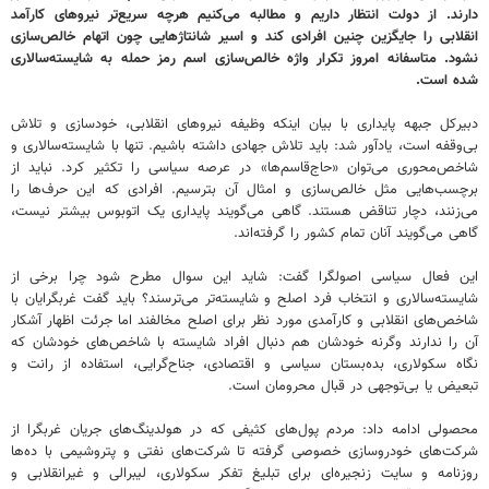
دارند. از دولت انتظار داریم و مطالبه می‌کنیم هرچه سریع‌تر نیروهای کارآمد
انقلابی را جایگزین چنین افرادی کند و اسیر شانتاژهایی چون اتهام خالص‌سازی
نشود. متاسفانه امروز تکرار واژه خالص‌سازی اسم رمز حمله به شایسته‌سالاری
شده است.
دبیرکل جبهه پایداری با بیان اینکه وظیفه نیروهای انقلابی، خودسازی و تلاش
بی‌وقفه است، یادآور شد: باید تلاش جهادی داشته باشیم. تنها با شایسته‌سالاری و
شاخص‌محوری می‌توان «حاج‌قاسم‌ها» در عرصه سیاسی را تکثیر کرد. نباید از
برچسب‌هایی مثل خالص‌سازی و امثال آن بترسیم. افرادی که این حرف‌ها را
می‌زنند، دچار تناقض هستند. گاهی می‌گویند پایداری یک اتوبوس بیشتر نیست،
گاهی می‌گویند آنان تمام کشور را گرفته‌اند.
این فعال سیاسی اصولگرا گفت: شاید این سوال مطرح شود چرا برخی از
شایسته‌سالاری و انتخاب فرد اصلح و شایسته‌تر می‌ترسند؟ باید گفت غربگرایان با
شاخص‌های انقلابی و کارآمدی مورد نظر برای اصلح مخالفند اما جرئت اظهار آشکار
آن را ندارند وگرنه خودشان هم دنبال افراد شایسته با شاخص‌های خودشان که
نگاه سکولاری، بده‌بستان سیاسی و اقتصادی، جناح‌گرایی، استفاده از رانت و
تبعیض یا بی‌توجهی در قبال محرومان است.
محصولی‌ ادامه داد: مردم پول‌های کثیفی که در هولدینگ‌های جریان غربگرا از
شرکت‌های خودروسازی خصوصی گرفته تا شرکت‌های نفتی و پتروشیمی با ده‌ها
روزنامه و سایت زنجیره‌ای برای تبلیغ تفکر سکولاری، لیبرالی و غیرانقلابی و