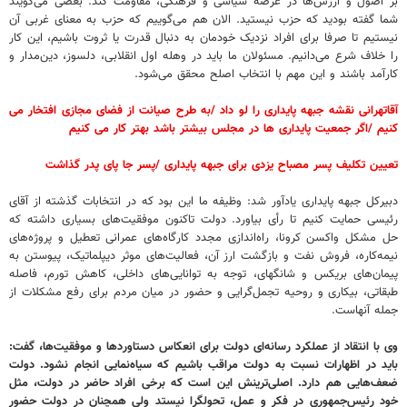
بر اصول و ارزش‌ها در عرصه سیاسی و فرهنگی، مقاومت کند. بعضی می‌گویند
شما گفته بودید که حزب نیستید. الان هم می‌گوییم که حزب به معنای غربی آن
نیستیم تا صرفا برای افراد نزدیک خودمان به دنبال قدرت یا ثروت باشیم، این کار
را خلاف شرع می‌دانیم. مسئولان ما باید در وهله اول انقلابی، دلسوز، دین‌مدار و
کارآمد باشند و این مهم با انتخاب اصلح محقق می‌شود.
آقاتهرانی نقشه جبهه پایداری را لو داد /به طرح صیانت از فضای مجازی افتخار می
کنیم /اگر جمعیت پایداری ها در مجلس بیشتر باشد بهتر کار می کنیم
تعیین تکلیف پسر مصباح یزدی برای جبهه پایداری /پسر جا پای پدر گذاشت
دبیرکل جبهه پایداری یادآور شد: وظیفه ما این بود که در انتخابات گذشته از آقای
رئیسی حمایت کنیم تا رأی بیاورد. دولت تاکنون موفقیت‌های بسیاری داشته که
حل مشکل واکسن کرونا، راه‌اندازی مجدد کارگاه‌های عمرانی تعطیل و پروژه‌های
نیمه‌کاره، فروش نفت و بازگشت ارز آن، فعالیت‌های موثر دیپلماتیک، پیوستن به
پیمان‌های بریکس و شانگهای، توجه به توانایی‌های داخلی، کاهش تورم، فاصله
طبقاتی، بیکاری و روحیه تجمل‌گرایی و حضور در میان مردم برای رفع مشکلات از
جمله آنهاست.
وی با انتقاد از عملکرد رسانه‌ای‌ دولت برای انعکاس دستاوردها و موفقیت‌ها، گفت:
باید در اظهارات نسبت به دولت مراقب باشیم که سیاه‌نمایی انجام نشود. دولت
ضعف‌هایی هم دارد. اصلی‌ترینش این است که برخی افراد حاضر در دولت، مثل
خود رئیس‌جمهوری در فکر و عمل، تحولگرا نیستد ولی همچنان در دولت حضور