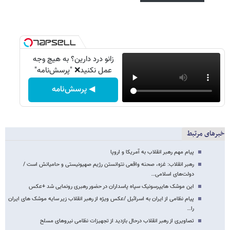
زانو درد دارین؟ به هیچ وجه
عمل نکنید❌ "پرسش‌نامه"
◀ پرسش‌نامه
خبرهای مرتبط
پیام مهم رهبر انقلاب به آمریکا و اروپا
رهبر انقلاب: غزه، صحنه واقعی نتوانستن رژیم صهیونیستی و حامیانش است /
دولت‌های اسلامی…
این موشک هایپرسونیک سپاه پاسداران در حضور رهبری رونمایی شد +عکس
پیام نظامی از ایران به اسرائیل /عکس ویژه از رهبر انقلاب زیر سایه موشک های ایران
را…
تصاویری از رهبر انقلاب درحال بازدید از تجهیزات نظامی نیروهای مسلح