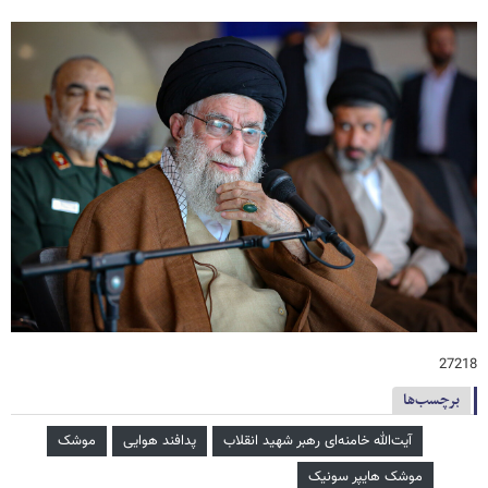
27218
برچسب‌ها
آیت‌الله خامنه‌ای رهبر شهید انقلاب
پدافند هوایی
موشک
موشک هایپر سونیک