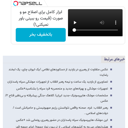
ابزار کامل برای اصلاح مو و
صورت (قیمت رو ببینی باور
نمیکنی!)
باتخفیف بخر
خبرهای مرتبط
عکس متفاوت از رهبری در بازدید از دستاوردهای نظامی /یک لیوان چای، یک لبخند
رضایت
تصاویری از بازدید یک ساعت و نیمه رهبر انقلاب از تجهیزات موشکی سپاه پاسداران
تجهیزات موشکی و پهپادهای جدید و منحصربه فرد سپاه را بشناسید+عکس
مشخصات موشک هایپرسونیک جدید ایران/ کلاهک جنگی پیشرفته و بی‌نظیر فتاح ۲/
عکس
رهبر انقلاب: غزه، صحنه واقعی نتوانستن رژیم صهیونیستی و حامیانش است /
دولت‌های اسلامی…
این موشک هایپرسونیک سپاه پاسداران در حضور رهبری رونمایی شد +عکس
هشدارهای صریح به کشورهای اسلامی از تریبون نماز جمعه/ امام جمعه قم: