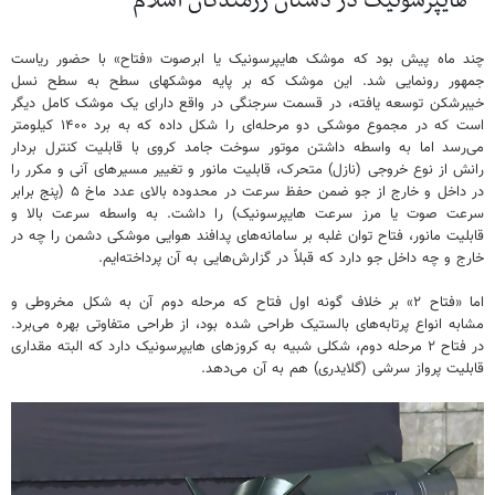
* هایپرسونیک در دستان رزمندگان اسلام
چند ماه پیش بود که موشک هایپرسونیک یا ابرصوت «فتاح» با حضور ریاست
جمهور رونمایی شد. این موشک که بر پایه موشکهای سطح به سطح نسل
خیبرشکن توسعه یافته، در قسمت سرجنگی در واقع دارای یک موشک کامل دیگر
است که در مجموع موشکی دو مرحله‌ای را شکل داده که به برد ۱۴۰۰ کیلومتر
می‌رسد اما به واسطه داشتن موتور سوخت جامد کروی با قابلیت کنترل بردار
رانش از نوع خروجی (نازل) متحرک، قابلیت مانور و تغییر مسیرهای آنی و مکرر را
در داخل و خارج از جو ضمن حفظ سرعت در محدوده بالای عدد ماخ ۵ (پنج برابر
سرعت صوت یا مرز سرعت هایپرسونیک) را داشت. به واسطه سرعت بالا و
قابلیت مانور، فتاح توان غلبه بر سامانه‌های پدافند هوایی موشکی دشمن را چه در
خارج و چه داخل جو دارد که قبلاً در گزارش‌هایی به آن پرداخته‌ایم.
اما «فتاح ۲» بر خلاف گونه اول فتاح که مرحله دوم آن به شکل مخروطی و
مشابه انواع پرتابه‌های بالستیک طراحی شده بود، از طراحی متفاوتی بهره می‌برد.
در فتاح ۲ مرحله دوم، شکلی شبیه به کروزهای هایپرسونیک دارد که البته مقداری
قابلیت پرواز سرشی (گلایدری) هم به آن می‌دهد.