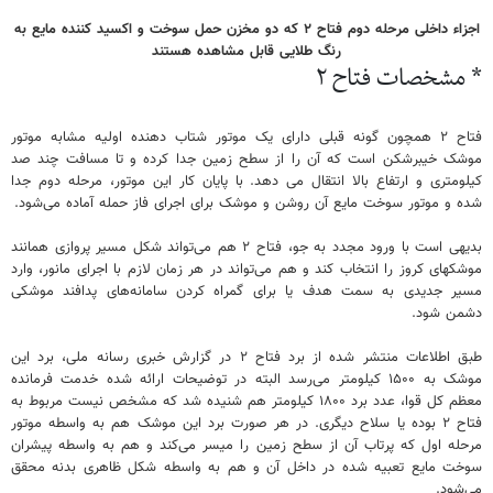
اجزاء داخلی مرحله دوم فتاح ۲ که دو مخزن حمل سوخت و اکسید کننده مایع به
رنگ طلایی قابل مشاهده هستند
* مشخصات فتاح ۲
فتاح ۲ همچون گونه قبلی دارای یک موتور شتاب دهنده اولیه مشابه موتور
موشک خیبرشکن است که آن را از سطح زمین جدا کرده و تا مسافت چند صد
کیلومتری و ارتفاع بالا انتقال می دهد. با پایان کار این موتور، مرحله دوم جدا
شده و موتور سوخت مایع آن روشن و موشک برای اجرای فاز حمله آماده می‌شود.
بدیهی است با ورود مجدد به جو، فتاح ۲ هم می‌تواند شکل مسیر پروازی همانند
موشکهای کروز را انتخاب کند و هم می‌تواند در هر زمان لازم با اجرای مانور، وارد
مسیر جدیدی به سمت هدف یا برای گمراه کردن سامانه‌های پدافند موشکی
دشمن شود.
طبق اطلاعات منتشر شده از برد فتاح ۲ در گزارش خبری رسانه ملی، برد این
موشک به ۱۵۰۰ کیلومتر می‌رسد البته در توضیحات ارائه شده خدمت فرمانده
معظم کل قوا، عدد برد ۱۸۰۰ کیلومتر هم شنیده شد که مشخص نیست مربوط به
فتاح ۲ بوده یا سلاح دیگری. در هر صورت برد این موشک هم به واسطه موتور
مرحله اول که پرتاب آن از سطح زمین را میسر می‌کند و هم به واسطه پیشران
سوخت مایع تعبیه شده در داخل آن و هم به واسطه شکل ظاهری بدنه محقق
می‌شود.