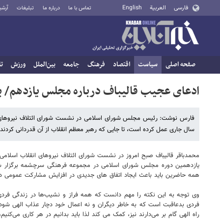
فارسی
العربية
English
تماس با ما
درباره ما
تبلیغات
آرشی
صفحه اصلی
سیاست
اقتصاد
فرهنگ
جامعه
بین‌الملل
ورزش
تا
ادعای عجیب قالیباف درباره مجلس یازدهم/ بیش از ۸۰ درصد وعده‌ه
سال جاری عمل کرده است، تا جایی که رهبر معظم انقلاب از آن قدردانی کردند.
محمدباقر قالیباف صبح امروز در نشست شورای ائتلاف نیروهای انقلاب اسلامی
یازدهمین دوره مجلس شورای اسلامی در مجموعه فرهنگی سرچشمه برگزار شد
همه حاضرین باید باعث ایجاد اتفاق های جدیدی در افزایش مشارکت عمومی در 
وی توجه به این نکته را مهم دانست که همه فراز و نشیب‌ها در زندگی فردی،
فردی بدعاقبت است که به خاطر دیگران و نه اعمال خود دچار عذاب الهی شود. خ
راه الهی گام بر می‌دارند نیز، کمک می کند لذا باید بدانیم در هر کاری می‌ک