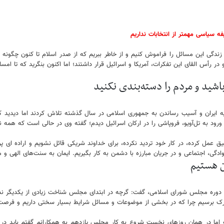
 سیاسی مهمتر از انتخابات نداریم
ندگی این مسائل را فراموش کنیم و از خاطر ببریم که از صدر اسلام تا کنون چگونه حد
در رأس القای این تفکرات، آمریکا و اسرائیل قرار داشتند؛ اما اکنون بنگرید که تا ا
باشید و مردم را دسته‌بندی نکنید
ه ایران و آسیب رساندن به جمهوری اسلامی در سال گذشته تلاش کردند اما دیدید که
د به تل‌آویو، فروپاشی را در ارکان اسرائیل دیدم؛ گفته وی در حالی است که همه ن
یق عمل کرده، در کار خود تردید نکرده، برای خداوند شریکی قائل نشویم و اراده ای پو
وادگی، اجتماعی و در جریان مبارزه با دشمن به کار بگیریم. ایمان به سنت‌های الهی و م
ن هستیم
دوره مجلس شورای اسلامی، گفت: گرچه در ابتدای مجلس شناخت زیادی از یکدیگر نداشت
شترک برسیم چرا که در بخشی از موضوعات و مسائل شرایط بسیار سختی داریم و فرصت 
ست اما در همان روزهای نخست شروع به کار مجلس یازدهم به همکارانم گفتم باید در