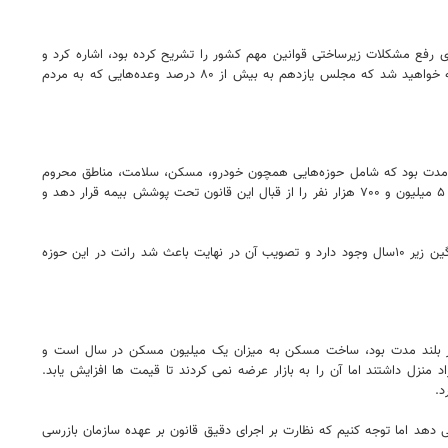
ه مجلس یازدهم برای رفع مشکلات زیرساختی قوانین مهم کشور را تشریح کرده بود، اشاره کرد و
یادآور شد: با وجود این که ساختار مجلس با سایر ارگان ها متفاوت است اما اگر وعده هایی که من در آن گفت و گوی تلویزیونی مطرح کردم را بررسی کنید متوجه خواهید شد که مجلس یازدهم به بیش از ۸۰ درصد وعده‌هایی که به مردم
وتاه مدت بود که شامل حوزه‌هایی همچون خودرو، مسکن، سلامت، مناطق محروم
و غیره می‌شود. برای مثال اکنون دهک پایین جامعه با مصوبه مجلس به صورت رایگان تحت پوشش بیمه سلامت قرار گرفته‌اند و دولت ظرف مدت ۳ ماه توانست ۵ میلیون و ۷۰۰ هزار نفر را از قبال این قانون تحت پوشش بیمه قرار دهد و
وی با اشاره به قانون ساماندهی وضعیت خودرو و واردات خودرو عنوان کرد: بر اساس این قانون امکان واردات خودروهای سبک زیر پنج سال سن و خودروهای سنگین زیر ۱۰سال وجود دارد و تصویب آن در نهایت باعث شد رانت در این حوزه
کل در بلند مدت بود، ساخت مسکن به میزان یک میلیون مسکن در سال است و
نزل داشتند اما آن را به بازار عرضه نمی کردند تا قیمت ها افزایش یابد.
د.
 دهد اما توجه کنیم که نظارت بر اجرای دقیق قانون بر عهده سازمان بازرسی