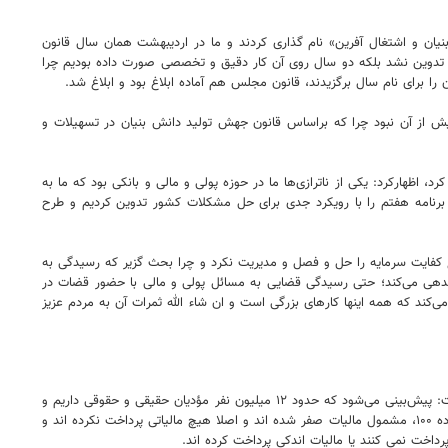
وزه دانش‌بنیان عنوان کرد: رهبری در عید سال ۱۴۰۱ این سال را به نام «تولید؛ دانش بنیان و اشتغال آفرین» نام گذاری کردند و ما در اردیبهشت همان سال قانون
بنیان را برای اجرا ابلاغ کردیم. اما آیا این قانون نتیجه بررسی ۵۰ روزه از ابتدای سال ۱۴۰۱ و بعد از نام گذاری سال بود؟ خیر! این قانون ۵۰ روزه تدوین نشد بلکه دو سال روی آن کار دقیق و تخصصی صورت داده بودیم چرا
ا برای نام سال برگزیدند، قانون مجلس هم آماده ابلاغ بود و ابلاغ شد.
با سال‌های پیش از آن نبود چرا که براساس قانون جهش تولید دانش بنیان در تسهیلات و
ظهارکرد: یکی از ناترازی‌ها ما در حوزه پولی و مالی و بانکی بود که ما به
ونگذاری کردیم؛ از سوی دیگر برنامه هفتم را با رویکرد جدی برای حل مشکلات کشور تدوین کردیم و طرح
 کفایت سرمایه را حل و فصل و مدیریت نکرد و چرا بحث گزیر که رسیدگی به
اندهی می‌کند؛ حتی رسیدگی قضایی به مسائل پولی و مالی با حضور قضات در
‌کند که همه اینها کارهای بزرگی است و ان شاء الله ثمرات آن به مردم عزیز
قالیباف در ادامه با یادآوری این مطلب که در حوزه سوت زنی و ساماندهی مالیات نیز اتفاقات بزرگی در کشور رخ داد و دولت هم به درستی پای کار آمد، اذعان داشت: پیش‌بینی می‌شود که حدود ۱۲ میلیون نفر مؤدیان حقیقی و حقوقی داریم و
تا کنون ۹ میلیون نفر پوشه خود را در سامانه سازمان‌ مالیاتی تکمیل کرده‌اند و از این ۹ میلیون نفر حدود ۴ میلیون نفر براساس خوداظهاری خود مودیان و تبصره ماده ۱۰۰، مشمول مالیات صفر شده اند و اصلا هیچ مالیاتی پرداخت نکرده اند و