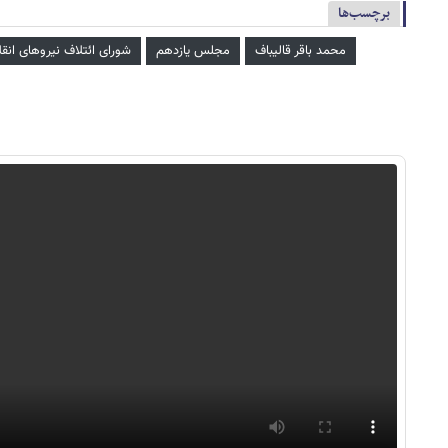
برچسب‌ها
محمد باقر قالیباف
مجلس یازدهم
شورای ائتلاف نیروهای انق