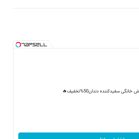
خانگی سفیدکننده دندان50%تخفیف🔥