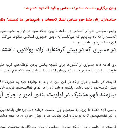
زمان برگزاری نشست مشترک مجلس و قوه قضائیه اعلام شد
حدادعادل: زنان فقط جزو سیاهی لشکر تجمعات و راهپیماهی ها نیستند/ وظیفه
رئیس مجلس شورای اسلامی در ادامه با بیان اینکه نباید در فراز و نشیب‌های ز
گذشته را به یاد بیاوریم که می‌گفتند به زودی جمهوری اسلامی سقوط می‌کند و 
این حادثه، پیروز واقعی بودند.
در مسیری که در پیش گرفته‌اید اراده پولادین داشته 
وی ادامه داد: بسیاری از کشورها برای نتیجه بخش بودن توطئه‌های غرب علی
طوفان الاقصی با حضور در سرزمین‌های اشغالی فلسطین گفت که هم زمان با ورو
قالیباف در ادامه با بیان اینکه در این بین ما باید به وظیفه خود به صورت دق
پیش گرفته‌ایم، تردید داشته باشیم و باید آن را در تمام فعالیت‌های فردی، خان
نیازمند فهم مشترک در اولویت بندی امور و اجرای آ
رئیس قوه مقننه با ورود به موضوع این نشست درباره دستاوردهای یازدهمین 
را نیز تقسیم‌بندی کرده و درباره این اولویت ها و روش اجرای آن به فهم م
قالیباف در ادامه با بیان اینکه ساختار مجلس با سایر دستگاه ها متفاوت ا