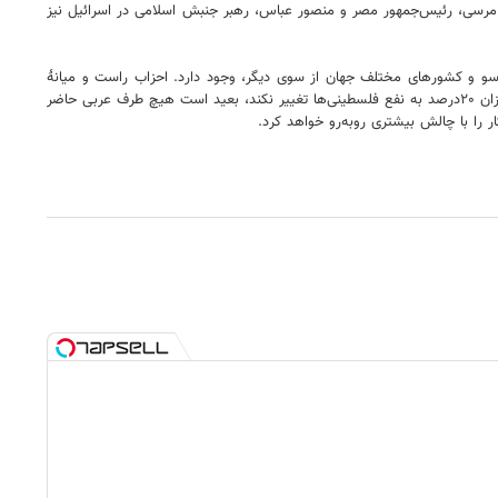
مرسی، رئیس‌جمهور مصر و منصور عباس، رهبر جنبش اسلامی در اسرائیل نیز
ک‌سو و کشورهای مختلف جهان از سوی دیگر، وجود دارد. احزاب راست و میانۀ
اسرائیل طرح صلح پیشنهادی دونالد ترامپ موسوم به «معاملۀ قرن» را فرمول مطلوب خود در مورد چارچوب کشور فلسطینی می‌دانند، اما اگر این طرح حداقل به میزان ۲۰‌درصد به نفع فلسطینی‌ها تغییر نکند، بعید است هیچ طرف عربی حاضر
 را با چالش بیشتری روبه‌رو خواهد کرد.