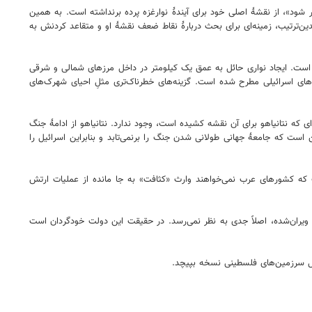
تانیاهو ضمن اصرار بر «نابودی حماس»، «خلع سلاح کامل نوارغزه»، «آزادسازی اسیران» و «ایجاد ترتیباتی که برای همیشه مانع از تکرار عملیات ۷ اکتبر شود»، از نقشۀ اصلی خود برای آیندۀ نوارغزه پرده برنداشته است. به همین
بدین‌ترتیب، زمینه‌ای برای بحث دربارۀ نقاط ضعف نقشۀ او و متقاعد کردنش به
رده است. ایجاد نواری حائل به عمق یک کیلومتر در داخل مرزهای شمالی و شرقی
‌های اسرائیلی مطرح شده است. گزینه‌های خطرناک‌تری مثلِ احیای شهرک‌های
ای که نتانیاهو برای آن نقشه کشیده است، وجود ندارد. نتانیاهو از ادامۀ جنگ
 است که جامعۀ جهانی طولانی شدن جنگ را برنمی‌تابد و بنابراین اسرائیل را
 که کشورهای عرب نمی‌خواهند وارث «کثافت» به جا مانده از عملیات ارتش
ن ویران‌شده، اصلاً جدی به نظر نمی‌رسد. در حقیقت این دولت خودگردان است
 کل سرزمین‌های فلسطینی نسخه بپیچد.