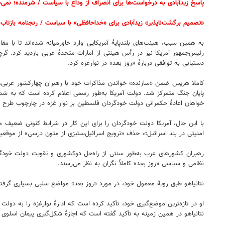
پاسخ زیدآبادی به درخواست‌ها برای انصراف از وداع با سیاست / شرمنده؛ نمی
«تصمیم برگشت‌ناپذیر» زیدآبادی برای «خداحافظی» با سیاست / رنجنامه بازتاب 
به همین سبب، هیئت‌های بلندپایۀ آمریکایی وارد خاورمیانه شده‌اند تا با مق
رئیس‌جمهور آمریکا نیز در رأس هیئتی از امارات متحدۀ عربی بازدید کرد. گر
دستیابی به توافقی دربارۀ «روز بعد» در نوارغزه کرد.
کاملا هریس ضمن «سازنده» خواندن مذاکرات خود با رهبران چهارکشور عربی، از 
پایان جنگ متمرکز شد. دولت آمریکا به‌طور رسمی اعلام کرده است که به شد
خواهان اعادۀ حکمرانی دولت خودگردان فلسطین بر نوار غزه در چارچوب طرح ص
با این حال، آمریکا دولت خودگردان را برای این کار در شرایط کنونی ضعیف م
امنیتی در بند اسرائیل»، حذف «ترویج اسرائیل‌ستیزی از متون درسی» از موقعیت
رهبران کشورهای عرب به‌طور سنتی از راه‌حل دوکشوری و تقویت دولت خودگردان
نظامی و سیاسی «روز بعد» کاملاً نگران به نظر می‌رسند.
نتانیاهو طبق رویۀ معمول خود، در مورد «روز بعد» مواضع سلبی بسیاری گرفته ام
او در تازه‌ترین موضع‌گیری خود، تأکید کرده است که ادارۀ نوارغزه را به د
نتانیاهو در همین زمینه به تأکید گفته است که اجازۀ شکل‌گیری پیمان اسلو