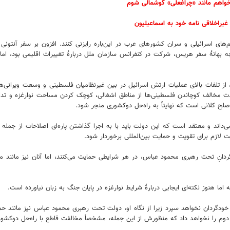
‌خواهم مانند «چراغعلی» گوشمالی شوم
غیراخلاقی نامه خود به اسماعیلیون
ام‌های اسرائیلی و سران کشورهای عرب در این‌باره رایزنی کنند. افزون بر سفر آنتون
چه بهانۀ سفر هریس، شرکت در کنفرانس سازمان ملل دربارۀ تغییرات اقلیمی بود، اما
تلفات بالای عملیات ارتش اسرائیل در بین غیرنظامیان فلسطینی و وسعت ویرانی‌ها در ن
ت مخالف کوچاندن فلسطینی‌ها از مناطق اشغالی، کوچک کردن مساحت نوارغزه و تدا
لح کلانی است که نهایتاً به راه‌حل دوکشوری منجر شود.
ی‌داند و معتقد است که این دولت باید با به اجرا گذاشتن پاره‌ای اصلاحات از جمله
 لازم برای تقویت و حمایت بین‌المللی برخوردار شود.
ِ تحت رهبری محمود عباس، در هر شرایطی حمایت می‌کنند، اما آنان نیز مانند مقام‌ها
ا هنوز نکته‌ای ایجابی دربارۀ شرایط نوارغزه در پایان جنگ به زبان نیاورده است.
ولت خودگردان نخواهد سپرد زیرا از نگاه او، دولت تحت رهبری محمود عباس نیز مانند 
ی دوم را نخواهد داد که منظورش از این جمله، مشخصاً مخالفت قاطع با راه‌حل دوکشو