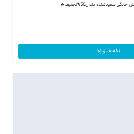
خانگی سفیدکننده دندان50%تخفیف🔥
تخفیف ویژه!