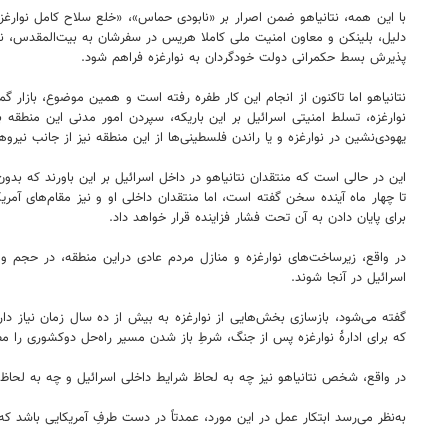
دلیل، بلینکن و معاون امنیت ملی کاملا هریس در سفرشان به بیت‌المقدس، نتانی
پذیرش بسط حکمرانی دولت خودگردان به نوارغزه فراهم شود.
نتانیاهو اما تاکنون از انجام این کار طفره رفته است و همین موضوع، بازار گ
نوارغزه، تسلط امنیتی اسرائیل بر این باریکه، سپردن امور مدنی این منطقه
یهودی‌نشین در نوارغزه و یا راندن فلسطینی‌ها از این منطقه نیز از جانب نیرو
این در حالی است که منتقدان نتانیاهو در داخل اسرائیل بر این باورند که بدون
تا چهار ماه آینده سخن گفته است، اما منتقدان داخلی او و نیز مقام‌های آمر
برای پایان دادن به آن تحت فشار فزاینده قرار خواهد داد.
در واقع، زیرساخت‌های نوارغزه و منازل مردم عادی دراین منطقه، در حجم 
اسرائیل در آنجا شوند.
گفته می‌شود، بازسازی بخش‌هایی از نوارغزه به بیش از ده سال زمان نیاز دا
که برای ادارۀ نوارغزه پس از جنگ، شرطِ باز شدن مسیر راه‌حل دوکشوری را م
در واقع، شخص نتانیاهو نیز چه به لحاظ شرایط داخلی اسرائیل و چه به لحاظ 
به‌نظر می‌رسد ابتکار عمل در این مورد، عمدتاً در دست طرفِ آمریکایی باشد که