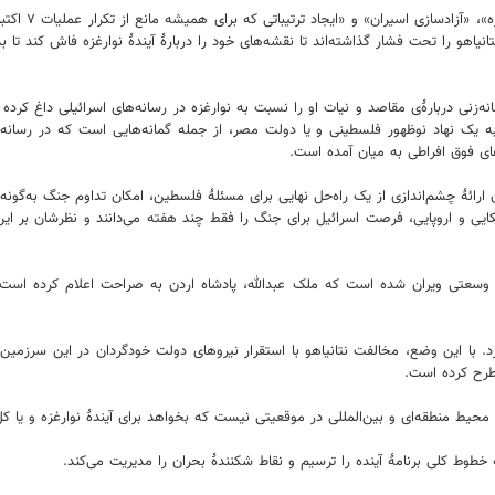
با این همه، ن
اهو را تحت فشار گذاشته‌اند تا نقشه‌های خود را دربارۀ آیندۀ نوارغزه فاش کند تا 
مانه‌زنی دربارۀ‌ی مقاصد و نیات او را نسبت به نوارغزه در رسانه‌های اسرائیلی داغ ک
 به یک نهاد نوظهور فلسطینی و یا دولت مصر، از جمله گمانه‌هایی است که در رسانه
های فوق افراطی به میان آمده است.
 ارائۀ چشم‌اندازی از یک راه‌حل نهایی برای مسئلۀ فلسطین، امکان تداوم جنگ به‌گونه‌
یکایی و اروپایی، فرصت اسرائیل برای جنگ را فقط چند هفته می‌دانند و نظرشان بر این
و وسعتی ویران شده است که ملک عبدالله، پادشاه اردن به صراحت اعلام کرده است
رد. با این وضع، مخالفت نتانیاهو با استقرار نیروهای دولت خودگردان در این سرزمی
طرح کرده است.
محیط منطقه‌ای و بین‌المللی در موقعیتی نیست که بخواهد برای آیندۀ نوارغزه و یا
 خطوط کلی برنامۀ آینده را ترسیم و نقاط شکنندۀ بحران را مدیریت می‌کند.