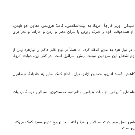
ی بلینکن، وزیر خارجۀ آمریکا به بیت‌المقدس، کاملا هری،س معاون جو بایدن،
 او عمده‌وقت خود را صرف رایزنی با سران مصر و اردن و امارات و قطر برای
وار غزه به تندی انتقاد کرد، اما عملاً بر نوع نظم حاکم بر نوارغزه پس از
وم اشغال این سرزمین توسط ارتش اسرائیل است. در کنار این، دولت آمریکا
 کاهش فساد اداری، تضمین آزادی بیان، قطع کمک مالی به خانوادۀ «زندانیان
ی آمریکایی از نیات بنیامین نتانیاهو، نخست‌وزیر اسرائیل دربارۀ ترتیبات
حماس اصل موجودیت اسرائیل را نپذیرفته و به ترویج «تروریسم» کمک می‌کند.
ری است.