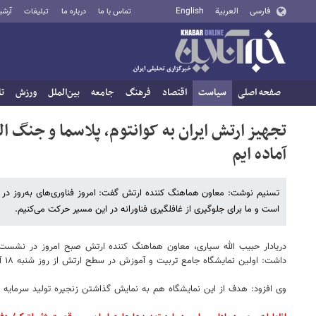
فارسی
العربية
English
تماس با ما
درباره ما
تبلیغات
آرشی
صفحه اصلی
سیاست
اقتصاد
فرهنگ
جامعه
بین‌الملل
ورزش
تا
تجهیز ارتش ایران به کوانتوم، پلاسما و جنگ ال
آماده ایم
تسنیم نوشت: معاون هماهنگ کننده ارتش گفت: امروز فناوری‌های به‌روز در دن
است و ما برای جلوگیری از غافلگیری فناورانه در این مسیر حرکت می‌کنیم.
دریادار حبیب الله سیاری، معاون هماهنگ کننده ارتش صبح امروز در نشست
داشت: اولین نمایشگاه جامع تربیت و آموزش در سطح ارتش از روز شنبه ۱۸ آذر به مدت یک هفته در محل ستاد ارتش برگزار می‌شود.
وی افزود: هدف از این نمایشگاه هم به نمایش گذاشتن زنجیره تولید سرمایه ا