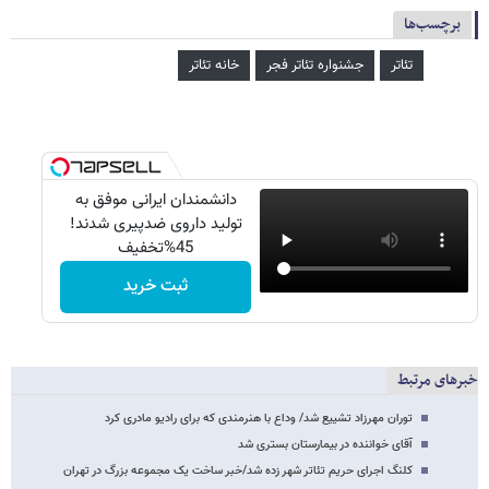
برچسب‌ها
تئاتر
جشنواره تئاتر فجر
خانه تئاتر
دانشمندان ایرانی موفق به
تولید داروی ضدپیری شدند!
45%تخفیف
ثبت خرید
خبرهای مرتبط
توران مهرزاد تشییع شد/ وداع با هنرمندی که برای رادیو مادری کرد
آقای خواننده در بیمارستان بستری شد
کلنگ اجرای حریم تئاتر شهر زده شد/خبر ساخت یک مجموعه بزرگ در تهران