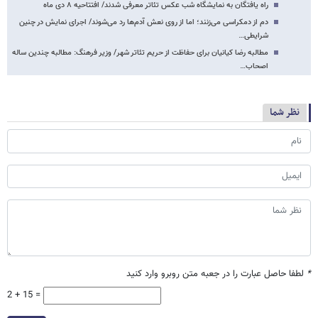
راه یافتگان به نمایشگاه شب عکس تئاتر معرفی شدند/ افتتاحیه ۸ دی ماه
دم از دمکراسی می‌زنند؛ اما از روی نعش آدم‌ها رد می‌شوند/ اجرای نمایش در چنین
شرایطی…
مطالبه رضا کیانیان برای حفاظت از حریم تئاتر شهر/ وزیر فرهنگ: مطالبه چندین ساله
اصحاب…
نظر شما
*
لطفا حاصل عبارت را در جعبه متن روبرو وارد کنید
2 + 15 =