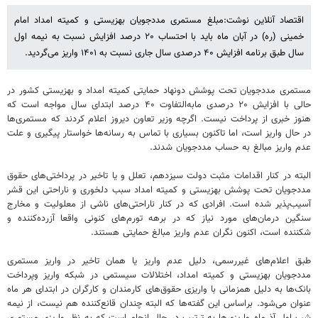
اقتصاد آنلاین نوشت:مبلغ مستمری مددجویان بهزیستی و کمیته امداد امام
خمینی (ره) در آبان ماه باید با احتساب ۲۰ درصد افزایش نسبت به نیمه اول
سال طبق برنامه افزایش ۴۰ درصدی سال جاری نسبت به ۱۴۰۱ واریز می‌گردید.
مستمری مددجویان تحت پوشش دونهاد حمایتی کمیته امداد و بهزیستی کشور در
حالی با افزایش ۲۰ درصدی مابه‌التفاوت ۴۰ درصد ابتدای سال مواجه است که
هنوز خبری از پرداخت نیست. اگرچه وزیر تعاون دیروز اعلام کردند که مستمری‌ها
در حال واریز است، اما تاکنون بسیاری با تماس به رسانه‌ها خواستار پیگیری و علت
عدم واریز مبالغ به حساب مددجویان شدند.
البته در کنار اقدامات مثبت دولت سیزدهم، تعلل و یا تاخیر در پرداختی‌های حقوق
مددجویان تحت پوشش بهزیستی و کمیته امداد سبب دلخوری و ناراحتی این قشر
آسیب‌پذیر شده است. افرادی که در کنار ناراحتی‌های ناشی از معلولیت و مخارج
سنگین درمان‌های مورد نیاز که در برهه تورم‌های کنونی واقعا آزرده‌کننده و
شکننده است، اکنون نگران عدم واریز مبالغ حمایتی هستند.
طبق اعلام‌های غیررسمی، دلیل عدم واریز یا همان تاخیر در واریز مستمری
مددجویان بهزیستی و کمیته امداد، اختلالات سیستمی در شبکه واریز وپرداخت
بانک‌ها به دلیل همزمانی با واریزی حقوق‌های کارمندان و کارگران در ابتدای هر ماه
عنوان می‌شود. براساس این گفته‌ها که البته چندان قانع‌کننده هم نیست، از نیمه
شب اول آذرماه واریزی‌ها به ترتیب در حال انجام است که به نظر واریزی مستمری