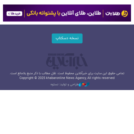
نسخه دسکتاپ
تمامی حقوق این سایت برای خبرآنلاین محفوظ است. نقل مطالب با ذکر منبع بلامانع است.
Copyright © 2025 khabaronline News Agancy, All rights reserved
طراحی و تولید: نستوه