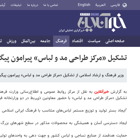
فارسی
العربية
English
تماس با ما
درباره ما
تبلیغات
آرشی
صفحه اصلی
سیاست
اقتصاد
فرهنگ
جامعه
بین‌الملل
ورزش
تا
تشکیل «مرکز طراحی مد و لباس» پیرامون پیگیری
وزیر فرهنگ و ارشاد اسلامی از تشکیل «مرکز طراحی مد و لباس» پیرامون پیگیری
به گزارش
خبرآنلاین
به نقل از مرکز روابط عمومی و اطلاع‌رسانی وزارت فره
تشکیل «مرکز طراحی مد و لباس» با حضور معاونین ذی‌ربط در دو وزارتخانه ف
"ایجاد بستر تولید و توزیع مستمر لباس‌های متناسب با فرهنگ ایرانی اسلامی
ایجاد دسترسی آسان و همیشگی به محصولات مذکور در سطح شهرهای بزرگ د
حمایت هدفمند از صنایع نساجی و لباس کشور و جهت دهی به واحدهای تول