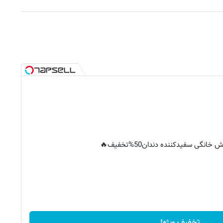
خانگی سفیدکننده دندان50%تخفیف🔥
تخفیف ویژه!