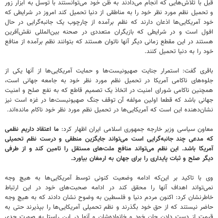
قبل با تلاش‌هایی که انجام می‌دادند به ظن خود می‌توانستند با توسل به ابزار زور
و تحمیل نظم مورد نظر خود را به مناطقی از دنیا تحمیل کند امروز در شرایطی که
خود آمریکایی‌ها اذعان دارند که نظم برآمده از چارچوب یک جانبه‌گرایی در حال
افول است و در شرایطی که بازیگران متعددی در صحنه بین‌المللی نقش‌آفرین
هستند در این مقطع زمانی دیگر آنها ناتوان هستند که بتوانند نظم برآمده از منافع
خود را به دنیا تحمیل کنند.
باقری گفت: استمرار جنایت صهیونیست‌ها و حمایت آمریکایی‌ها از آنها یکی از
جلوه‌های ناکامی آمریکا در تحمیل نظم مورد نظر خود به جامعه جهانی است،
همچنین ناکامی شورای امنیت در اتخاذ یک تصمیم قاطع که به نفع صلح و امنیت
جهانی باشد که قطعا اولین مولفه آن توقف جنگ صهیونیست‌ها در غزه است نیز
نشان‌دهنده این است که آمریکایی‌ها در تحمیل نظم مورد نظر خود ناکام مانده‌اند.
معاون سیاسی وزیر خارجه جمهوری اسلامی ایران اظهار کرد:
ما اعتقاد داریم نظمی
که مدعی چند جانبه‌گرایی است می‌تواند جایگزین منطقی و درست نظم تحمیلی
آمریکا باشد. این نظم می‌تواند منافع ملت‌های مستقل را تامین کند و از طرفی
دیگر صلح و ثبات پایداری را برای جهان به ارمغان بیاورد.
وی با تاکید بر این‌که ادامه وضعیت کنونی توسط آمریکایی‌ها به هیچ وجه
نمی‌تواند اهداف آنها را محقق کند در ادامه صحبت‌های خود در این ارتباط
خاطرنشان کرد: اکنون مردم دنیا و فلسطین به وضوح نشان دادند که به هیچ وجه
حاضر نیستند که از حق خود بگذرند و نظم تحمیلی آمریکایی‌ها را بپذیرند حتی به
قیمت از دست دادن جان خود و خانواده‌شان و آنها در این راستا به صورت جدی