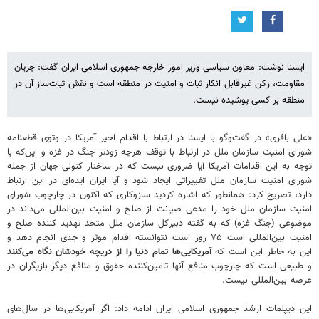
ایسنا نوشت: معاون سیاسی وزیر امور خارجه جمهوری اسلامی ایران گفت: جریان
مقاومت، رکن غیرقابل انکار ثبات و امنیت در منطقه است و نقش ثبات‌ساز آن در
منطقه بر کسی پوشیده نیست.
«علی باقری» در گفت‌وگو با ایسنا در ارتباط با اقدام اخیر آمریکا در وتوی قطعنامه
شورای امنیت سازمان ملل در ارتباط با توقف هرچه زودتر جنگ در غزه و این‌که با
توجه به این اقدامات آمریکا آیا ضروری نیست که در ساختار کنونی جهان از جمله
شورای امنیت سازمان ملل تغییراتی ایجاد شود و آیا ایران ایده‌ای در این ارتباط
دارد، تصریح کرد: همانطور که اشاره کردید سازوکاری که اکنون در چارچوب شورای
امنیت سازمان ملل خود را مدعی صیانت از صلح و امنیت بین‌المللی می‌داند در
موضوعی (جنگ غزه) که به گفته دبیرکل سازمان ملل متحد تهدید کننده صلح و
امنیت بین‌المللی است ۷۵ روز است نتوانسته اقدام موثر و جدی انجام دهد و
این به خاطر این است که آ
مریکایی‌ها تمام دنیا را از دریچه خودشان نگاه می‌کنند
و طبیعی است که چارچوب منافع آنها تامین‌کننده حقوق و منافع دیگر بازیگران در
عرصه بین‌المللی نیست.
این دیپلمات ارشد جمهوری اسلامی ایران ادامه داد: اگر آمریکایی‌ها در سال‌های