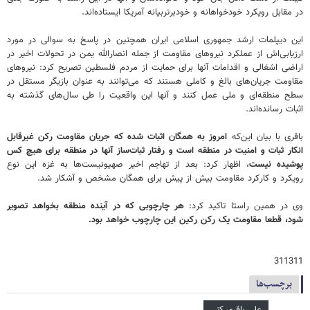
در مقابل رویکرد خودخواهانه و خودبرتربیانه آمریکا ایستاده‌اند.
این دیپلمات ارشد جمهوری اسلامی ایران همچنین در پاسخ به سوالی در مورد
ارزیابی‌اش از عملکرد نیروهای مقاومت از جمله انصارالله یمن در تحولات اخیر در
اراضی اشغالی و اقدامات آنها برای حمایت از مردم فلسطین تصریح کرد: نیروهای
مقاومت جریان‌های بالغ و کاملی هستند که می‌توانند به عنوان بازیگر مستقل در
سطح منطقه‌ای و ملی عمل کنند و آنها این واقعیت را طی سال‌های گذشته به
اثبات رسانده‌اند.
باقری با بیان این‌که
امروز به همگان اثبات شده که جریان مقاومت رکن غیرقابل
انکار ثبات و امنیت در منطقه است و رفتار ثبات‌ساز آنها در منطقه برای هیچ کس
پوشیده نیست
، اظهار کرد: بعد از تهاجم اخیر صهیونیست‌ها به غزه این نوع
رویکرد و کارکرد مقاومت بیش از پیش برای همگان مشخص و آشکار شد.
وی در همین راستا تاکید کرد:
هر چارچوبی که در آینده منطقه بخواهد تصویر
شود، قطعا مقاومت یک رکن رکین این چارچوب خواهد بود.
311311
برچسب‌ها
علی باقری کنی