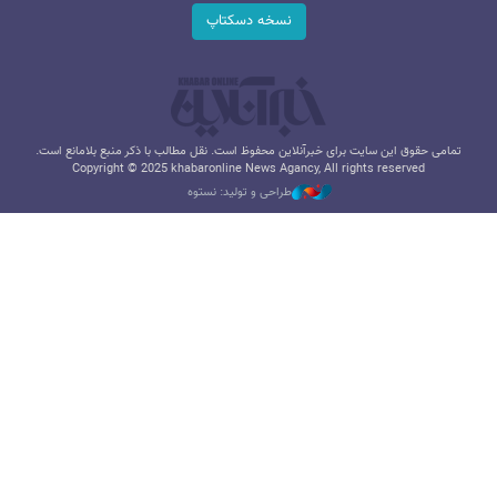
نسخه دسکتاپ
تمامی حقوق این سایت برای خبرآنلاین محفوظ است. نقل مطالب با ذکر منبع بلامانع است.
Copyright © 2025 khabaronline News Agancy, All rights reserved
طراحی و تولید: نستوه