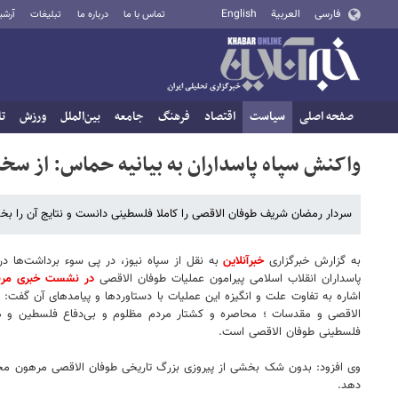
فارسی
العربية
English
تماس با ما
درباره ما
تبلیغات
آرشی
صفحه اصلی
سیاست
اقتصاد
فرهنگ
جامعه
بین‌الملل
ورزش
تا
واکنش سپاه پاسداران به بیانیه حماس: از س
سردار رمضان شریف طوفان الاقصی را کاملا فلسطینی دانست و نتایج آن را بخ
به گزارش خبرگزاری
خبرآنلاین
به نقل از سپاه نیوز، در پی سوء برداشت‌ها 
پاسداران انقلاب اسلامی پیرامون عملیات طوفان الاقصی
در نشست خبری مربو
الاقصی و مقدسات ؛ محاصره و کشتار مردم مظلوم و بی‌دفاع فلسطین و هزار
فلسطینی طوفان الاقصی است.
وی افزود: بدون شک بخشی از پیروزی بزرگ تاریخی طوفان الاقصی مرهون مجاه
دهد.