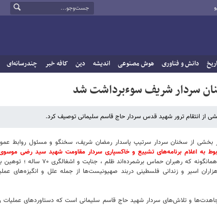
و
ریخ
دانش و فناوری
هوش مصنوعی
اندیشه
دین
کافه خبر
چندرسانه‌ای
خنان سردار شریف سوءبرداشت شد
شی از انتقام ترور شهید قدس سردار حاج قاسم سلیمانی توصیف کرد.
در بخشی از سخنان سردار سرتیپ پاسدار رمضان شریف، سخنگو و مسئول روابط عمو
ط به اعلام برنامه‌های تشییع و خاکسپاری سردار مقاومت شهید سید رضی موسوی
اشاره به تفاوت علت و انگیزه این عملیات با دستاوردها و پیامدهای آن گفت: همانگونه که رهبران حماس برشمرد
ان اسیر و زندانی فلسطینی دربند صهیونیست‌ها از جمله علل و انگیزه‌های عملیات
دت‌ها و تلاش‌های سردار شهید حاج قاسم سلیمانی است که دستاوردهای عملیات را در 