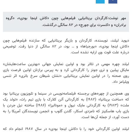
مهر نوشت:کارگردان بریتانیایی فیلم‌هایی چون «کاش اینجا بودی»، «گروه
برادران» و «کنسرت برای جورج» در ۸۲ سالگی درگذشت.
دیوید لیلند، نویسنده، کارگردان و بازیگر بریتانیایی که سازنده فیلم‌هایی چون
«کاش اینجا بودی»، «بورجیاها» و … بود، در ۸۲ سالگی از دنیا رفت. توضیحی
درباره علت فوت وی ارایه نشده است.
لیلند چهره مهمی در تئاتر بود و اولین نمایش جهانی «بهترین ساعت‌هایشان»
مایکل پیلین و تری جونز را کارگردانی کرد و به پیرس برازنان اولین فرصت بازی
روی صحنه را در اولین نمایش بریتانیایی «نشان شیطان سرخ باتری» اثر تنسی
ویلیامز داد.
وی همچنین از چهره‌های برجسته فیلمنامه‌نویسی در سینما و تلویزیون بریتانیا بود
که «ساخت بریتانیا» (۱۹۸۲) به کارگردانی آلن کلارک با بازی تیم راث، «تولد یک
ملت» (۱۹۸۳) به کارگردانی مایک نیول و «مونالیزا» (۱۹۸۶) ساخته نیل جردن با
بازی باب هاسکینز که نامزدی اسکار، گلدن گلوب و انجمن نویسندگان آمریکا را به
دست آورد، از جمله آن‌ها است.
لیلند اولین کارگردانی خود را با «کاش اینجا بودی» در سال ۱۹۸۷ انجام داد که