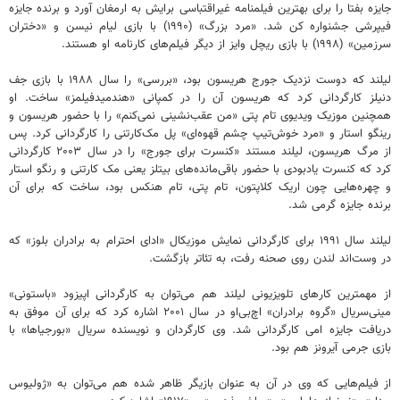
جایزه بفتا را برای بهترین فیلمنامه غیراقتباسی برایش به ارمغان آورد و برنده جایزه
فیپرشی جشنواره کن شد. «مرد بزرگ» (۱۹۹۰) با بازی لیام نیسن و «دختران
سرزمین» (۱۹۹۸) با بازی ریچل وایز از دیگر فیلم‌های کارنامه او هستند.
لیلند که دوست نزدیک جورج هریسون بود، «بررسی» را سال ۱۹۸۸ با بازی جف
دنیلز کارگردانی کرد که هریسون آن را در کمپانی «هندمیدفیلمز» ساخت. او
همچنین موزیک ویدیوی تام پتی «من عقب‌نشینی نمی‌کنم» را با حضور هریسون و
رینگو استار و «مرد خوش‌تیپ چشم قهوه‌ای» پل مک‌کارتنی را کارگردانی کرد. پس
از مرگ هریسون، لیلند مستند «کنسرت برای جورج» را در سال ۲۰۰۳ کارگردانی
کرد که کنسرت یادبودی با حضور باقی‌مانده‌های بیتلز یعنی مک کارتنی و رنگو استار
و چهره‌هایی چون اریک کلاپتون، تام پتی، تام هنکس بود، ساخت که برای آن
برنده جایزه گرمی شد.
لیلند سال ۱۹۹۱ برای کارگردانی نمایش موزیکال «ادای احترام به برادران بلوز» که
در وست‌اند لندن روی صحنه رفت، به تئاتر بازگشت.
از مهمترین کارهای تلویزیونی لیلند هم می‌توان به کارگردانی اپیزود «باستونی»
مینی‌سریال «گروه برادران» اچ‌بی‌او در سال ۲۰۰۱ اشاره کرد که برای آن موفق به
دریافت جایزه امی کارگردانی شد. وی کارگردان و نویسنده سریال «بورجیاها» با
بازی جرمی آیرونز هم بود.
از فیلم‌هایی که وی در آن به عنوان بازیگر ظاهر شده هم می‌توان به «ژولیوس