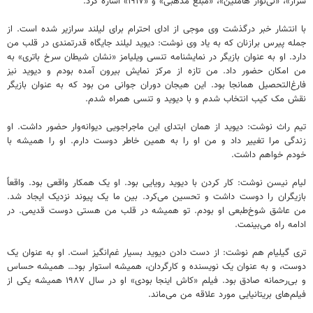
سزار»، «نی‌نواز هاملین»، «مبلغ مذهبی» و «۱۹۱۷» اشاره کرد.
با انتشار خبر درگذشت وی موجی از ادای احترام برای لیلند سرازیر شده است. از
جمله پیرس برازنان که به یاد وی نوشت: دیوید لیلند جایگاه قدرتمندی در قلب من
دارد. او به عنوان بازیگر در نمایشنامه تنسی ویلیامز «نشان شیطان سرخ باتری» به
من امکان حضور داد. من تازه از مرکز نمایش بیرون آمده بودم و دیوید نیز
فارغ‌التحصیل همانجا بود. این هیجان دوران جوانی من بود که به عنوان بازیگر
نقش مک کیب انتخاب شدم و با دیوید و تنسی همراه شدم.
تیم راث نوشت: دیوید از همان ابتدای این ماجراجویی دیوانه‌وار حضور داشت. او
زندگی مرا تغییر داد و من او را به همین خاطر دوست دارم. او را همیشه با
خودم خواهم داشت.
لیام نیسن نوشت: کار کردن با دیوید رویایی بود. او یک همکار واقعی بود. واقعاً
بازیگران را دوست داشت و تحسین می‌کرد. بین ما یک پیوند نزدیک ایجاد شد.
من عاشق شوخ‌طبعی او بودم. تو همیشه در قلب من هستی دوست قدیمی. در
ادامه راه می‌بینمت.
تری گیلیام هم نوشت: از دست دادن دیوید بسیار غم‌انگیز است. او به عنوان یک
دوست، و به عنوان یک نویسنده و کارگردان، همیشه استوار بود… همیشه حساس
و بی‌رحمانه صادق بود. فیلم «کاش اینجا بودی» او در سال ۱۹۸۷ همیشه یکی از
فیلم‌های بریتانیایی مورد علاقه من می‌ماند.