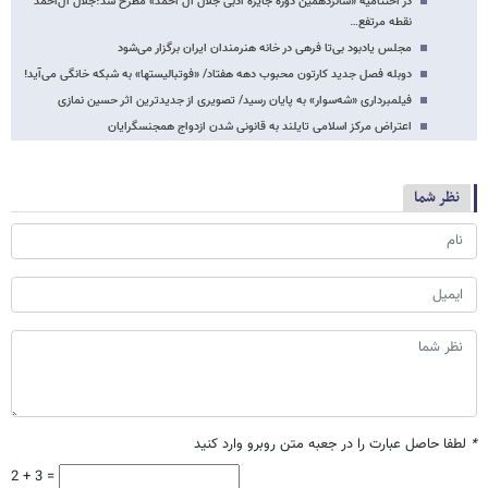
در اختتامیه «شانزدهمین دوره جایزه ادبی جلال آل احمد» مطرح شد؛جلال آل‌احمد
نقطه مرتفع…
مجلس یادبود بی‌تا فرهی در خانه هنرمندان ایران برگزار می‌شود
دوبله فصل جدید کارتون محبوب دهه هفتاد/ «فوتبالیستها» به شبکه خانگی می‌آید!
فیلمبرداری «شه‌سوار» به پایان رسید/ تصویری از جدیدترین اثر حسین نمازی
اعتراض مرکز اسلامی تایلند به قانونی شدن ازدواج همجنسگرایان
نظر شما
*
لطفا حاصل عبارت را در جعبه متن روبرو وارد کنید
2 + 3 =