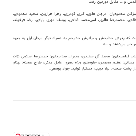
مقدس و … مقابل دوربین رفت.
، مژگان محمودیان، مرجان علوی، کبری گودرزی، زهرا هزاریان، سعید محمودی،
الدی، محمدرضا عالیور، امیرمحمد فتاحی، یوسف مهری بابادی، رضا فرخوند،
مده است: «ظفر پسر بچه‌ای ۱۲ ساله، اصالتاً بختیاری و از عشایر لردگان است که پدرش خدابخش و برادرش خدارحم به همراه دیگر مردان ایل به جبهه
ر خبر می‌دهند و …»
یر فیلمبرداری: مجید گل سفیدی، مدیران صدابرداری: حمیدرضا اسلامی نژاد،
ژه میدانی: عظیم محمدی، جلوه‌های ویژه بصری: عادل مدنی، طراح صحنه: بهنام
ر پشت صحنه: لیلا دبیب، دستیار تولید: جواد یوسفی.