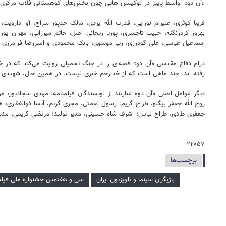
«آن دو» اواسط پاییز در لوکیشن هایی چون بخش‌های کوهستانی فلات مرکزی ا
فریبا کوثری، علیرام نورایی، قدرت الله ایزدی، مالک حدپور سراج، آوا دارو
بهروز کردزنگنه، حبیب تاجمیری، پوریا ریحانی اصل، حاتم میرزایی، مهران 
اسماعیل عباسی، علی گودرزی، زیبا موسوی، بابک محمودی و امیررضا فرامرزی و 
رفته اند. چند ماهی است که از خدارحم خبری نیست. در همین حال، شهیدی را به
دیگر عوامل اصلی «آن دو» عبارتند از نویسندگان فیلمنامه: مهدی سجادپور، 
روح الله جعفر بیگلو، طراح گریم: رسول نعمتی، مجری گریم، آیسا ذوالفقاری، 
جعفری طادی، طراح لباس: اشرف شاه حسینی، مدیر تولید: مرتضی کریمی، مدیر 
۲۲۰۵۷
برچسب‌ها
بازیگران سینما و تلویزیون ایران
سی و هفتمین جشنواره ملی فیلم