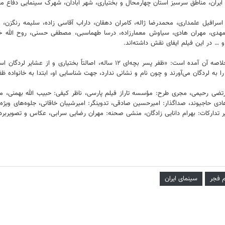
یران، مناطق سرسبز استان چهارمحال و بختیاری، شهر آبادان، شهرک سینمایی دفاع 
یت، اسرافیل علمداری، محمدرضا ژاله، کامران دهقان، داراب آقاسی زاده، سلیمه رنگزن
پورمهدی، مهران هادی، سیاوش معمارزاده، درسا طهماسبی، مصطفی حسنی، روح الله خ
… در این فیلم ایفای نقش داشته‌اند.
درام دفاع مقدسی «آن دو» قصه‌ای را در جنگ تحمیلی روایت می‌کند که در خلاصه آن آ
 لردگان می‌آورند و چون نام و نشانی ندارد، جهت شناسایی او، ابتدا به خانواده ظف
مرتضی رحیمی، مجری طرح: مؤسسه تاراز فیلم پارسی، ناظر کیفی: حبیب الله بهمنی، مد
هادی حاجیوند، صداگذار: امیرحسین صادقی، تدوینگر: امیرشیبان خاقانی، جلوه‌های وی
تدارکات: بهرام دانایی زادگان، منشی صحنه: مهران رضایی سرابی، عکاس و تصویربردا
 فجر
سینمای ایران