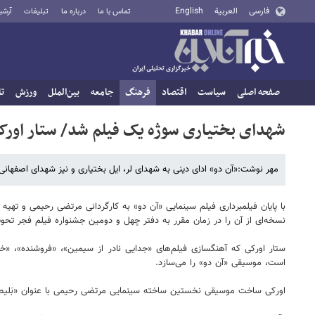
فارسی
العربية
English
تماس با ما
درباره ما
تبلیغات
آرشی
صفحه اصلی
سیاست
اقتصاد
فرهنگ
جامعه
بین‌الملل
ورزش
تا
شهدای بختیاری سوژه یک فیلم شد/ ستار اور
مهر نوشت:«آن دو» ادای دینی به شهدای لر، ایل بختیاری و نیز شهدای اصفها
با پایان فیلمبرداری فیلم سینمایی «آن دو» به کارگردانی مرتضی رحیمی و ته
نسخه‌ای از آن را در زمان مقرر به دفتر چهل و دومین جشنواره فیلم فجر تحو
ستار اورکی که آهنگسازی فیلم‌های «جدایی نادر از سیمین»، «فروشنده»، «خ
است، موسیقی «آن دو» را می‌سازد.
اورکی ساخت موسیقی نخستین ساخته سینمایی مرتضی رحیمی با عنوان «بَلیط»