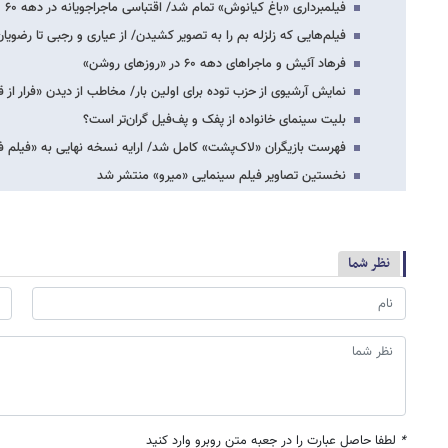
فیلمبرداری «باغ کیانوش» تمام شد/ اقتباسی ماجراجویانه در دهه ۶۰
فیلم‌هایی که زلزله بم را به تصویر کشیدن/ از عیاری و رجبی تا رضویان
فرهاد آئیش و ماجراهای دهه ۶۰ در «روزهای روشن»
نمایش آرشیوی از حزب توده برای اولین بار/ مخاطب از دیدن «فرار از
بلیت سینمای خانواده از پفک و پف‌فیل گران‌تر است؟
فهرست بازیگران «لاک‌پشت» کامل شد/ ارایه نسخه نهایی به «فیلم ف
نخستین تصاویر فیلم سینمایی «میرو» منتشر شد
نظر شما
*
لطفا حاصل عبارت را در جعبه متن روبرو وارد کنید