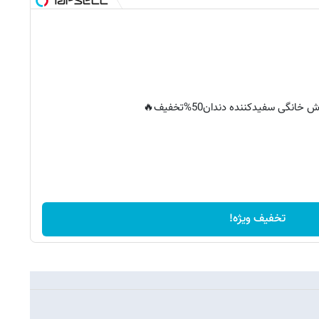
خانگی سفیدکننده دندان50%تخفیف🔥
تخفیف ویژه!