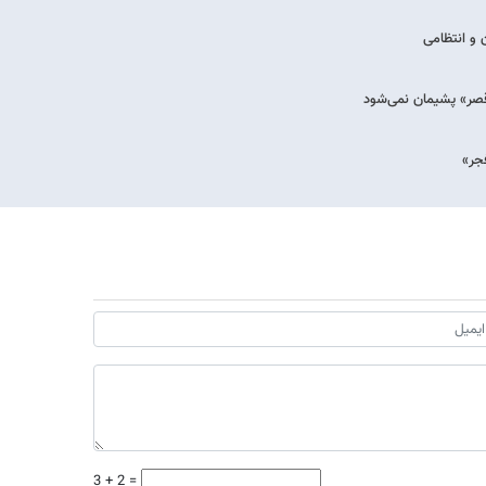
 و انتظامی
 قصر» پشیمان نمی‌شود
جر»
3 + 2 =