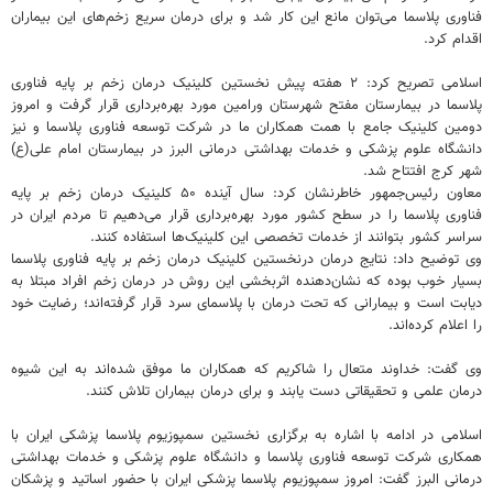
فناوری پلاسما می‌توان مانع این کار شد و برای درمان سریع زخم‌های این بیماران
اقدام کرد.
اسلامی تصریح کرد: ۲ هفته پیش نخستین کلینیک درمان زخم بر پایه فناوری
پلاسما در بیمارستان مفتح شهرستان ورامین مورد بهره‌برداری قرار گرفت و امروز
دومین کلینیک جامع با همت همکاران ما در شرکت توسعه فناوری پلاسما و نیز
دانشگاه علوم پزشکی و خدمات بهداشتی درمانی البرز در بیمارستان امام علی(ع)
شهر کرج افتتاح شد.
معاون رئیس‌جمهور خاطرنشان کرد: سال آینده ۵۰ کلینیک درمان زخم بر پایه
فناوری پلاسما را در سطح کشور مورد بهره‌برداری قرار می‌دهیم تا مردم ایران در
سراسر کشور بتوانند از خدمات تخصصی این کلینیک‌ها استفاده کنند.
وی توضیح داد: نتایج درمان درنخستین کلینیک درمان زخم بر پایه فناوری پلاسما
بسیار خوب بوده که نشان‌دهنده اثربخشی این روش در درمان زخم افراد مبتلا به
دیابت است و بیمارانی که تحت درمان با پلاسمای سرد قرار گرفته‌اند؛ رضایت خود
را اعلام کرده‌اند.
وی گفت: خداوند متعال را شاکریم که همکاران ما موفق شده‌اند به این شیوه
درمان علمی و تحقیقاتی دست یابند و برای درمان بیماران تلاش کنند.
اسلامی در ادامه با اشاره به برگزاری نخستین سمپوزیوم پلاسما پزشکی ایران با
همکاری شرکت توسعه فناوری پلاسما و دانشگاه علوم پزشکی و خدمات بهداشتی
درمانی البرز گفت: امروز سمپوزیوم پلاسما پزشکی ایران با حضور اساتید و پزشکان