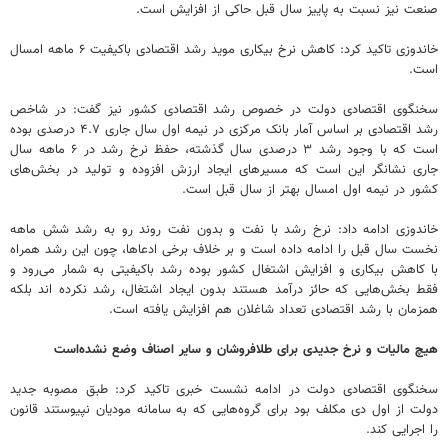
صنعت نیز نسبت به پاییز سال قبل حاکی از افزایش است.
خاندوزی تاکید کرد: کاهش نرخ بیکاری موید رشد اقتصادی باکیفیت ۶ ماهه امسال
است.
سخنگوی اقتصادی دولت در خصوص رشد اقتصادی کشور نیز گفت: در شاخص
رشد اقتصادی بر اساس آمار بانک مرکزی در نیمه اول سال جاری ۴.۷ درصدی بوده
است که با وجود رشد ۳ درصدی سال گذشته، حفظ نرخ رشد در ۶ ماهه سال
جاری نشانگر این است که مسیرهای ایجاد ارزش افزوده و تولید در بخش‌های
کشور در نیمه اول امسال بهتر از سال قبل است.
خاندوزی ادامه داد: نرخ رشد با نفت و بدون نفت روند رو به رشد شش ماهه
نخست سال قبل را ادامه داده است و بر خلاف برخی ادعاها، چون این رشد همراه
با کاهش بیکاری و افزایش اشتغال کشور بوده رشد باکیفیتی به شمار می‌رود و
فقط بخش‌هایی که حائز درآمد هستند بدون ایجاد اشتغال، رشد نکرده اند بلکه
همزمان با رشد اقتصادی تعداد شاغلان هم افزایش یافته است.
هیچ مالیات و نرخ جدیدی برای طلافروشان و سایر اصناف وضع نشده‌است
سخنگوی اقتصادی دولت در ادامه نشست خبری تاکید کرد: طبق مصوبه جدید
دولت از اول دی مکلف بود برای گروه‌هایی که به سامانه مودیان نپیوستند قانون
را اجرایی کند.