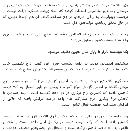
وزیر اقتصاد در ادامه در واکنش به برخی از هجمه‌ها به دولت تاکید کرد: برخی از
دوستان رسانه‌ای مفاهیمی استفاده کردند که اصلا زیبنده عملکرد دولت نیست ار
برچسب پوپولیسم به برخی آمارهای مراجع استفاده کردند آن هم توسط دولتی که
در حال تحقق رویاهای دولت‌های قبل است.
وی بیان کرد: دولت در زمینه انعکاس واقعیت‌ها هیچ ابایی ندارد و خود را برای
رفع نقاط ضعف کشور مسئول می‌داند.
یک موسسه ناتراز تا پایان سال تعیین تکلیف می‌شود
سخنگوی اقتصادی دولت در ادامه نشست خبری خود گفت: نرخ تضمینی خرید
گندم چندین نوبت در شورای قیمت گذاری محصولات کشاورزی مطرح شده است.
سخنگوی اقتصادی دولت با اشاره به آخرین گزارش مرکز آمار در خصوص نرخ
بیکاری گفت: بر اساس گزارش مرکز آمار نرخ بیکاری در پاییز امسال به ۷.۶ درصد
کاهش یافته که کمترین نرخ بیکاری در دو دهه گذشته است. البته همزمان با
کاهش نرخ بیکاری، نرخ مشارکت ۰.۵ واحد درصد افزایش یافته که حاکی از
افزایش مشارکت جمعیت فعال کشور است.
وی ادامه داد: این در حالی است که بیکاری فارغ التحصیلان نیز به ١١.٥ درصد
کاهش یافته است که یک ۱ واحد درصد در یکسال اخیر داشته است و اشتغال
ناقص به ۸.۱ درصد کاهش یافته است و اشتغال در بخش‌های مختلف خدمات و