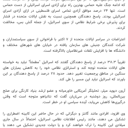
که ادامه جنگ علیه حماس بهترین راه برای آزادی اسرای اسرائیلی از دست حماس
است. تنها ۲۴ درصد موافق آزادی تمامی اسرای فلسطینی در ازای آزادی اسرای
اسرائیلی بودند. پاسخ دهندگان همچنین نسبت به نقش ایالات متحده در فشار
برای پذیرش برخی شرایط نظامی از سوی اسرائیل، از جمله آتش بس، مخالفت
کردند.
اعتراضات در سراسر ایالات متحده از ۷ اکتبر با فراخوانی از سوی سیاستمداران و
شرکت کنندگان جنبش های سازمان یافته در خیابان های شهرهای مختلف و
دانشگاه ها با افزایش تلفات غیرنظامیان بالاگرفته است.
تقریباً ۳۸.۳ درصد از پاسخ دهندگان گفتند که اسرائیل "مطمئناً" نباید به خواسته
های ایالات متحده توجه کند و استراتژی نظامی خود را به کاهش بمباران های
سنگین در مناطق پرجمعیت تغییر دهد. حدود ۲۸ درصد از پاسخ دهندگان بر این
باورند که اسرائیل نباید این مسیر را طی کند.
آرون دیوید میلر، تحلیلگر آمریکایی خاورمیانه و عضو ارشد بنیاد کارنگی برای صلح
بین‌المللی، روز دوشنبه در سی‌ان‌ان گفت که نتانیاهو متوجه است که وقتی
درگیری‌ها کاهش می‌یابد، آینده سیاسی او در خطر است.
وی افزود، افرادی مانند گانتز و دیگرانی که در حال حاضر این کابینه اضطراری را
تشکیل می دهند، مانند رئیس اطلاعات نظامی اسرائیل، احتمالاً در سال جاری
میلادی این کابینه را ترک خواهند کرد و یا دولت جدیدی تشکیل می دهند یا