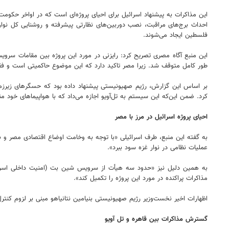
این مذاکرات به پیشنهاد اسرائیل برای احیای پروژه‌ای است که در اواخر ح
احداث برج‌های مراقبت، نصب دوربین‌های نظارتی پیشرفته و روشنایی کل نوار
فلسطین ایجاد می‌شوند.
این منبع آگاه مصری تصریح کرد: رایزنی در مورد این پروژه بین مقامات سروی
طور کامل متوقف شد. زیرا مصر تاکید دارد که این موضوع حاکمیتی است و ف
بر اساس این گزارش، رژیم صهیونیستی پیشنهاد داده بود که حسگرهای زیرزمین
کرد. ضمن این‌که این سیستم به تل‌آویو اجازه می‌داد که با هواپیماهای خود 
احیای پروژه اسرائیل در مرز با مصر
به گفته این منبع، طرف اسرائیلی «با توجه به وخامت اوضاع اقتصادی مصر و برخ
عملیات نظامی در نوار غزه سود ببرد».
به همین دلیل نیز «حدود سه هیأت از سرویس شین بت (امنیت داخلی اسرائیل
مذاکرات پراکنده در مورد این پروژه را تکمیل کند».
اظهارات اخیر نخست‌وزیر رژیم صهیونیستی بنیامین نتانیاهو مبنی بر لزوم کنترل 
گسترش مذاکرات بین قاهره و تل آویو