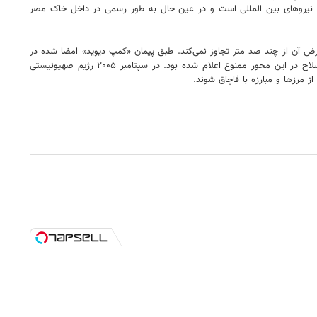
ا این محور در محدوده منطقه D که منطقه‌ای غیرنظامی است و تحت نظارت نیروهای بین المللی است و در عین حال به طور رسمی در داخل خاک مصر
 در شمال تا گذرگاه کرم ابوسالم در جنوب در طول مرز مصر با نوار غزه امتداد دارد که حدود ۱۴ کیلومتر است که عرض آن از چند صد متر تجاوز نمی‌کند. طبق پیمان «کمپ دیوید» امضا شده در
سال ۱۹۷۹، این محور به عنوان منطقه‌ای حائل ایجاد شد. تا قبل از عقب‌نشینی اسرائیل از نوار غزه در سال ۲۰۰۵، این محور تحت کنترل اشغالگران بود و حمل سلاح در این محور ممنوع اعلام شده بود. در سپتامبر ۲۰۰۵ رژیم صهیونیستی