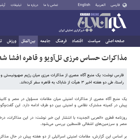
فارسی
العربية
English
تماس با ما
درباره ما
تبلیغات
آرشی
صفحه اصلی
سیاست
اقتصاد
فرهنگ
جامعه
بین‌الملل
ورزش
تا
مذاکرات حساس مرزی تل‌آویو و قاهره افشا شد
فارس نوشت: یک منبع آگاه مصری از مذاکرات مرزی میان رژیم صهیونیستی و مص
راستا، طی دو هفته اخیر ۳ هیأت از شاباک به قاهره سفر کرده‌اند.
یک منبع آگاه مصری از مذاکرات امنیتی میان مقامات مسؤول در مصر و کابینه 
پیش در کمیته مشترک نظامی و امنیتی بین دو طرف ادامه دارد. این گفت‌وگوه
روزنامه قطری «العربی الجدید» با انتشار این خبر نوشت: در این مذاکرات، در
مصر و سرزمین‌های اشغالی فلسطین بررسی می‌شود.
بر اساس این گزارش، مقامات امنیتی اسرائیلی از دو هفته پیش در حال مذاکره