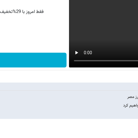
فقط امروز با 29%تخفیف،پرداخت درب منزل و گارانتی تعویض چراغ 40 وات بخر
رز مصر
واهیم کرد