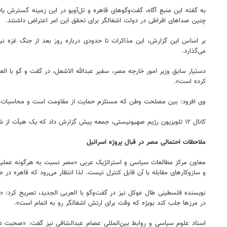
به گفته این منبع آگاه، گفت‌وگوهای قاهره و تل‌آویو در این زمینه گسترش یاف
چنین صداهای افراطی در دولت اشغالگر برای تحقق این امر اعتراض داشتند.
بر اساس این گزارش، این مذاکرات تا حدودی درباره روز بعد از جنگ غزه نی
می‌گذارد.
دستیار سابق وزیر امور خارجه مصر، سفیر عبدالله الاشعل، در گفت و گو با 
کرده است».
وی افزود: بین مصلحت وطن که مستلزم حمایت از مقاومت است و محاسبات نظام
کانال ۱۲ تلویزیون رژیم صهیونیستی، جمعه پیش گزارش داد که یک هیأت از شاباک در همان هفته به مصر سفر کرده تا درباره عملیات احتمالی ارتش اسرائیل در رفح با طرف مصری گفت‌وگو کند.
ملاحظات احتمالی مصر در قبال پروژه اسرائیل
معاون مرکز مطالعات سیاسی و استراتژیک عربی «مصر نسبت به هرگونه عملیات 
و سازوکارهای مقابله با آن قابل کنترل نیست. لذا انتظار می‌رود که قاهره د
نویسنده فلسطینی طال عوکل نیز در گفت‌وگو با العربی الجدید، تصریح کرد: «
در مرزها جلب کند بویژه که وقت برای ارتش اشغالگر رو به اتمام است».
استاد علوم سیاسی و روابط بین‌المللی عصام عبدالشافی نیز گفت: «صحبت د