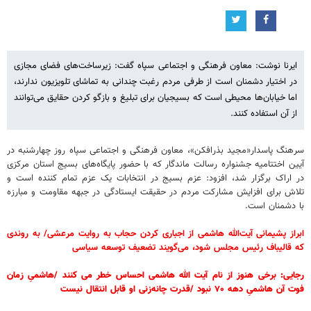
ایرنا نوشت: معاون فرهنگی و اجتماعی سپاه گفت: زیرساخت‌های فضای مجازی
در اختیار دشمنان است از طرفی مردم رغبت چندانی به تماشای تلویزیون ندارند،
اما خیابان‌ها محیطی است که بسیجیان برای تبلیغ و بازگو کردن حقایق می‌توانند
از آن استفاده کنند.
سرهنگ پاسدار«مجید بذرافکن»، معاون فرهنگی و اجتماعی سپاه روز چهارشنبه در
آیین اختتامیه جشنواره رسالت ماندگار که با حضور پایگاه‌های بسیج استان مرکزی
در اراک برگزار شد، افزود: عزم بسیج در انتخابات یک عزم تمام کننده است و
تلاش برای افزایش مشارکت مردم در حقیقت ایستادگی در جبهه مقاومت و مبارزه
با دشمنان است.
ابراز پشیمانی آیت‌الله هاشمی از اجباری کردن حجاب به روایت مرعشی/ به روندی
که قالیباف رئیس مجلس شود، می‌گویند تضعیف توسعه سیاسی
رجایی: برخی هنوز از نام آیت الله هاشمی احساس خطر می کنند /هاشمیِ زمان
فوت آن هاشمیِ دهه ۷۰ نبود /قدرت چانه‌زنی او قابل انتقال نیست