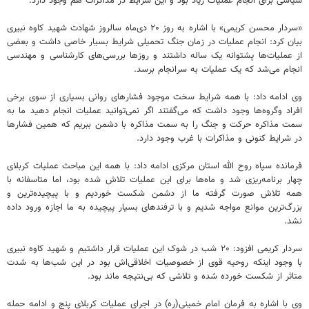
سیاسی برای انجام عملیات زیاد بود و این شرایط در مذاکرات هم وجود دارد.
«سردار محسن کریمی» با اشاره به روز ۲۰ دی‌ماه سالروز شهادت شهید کاوه نبیری
بیان کرد: انجام عملیات در زمان جنگ تحمیلی شرایط بسیار خاصی داشت و بعضی
از عملیات‌ها پشتوانه یک ساله داشتند و روزها بررسی‌های کارشناسی و مهندسی
انجام می‌شد که یک عملیات به سرانجام برسد.
وی ادامه داد: با همه شرایط سخت موجود فشارهای روانی بسیاری از سوی برخی
افراد وگروه‌ها وجود داشت که می‌گفتند اگر نمی‌توانید عملیات انجام دهید ما به
سمت مذاکره حرکت و جنگ را به سمت مذاکره با دشمن ببریم که همین فشارها
در شرایط کنونی و مذاکرات با غرب وجود دارد.
فرمانده سپاه روح الله استان مرکزی ادامه داد: با همه این مباحث عملیات کربلای
چهار برنامه‌ریزی شد و ماه‌ها برای این عملیات تلاش شده بود، اما متاسفانه با
همه تلاش صورت گرفته ما از دشمن شکست خوردیم و با پیچیده‌ترین و
بزرگ‌ترین موانع مواجه شدیم و با ترفندهای بسیار پیچیده به ما اجازه ورود داده
نشد.
سردار کریمی افزود: ۲۰ شب در شوک این عملیات قرار داشتیم و شهید کاوه نبیری
با وجود اینکه روحیه قوی از خصوصیات اخلاقی‌اش بود در این شب‌ها به شدت
متاثر از شکست خورده شده و تلاشی که بی‌نتیجه ماند بود.
وی با اشاره به فرمان امام خمینی(ره) در اجرای عملیات کربلای پنج و ادامه حمله