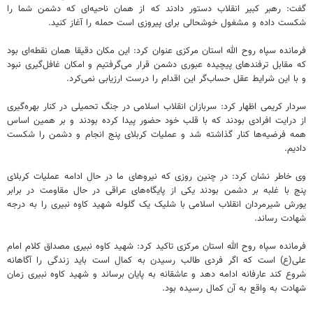
گفت: رهبر کبیر انقلاب دستور دادند که از همان ناحیه‌ای که دشمن شما را
شکست داده و مشغول خوشحالی برای پیروزی است حمله را آغاز کنید.
فرمانده سپاه روح الله استان مرکزی عنوان کرد: این مکان دقیقا همان نقطه‌ای بود
که مقابل ترفندهای پیچیده عبوری دشمن قرار می‌گرفتیم و امکان غافل‌گیری نبود
و با این شرایط عقل حساب‌گر این اقدام را درست ارزیابی نمی‌کرد.
سردار کریمی اظهار کرد: سربازان انقلاب اسلامی در جنگ تحمیلی در کنار بهره‌گیری
از درایت افرادی بودند که با قلب خود حضور پیدا کرده بودند و بر همین اساس
همه فرضیه‌ها کنار گذاشته شد و عملیات کربلای پنج انجام و دشمن را شکست
دادیم.
وی خاطر نشان کرد: در چنین روزی که نیروهای ما در حال ادامه عملیات کربلای
پنج با غلبه بر دشمن بودند یکی از پایگاه‌های عراقی در حال مقاومت در برابر
یورش شیرمردان انقلاب اسلامی با شلیک یک گلوله شهید کاوه نبیری را به درجه
شهادت رساند.
فرمانده سپاه روح الله استان مرکزی تاکید کرد: شهید کاوه نبیری مصداق کلام امام
علی(ع) است که اگر فردی طالب رسیدن به کمال است باید زندگی را آگاهانه
شروع کند عارفانه ادامه دهد و عاشقانه به پایان برساند و شهید کاوه نبیری زمان
شهادت به واقع به آن کمال رسیده بود.