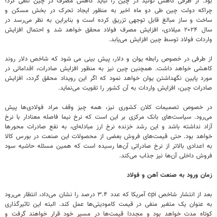
بود. از طرفی کاهش تولید در چین را نباید کاهش مصرف در چین تلقی کرد؛
چراکه دولت چین طی دو ماه اخیر به منظور ایجاد تحرک در بخش مسکن و
ساخت و ساز مبالغ قابل توجهی تزریق کرده است و بنابراین به نظر می‌رسد در
سال ۲۰۲۴ میلادی، افزایش مصرف فولاد محقق خواهد شد و احتمال افزایش
واردات فولاد توسط چین افزایش می‌یابد.
از طرفی در خصوص رابطه یوان و دلار، پیش بینی می شود که شاخص دلار روند
کاهشی خواهد داشت. همچنین چین نیز به منظور افزایش صادرات، اقداماتی در
مورد پایین نگهداشتن یوان خواهد نمود که اگر این رویداد محقق گردد، افزایش
صادرات چین، افزایش واردات به آن کشور را تقویت می‌نماید.
در خصوص تصمیمات کلان کشوری نیز، همه چیز وقف مراد فولادی‌ها پیش
می‌رود. سیاست‌های بانک مرکزی بر این است که نرخ نیما فاصله معنادار با نرخ
آزاد نداشته باشد و این رشد خزنده نرخ ارز مبادله‌ای، به نفع صادرات محورها
خواهد بود. حتی قیمت‌های فروش بعضی از محصولات این صنعت در بورس کالا
به اعدادی بالاتر از نرخ صادراتی آن‌ها رسیده است که همین مسئله حاشیه سود
فروش داخلی آن‌ها نیز جذاب می‌کند.
زمان ورود به صنعت آهن و فولاد
بعد از انتشار شاخص cpi آمریکا که عدد ۳.۴ درصد را نشان می‌داد، انتظار می‌رود
به عنوان یک متغیر منفی در قیمت کامودیتی‌ها عمل کند. البته این تاثیرگذاری
کوتاه مدت خواهد بود و مجددا قیمت‌ها در مسیر خود قرار خواهند گرفت و