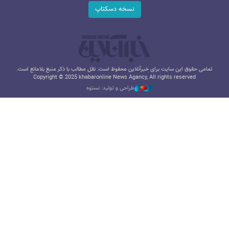
نسخه دسکتاپ
تمامی حقوق این سایت برای خبرآنلاین محفوظ است. نقل مطالب با ذکر منبع بلامانع است.
Copyright © 2025 khabaronline News Agancy, All rights reserved
طراحی و تولید: نستوه