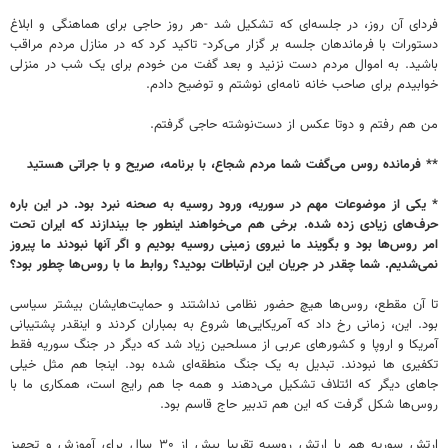
فردای آن روز، در جلسه‌ای که تشکیل شد -هر روز حاجی برای هماهنگی و ابلاغ
دستورات با فرماندهان جلسه بر گزار می‌کرد- تاکید کرد که در منازل مردم مراقب
باشید. به اموال مردم دست نزنید و بعد گفت من خودم برای یک شب در منزلی
خوابیدم برای صاحب خانه نامه‌ای نوشتم و توضیح دادم.
من هم رفتم و دوتا عکس از دست‌نوشته حاجی گرفتم.
** فرمانده روس می‌گفت شما مردم شجاع، با برنامه، صریح و با جراتی هستید
* یکی از موضوعات مهم در سوریه، ورود روسیه به صحنه نبرد بود. در این باره
حرف‌های زیادی زده شده. برخی هم می‌خواهند اینطور جا بیندازند که ایران تحت
امر روس‌ها بود و بگویند ما نیروی زمینی روسیه بودیم و اگر آنها نبودند ما پیروز
نمی‌شدیم. شما چقدر در جریان این ارتباطات بودید؟ روابط ما با روس‌ها چطور بود؟
تا آن مقطع، روس‌ها هیچ حضور نظامی نداشتند و حمایت‌هایشان بیشتر سیاسی
بود. این، زمانی رخ داد که آمریکایی‌ها شروع به بمباران کردند و اینقدر پشتیبانی
آمریکا و اروپا و کشورهای عربی از مسلحین زیاد شد که دیگر در جنگ سوریه فقط
تکفیری ها نبودند. تبدیل به یک جنگ منطقه‌ای شده بود. اینجا هم مثل خیلی
جاهای دیگر که ائتلاف تشکیل می‌دهند و همه جا هم رایج است، همکاری ما با
روس‌ها شکل گرفت که این هم تدبیر حاج قاسم بود.
ارتش سوریه هم با ارتش روسیه تقریبا بیش از ۳۰ سال برای آموزش و تجهیز