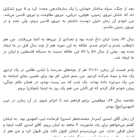
بعد از جنگ، سپاه ساختار خودش را یک سازماندهی مجدد کرد و ۵ نیرو تشکیل
داد که شامل نیروی زمینی، هوایی، دریایی، نیروی مقاومت و نیروی قدس می‌شد.
من خودم آن زمان خیلی دوست داشتم به نیروی قدس بروم، ولی نشد و در
نیروی زمینی ماندم.
سال ۶۴ بحث لبنان داغ شده بود و تعدادی از نیروها به آنجا می‌رفتند. من هم
داوطلب شدم و اعزام شدم. علاقه به این حوزه هم از چند سال قبل در ما ایجاد
شده بود. یعنی از سال ۵۸ یا ۵۹ این علاقه نسبت به مسئله فلسطین و لبنان در
ما ایجاد شد.
یادم هست آن زمان، ۲۰-۳۰ نفر از بچه‌های مدرسه با لباس نظامی در یک اردوی
یک ماه و نیمه شرکت کردیم. من سنم خیلی کم بود برای همین بجای اسلحه به
من یک سرنیزه داده بودند. یک شب که سر پست بودم، در همان عالم بچگی،
پیش خودم فکر کردم که ای کاش من هم یک روز به اینجا (جولان) بروم.
خلاصه سال ۶۴، موقعیتی برایم فراهم شد تا اعزام شوم. در آن زمان، در تیپ
المهدی(عج) بودم.
آن زمان آقای اسدی (سردار محمدجعفر اسدی) فرمانده تیپ المهدی بود. به ایشان
گفتم می‌خواهم برای یک ماموریت ۴ ماهه به لبنان بروم. آقای اسدی گفت اینجا و
لبنان فرقی ندارد. من می‌ترسیدم ایشان قبول نکند ولی قبول کرد و من هم از