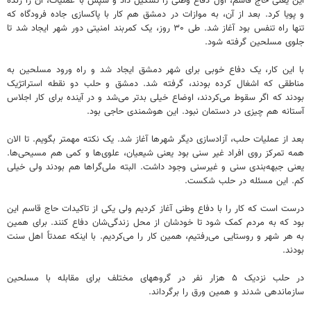
این یعنی حاج قاسم، اول دفاع وطنی را تشکیل داد و سپس با عملیات، آن را زنده
و پویا کرد. بعد از آن، به موازات در دمشق هم کار با پاکسازی جاده فرودگاه که
تنها راه تنفس بود آغاز شد. طی ۳۰ روز، یک کمربند امنیتی دور شهر ایجاد شد تا
جلوی مسلحین گرفته شود.
با این کار، یک دفاع خوبی برای شهر دمشق ایجاد شد و راه ورود مسلحین به
مناطقی که اشغال کرده بودند، گرفته شد. دمشق و حلب دو نقطه‌ استراتژیک
بودند که اگر سقوط می‌کردند، اوضاع خیلی بدتر می‌شد و در آینده برای کار اجلاس
آستانه هم چیزی در دستمان نبود. این هوشمندی حاجی بود.
بعد از عملیات حلب، آزادسازی دیگر شهرها آغاز شد. یک نکته مهمتر بگویم. تا الان
همه تمرکز روی افراد غیر سنی بود یعنی شیعیان، علوی‌ها و کمی هم مسیحی‌ها.
یعنی جبهه‌بندی سنی و غیرسنی وجود داشت. البته ملی‌گراها هم بودند ولی خیلی
کم. این مسئله در حلب شکست.
درست است که کار را با دفاع وطنی آغاز کردیم ولی یکی از تاکیدات حاج قاسم این
بود که به مردم کمک شود تا خودشان از محل زندگی‌شان دفاع کنند. برای همین
به هر شهر و روستایی می‌رفتیم، همین کار را می‌کردیم. با اینکه عمدتاً‌ اهل سنت
بودند.
در حلب نزدیک ۵ هزار نفر در گروههای مختلف برای مقابله با مسلحین
سازماندهی شدند و همین ورق را برگرداند.