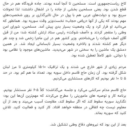
کاخ ریاست‌جمهوری است. مسلحین تا آنجا آمده بودند. جاده فرودگاه هم در حال
قطع شدن بود. یعنی مسلحین بخشی از جاده را در اشغال داشتند؛ لذا تحولات
سریع بود و دولت‌های عربی هم با پول در حال تاثیرگذاری بر روی شخصیت‌های
مهم بودند که یکی از آنها «ریاض حجاب» نخست‌وزیر وقت سوریه بود. همانطور که
می‌دانید او فرار کرد و یک وضعیت بسیار بدی پیش آمد. مسلحین، شورای امن
وطنی را منفجر کردند و «آصف شوکت» رئیس ستاد ارتش کشته شد؛ من از قبل
آقای آصف شوکت را می‌شناختم. وزیر کشور هم در این ماجرا زخمی شد و چند نفر
دیگر هم کشته شدند و بالاخره وضعیت بسیار نابسامانی ایجاد شد. در همین
دمشق یک ماشین را به سختی در شهر می‌دیدید. ماشین‌های موجود یا نظامی بود
یا دولتی. شهر کاملاً تعطیل شده بود.
مردم زیادی از شهر خارج می شدند و یک ترافیک ۱۰-۱۵ کیلومتری تا مرز لبنان
شکل گرفته بود. آن زمان حاج قاسم داخل سویه بود. تعداد ما هم کم بود. در حد
۵ تا ۱۰ نفر بودیم که کارهای مستشاری می‌کردیم.
حاج قاسم مدام سرکشی می‌کرد و جلسه‌ می‌گذاشت؛ کلاً ۵-۶ نفر مستشار بودیم.
برنامه کار و توصیه های ماموریتی را مطرح می‌کردند که مهم‌ترین آن‌ها این بود:
نگذارید سوریه سقوط کند که اگر سقوط کند، مقاومت آسیب می‌بیند و بعد از آن
معلوم نیست چه اتفاقی در منطقه خواهد افتاد. کار کنید و فعالیت کنید. تلاش
کنید که سوریه بماند.
بعد از این بود که نیروهای دفاع وطنی تشکیل شد.