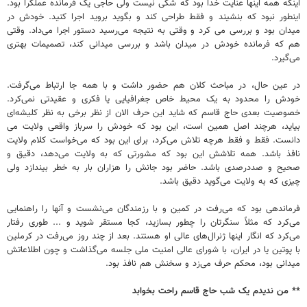
اینکه همه اینها عنایت خدا بود که شکی نیست ولی حاجی یک فرمانده عملگرا بود.
اینطور نبود که بنشیند و فقط طراحی کند و بگوید بروید اجرا کنید. خودش در
میدان بود و بررسی می کرد و وقتی به نتیجه می‌رسید دستور اجرا می‌داد. وقتی
هم که فرمانده خودش در میدان باشد و بررسی میدانی کند، تصمیمات بهتری
می‌گیرد.
در عین حال، در مباحث کلان هم حضور داشت و با همه جا ارتباط می‌گرفت.
خودش را محدود به یک محیط خاص جغرافیایی یا فکری و عقیدتی نمی‌کرد.
خصوصیت بعدی حاج قاسم که شاید این حرف الان از نظر برخی‌ به نظر کلیشه‌ای
بیاید، هرچند اصل همین است، این بود که خودش را سرباز واقعی ولایت می
دانست. فقط و فقط هرچه تلاش می‌کرد، برای این بود که می‌خواست کلام ولایت
نافذ باشد. همه تلاشش این بود که مشورتی که به ولایت می‌دهد، دقیق و
صحیح و صددرصدی باشد. حاضر بود جانش را هزاران بار به خطر بیندازد ولی
چیزی که به ولایت می‌گوید دقیق باشد.
فرماندهی بود که می‌رفت در کمین و با رزمندگان می‌نشست و آنها را راهنمایی
می‌کرد که مثلاً سنگرتان را چطور بسازید، کجا مستقر شوید و ... طوری رفتار
می‌کرد که انگار اینها ژنرال‌های عالی او هستند. بعد از چند روز می‌رفت در کرملین
با پوتین یا در ایران، با شورای عالی امنیت ملی جلسه می‌گذاشت و چون اطلاعاتش
میدانی بود، محکم حرف می‌زد و سخنش هم نافذ بود.
** من ندیدم یک شب حاج قاسم راحت بخوابد