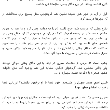
قابل اعتماد بودند، در این دفاع وطنی سازماندهی شدند.
قبل از آن، در شهر های شیعه نشین هم گروههایی مثل بسیج برای محافظت از
آن شهرها درست کرد.
دفاع وطنی که درست شد، حاج قاسم آن را به دولت وصل کرد و ما هم به عنوان
مشاور و مستشار در زمینه آموزش کمک می‌کردیم. مهمترین کارکرد دفاع وطنی در
آن مقطع این بود که جلوی سرعت بالای سقوط مناطق را گرفت. این ذکاوت
شخص حاج قاسم بود که وقتی دید باید از مردم هم برای مقابله با مسلحین
استفاده کند، دفاع وطنی را تشکیل داد و اداره کار را هم به خود ارتش سپرد و
اصرار داشت فرماندهی و مدیریت با خود آنها باشد.
جالب است که برخی از مقامات سوری‌ در ابتدا با این دفاع وطنی موافق نبودند
ولی وقتی تشکیل شد، گروههای دیگری مشابه این هم بوجود آمد مثل «قوات
صقور صحرا» یا «قوات عمید سهیل» و ….
خیلی اسم عمید سهیل را شنیدیم. خود شما با او برخورد داشتید؟ ارزیابی شما
راجع به ایشان چطور بود؟
سهیل حسن یک افسر نیروی هوایی بود که توانست داوطلبان زیادی را دور خودش
جمع کند. خودش هم آدم شجاعی بود و برای همین هم خیلی‌ها او را دوست
داشتند و جمعیت زیادی را جذب کرد.