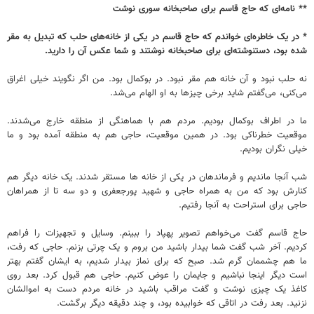
** نامه‌ای که حاج قاسم برای صاحبخانه سوری نوشت
* در یک خاطره‌ای خواندم که حاج قاسم در یکی از خانه‌های حلب که تبدیل به مقر
شده بود، دستنوشته‌ای برای صاحبخانه نوشتند و شما عکس آن را دارید.
نه حلب نبود و آن خانه هم مقر نبود. در بوکمال بود. من اگر نگویند خیلی اغراق
می‌کنی، می‌گفتم شاید برخی چیزها به او الهام می‌شد.
ما در اطراف بوکمال بودیم. مردم هم با هماهنگی از منطقه خارج می‌شدند.
موقعیت خطرناکی بود. در همین موقعیت، حاجی هم به منطقه آمده بود و ما
خیلی نگران بودیم.
شب آنجا ماندیم و فرماندهان در یکی از خانه ها مستقر شدند. یک خانه دیگر هم
کنارش بود که من به همراه حاجی و شهید پورجعفری و دو سه تا از همراهان
حاجی برای استراحت به آنجا رفتیم.
حاج قاسم گفت می‌خواهم تصویر پهپاد را ببینم. وسایل و تجهیزات را فراهم
کردیم. آخر شب گفت شما بیدار باشید من بروم و یک چرتی بزنم. حاجی که رفت،
ما هم چشممان گرم شد. صبح که برای نماز بیدار شدیم، به ایشان گفتم بهتر
است دیگر اینجا نباشیم و جایمان را عوض کنیم. حاجی هم قبول کرد. بعد روی
کاغذ یک چیزی نوشت و گفت مراقب باشید در خانه مردم دست به اموالشان
نزنید. بعد رفت در اتاقی که خوابیده بود، و چند دقیقه دیگر برگشت.