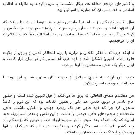
و کشورهای مرتجع منطقه هم بیکار ننشستند و شروع کردند به مقابله با انقلاب
اسلامی و خط مشی آن که مبارزه با اسرائیل بود.
سال ۶۱ بود که یگانی از سپاه به فرماندهی حاج احمد متوسلیان به لبنان رفت که
آن اتفاق‌ها افتاد و منجر شد به آن پیام حضرت امام(ره) که فرمودند «راه قدس از
کربلا می گذرد». این جمله یک جمله ساده نبود، یک استراتژی بود که الان تاثیرات
آن را می‌فهمیم.
تا اینکه حزب‌الله با تفکر انقلابی و مبارزه با رژیم اشغالگر قدس و پیروی از ولایت
فقیه (امام خمینی) تشکیل شد و خود حزب‌الله اساس کار در لبنان قرار گرفت و
ایران دیگر یک نقش مستشاری را ایفا می‌کرد.
نتیجه این فرایند به اخراج اسرائیل از جنوب لبنان منتهی شد و این روند تا
ماجراهای سوریه ادامه پیدا کرد.
من معتقدم همه‌ی اتفاقاتی که برای ما می‌افتد، از قبل تعیین شده است و حضور
حاج قاسم در نیروی قدس هم یکی از همین اتفاقات بود که این نیرو را کاملاً
متحول کرد چرا که خود حاجی هم یک روحیه جهادی و انقلابی داشت. حاجی
ملاحظات و برخوردهای خاص خودش را داشت و این تلاش و تفکر استراتژیک خود
او بود که یک ائتلاف چند ملیتی را در سوریه ایجاد کرد. و دیدیم که رزمندگانی از
چند کشور، آنجا کنار هم زندگی کردند و جنگیدند؛ در حالی که هر کدام از آنها
روحیات و فرهنگ خاص خودشان را داشتند.