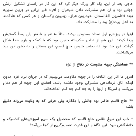
حاجی بعد از این، یک کار بزرگ دیگر کرد که این کار در راستای تشکیل ارتش
جهانی بود و آن هم مشارکت دادن شیعیان و افراد غیر ایرانی در جریان سوریه
بود؛ فاطمیون افغانستان، حیدریون عراق، زینبیون پاکستان و هر کسی که علاقمند
به اهل بیت(ع) بود را مشارکت داد.
اینها در روزهای اول تعداد معدودی بودند. مثلاً ۱۰ نفر یا ۵ نفر ولی بعداً ‌گسترش
پیدا کردند. این هم از تدابیر حکیمانه حاجی بود که با کمک و یاری خدا شکل
گرفت. این خدا بود که بخاطر خلوص حاج قاسم، این مسائل را به ذهن این مرد
می‌انداخت.
** هماهنگی جبهه مقاومت در دفاع از غزه
امروز ما آثار این ائتلاف را در جبهه مقاومت می‌بینیم که در جریان نبرد غزه، بدون
اینکه اتاق فرماندهی مشترکی وجود داشته باشد، اعضای این جبهه از هم دفاع
می‌کنند و آمریکا و اروپا را به چه کنم چه کنم انداخته‌اند.
** حاج قاسم حاضر بود جانش را بگذارد ولی حرفی که به ولایت می‌زند دقیق
باشد
* خب این نبوغ نظامی حاج قاسم که محصول یک سری آموزش‌های کلاسیک و
دانشگاهی نبود. این نگاه و این قدرت تصمیم‌گیری از کجا می‌آمد؟