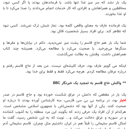
یک بار نشد که سر میز غذا تنها باشد. یا فرماندهان بودند یا اگر کسی نبود،
محافظین و همراهانش و افرادی که کار خدمات انجام می‌دادند را صدا می‌کرد تا با
او غذا بخورند.
یک فرمانده عارف به معنای واقعی کلمه بود. نماز شبش ترک نمی‌شد. کسی نبود
که تظاهر کند. برای افراد بسیار شخصیت قائل بود.
شما یک بار هم حاج قاسم را پشت میز نمی‌دیدید. دائم در بیابان‌ها و مقرها و
سنگرها می‌چرخید. یا صحبت می‌کرد یا مطالعه می‌کرد. همیشه چند کتاب
همراهش داشت. وقتش به بطالت نمی‌گذشت.
اینکه می گویم عارف بود، حرف کلیشه‌ای نیست. من بعد از حاج قاسم رفتم و
درباره عرفان مطالعه کردم. هرچه می‌کرد فقط و فقط برای خدا بود.
** واکنش حاج قاسم به تمجید یک خبرنگار BBC
یک بار در مقطعی که داعش در عراق شکست خورده بود و حاج قاسم در صدر
اخبار
بود، در برنامه بی بی سی فارسی، سه کارشناس آورده بودند تا درباره او
صحبت کنند. یکی از آنها بود که دشمنی‌اش با جمهوری اسلامی مشخص است.
هرکدام از آن افراد یک حرفی زدند که بگویند این مرد منطقه را به آشوب کشانده
و در سوریه و عراق دخالت می‌کند و... نوبت که به این شخص رسید، گفت ما
امثال قاسم سلیمانی را قبلاً هم در ایران داشتیم مثل چمران. قاسم سلیمانی آدم