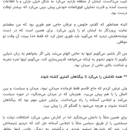
غیب می‌دانست. ایشان از منطقه بازدید می‌کرد به شکل خیلی جزئی و با اطلاعات
بدست آمده و قدرت تحلیلی فوق‌العاده خودش پیش بینی می‌کرد که بیشتر اوقات
درست بود.
البته همانطور که گفتم، خلوص و عرفان حاجی هم طوری بود که من مطمئنم
عنایت پروردگار به ایشان او را یاری می‌کرد. برای همین است که در دست
نوشته‌هایش دیدید که می‌گوید باید طوری عمل کرد که فقط خدا ببیند، آن وقت تو
موفقی.
من اگر باشم، می‌گویم اینها به حاجی الهام می‌شد ولی اگر بخواهم به زبان دنیایی
بگویم تا متهم نشوم به اینکه می‌خواهد قدیس‌سازی کند، می‌گویم اینها ثمره تجربه
و شناخت بالای حاجی از میدان بود.
** همه تلاشش را می‌کرد تا بیگناهان کمتری کشته شوند
ولی عرض کردم که حاج قاسم فقط فرمانده میدانی نبود، میدان و سیاست و بین‌
الملل را با هم پیش می‌برد. همزمان که در میدان می‌جنگید، در حوزه سیاست
می‌آمد و اجلاس آستانه را راه می‌انداخت. برایش خیلی مهم بود که بیگناهان
کشته نشوند و هرچه می‌شود با گفتگو کار را پیش ببرد.
برای همین مثلاً ‌با داعش می‌جنگید اما در کنارش سعی می‌کرد اختلافات دولت با
مسلحین را از طریق سیاسی مثلاً با اجلاس آستانه حل کند که دیدیم نتیجه‌اش
این شد که خیلی‌ها تسلیم شدند و برگشتند به زندگی عادی. اینها بخاطر