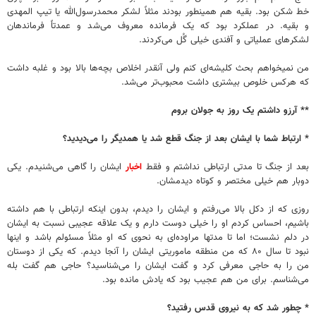
خط شکن بود. بقیه هم همینطور بودند مثلاً ‌لشکر محمدرسول‌الله یا تیپ المهدی
و بقیه. در عملکرد بود که یک فرمانده معروف می‌شد و عمدتاً فرماندهان
لشکرهای عملیاتی و آفندی خیلی گُل می‌کردند.
من نمیخواهم بحث کلیشه‌ای کنم ولی آنقدر اخلاص بچه‌ها بالا بود و غلبه داشت
که هرکس خلوص بیشتری داشت محبوب‌تر می‌شد.
** آرزو داشتم یک روز به جولان بروم
* ارتباط شما با ایشان بعد از جنگ قطع شد یا همدیگر را می‌دیدید؟
بعد از جنگ تا مدتی ارتباطی نداشتم و فقط
اخبار
ایشان را گاهی می‌شنیدم. یکی
دوبار هم خیلی مختصر و کوتاه دیدمشان.
روزی که از دکل بالا می‌رفتم و ایشان را دیدم، بدون اینکه ارتباطی با هم داشته
باشیم، احساس کردم او را خیلی دوست دارم و یک علاقه عجیبی نسبت به ایشان
در دلم نشست؛ اما تا مدتها مراوده‌ای به نحوی که او مثلاً مسئولم باشد و اینها
نبود تا سال ۸۰ که من منطقه ماموریتی ایشان را آنجا دیدم. که یکی از دوستان
من را به حاجی معرفی کرد و گفت ایشان را می‌شناسید؟ حاجی هم گفت بله
می‌شناسم. برای من هم عجیب بود که یادش مانده بود.
* چطور شد که به نیروی قدس رفتید؟