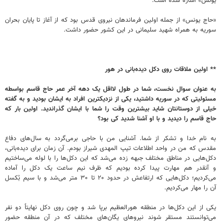
یونس» اشاره شده است.
«حاج یونس» از جمله اولین فرماندهان نیروی قدس بود که از آغاز تا پایان بحران
سوریه به همراه شهید سلیمانی در این کشور حضور داشت.
** اولین ملاقات روی دکل دیده‌بانی در هور
به عنوان سوال نخست، شما در طول لااقل یک دهه آخر عمر حاج قاسم بواسطه
مسئولیتی که در سوریه داشتید، یکی از نزدیکترین افراد به ایشان بودید و به گفته
خیلی از دوستانتان شاید بیشترین وقت را شما با ایشان گذراندید. اولین بار که
حاج قاسم را دیدید و با او آشنا شدید کی بود؟
به نام خدا و تشکر از شما. آشنایی من با حاجی برمی‌گردد به سال‌های دفاع
مقدس که من در واحد اطلاعات تیپ المهدی شیراز بودم. آن زمان برای دیده‌بانی،
دکل‌هایی در مناطق مختلف جبهه زده می‌شد که این دکل‌ها را با لوله می‌ساختیم
و آنقدر هم مهارت پیدا کرده بودیم که ظرف نیم ساعت یک دکل را آماده
می‌کردیم؛ دکل‌هایی که ارتفاعش در حدود ۲۰ تا ۳۰ متر می‌شد و با سیم بُکسل
آن را مهار می‌کردیم.
یکی از این دکل‌ها در منطقه هورالعظیم برپا شد و چون روی دکل نهایتاً دو نفر
می‌توانستند مستقر شوند نیروهای یگان‌های مختلف که در آن منطقه حضور