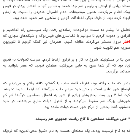
در عرض ۶ ماه تا یک سال بین ۲۵۰ تا ۴۰۰ گروه اعلام حرکت مسلحانه کردند و
تعداد زیادی از ارتش و پلیس هم جدا شدند و تمامی آنها با انتشار ویدئو در فیس
بوک اعلام می‌کردند. همین موضوعات، عدم اطمینان شدیدی را نسبت به ارتش
ایجاد کرده بود. از طرف دیگر، اختلافات قومی و مذهبی هم شدید شده بود.
تعامل ما بیشتر به سمت موضوعات رسانه‌ای رفت. یک سیستمی راه انداختیم و
افرادی را دعوت کردیم تا بتوانیم با فضاسازی‌های فیس‌بوک و شبکه‌های مجازی که
اخبار
دروغ منتشر می‌کردند مقابله کنیم. همزمان نیز کمک کردیم تا تلویزیون
سوریه هم تقویت شود.
من بنا بر مسئولیتم شروع به کار و بر قراری ارتباط کردم. سرعت تحولات به قدری
زیاد بود که اگر شما صبح به جایی می‌رفتید، مطمئن نبودید که عصر بتوانید به
همانجا برگردید.
یکبار که حلب رفته بود، اطراف قلعه حلب را گشتم، کافه رفتم و می‌دیدم که
اوضاع شهر عادی است و حتی خود مردم حلب می‌گفتند که اینجا سقوط نخواهد
کرد. اما ۲ روز بعد، بخش‌های زیادی از شهر به اشغال مسلحین درآمد! کم کم
شهرهای بزرگ هم سقوط می‌کردند و از کنترل دولت خارج می‌شدند. در خود
دمشق، فقط بخشی از مرکز شهر دست دولت مانده بود.
* حتی می‌گفتند مسلحین تا کاخ ریاست جمهوری هم رسیدند.
نه به کاخ نرسیده بودند. یک محله‌ای هست به نام «شیخ محی‌الدین» که نزدیک