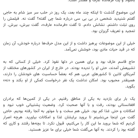
باسواد و یک فرمانده عارف و مقتدر است.
این موضوع گذشت تا اینکه چند ماه بعد، یک روز در حلب سر میز شام به حاجی
گفتم شنیدید شخصی در بی بی سی درباره شما چی گفته؟ گفت نه. فیلمش را
روی تبلت داشتم. نشانش دادم. تا گفت «فرمانده عارف»، گفت ببرش، ببرش. از
تمجید و تعریف گریزان بود.
خیلی از این موضوعات پرهیز داشت و از این مدل حرف‌ها درباره خودش، آن زمان
که در قید حیات مادی بود، خوشش نمی‌آمد.
حاج قاسم عارف بود و برای همین در دلها نفوذ کرد. خیلی از کسانی که به
تشییعش آمدند، حتی او را ندیده بودند. در خارج از ایران در کشورهای مختلف از
آمریکای لاتین تا کشورهای عربی هم که بعضاً حساسیت های خودشان را دارند،
همینقدر محبوب بود. امکان نداشت یک نفر درخواست کمکی از او بکند و «نه»
بگوید.
یک بار برای بازدید به یکی از مناطق رفتیم. در یکی از کمین‌ها که برادران
افغانستانی بودند، رفت و با آنها صحبت کرد. وضعیت پشتیبانی خوب نبود و
امکانات و حتی غذا کم بود. خیلی هم سخت و با موتور به آنجا رفته بودیم. حاجی
گفت من اینجا می‌نشینم تا بروید برایشان غذا و امکانات بیاورید. هرچه اصرار
کردیم که شما بروید ما این کار را می‌کنیم، قبول نکرد. تا بچه‌ها رفتند و کاری که
گفته بود را کردند. به آنها می‌گفت شما خیلی برای ما عزیز هستید.