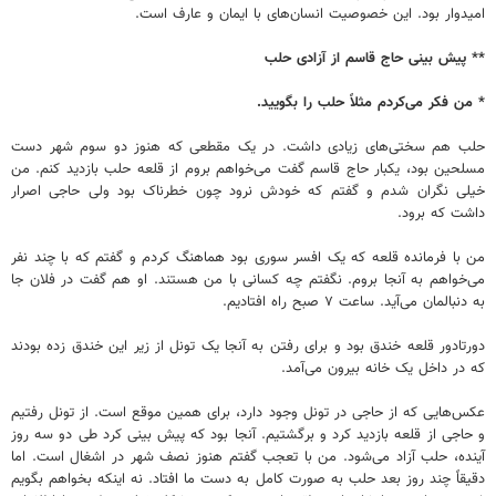
امیدوار بود. این خصوصیت انسان‌های با ایمان و عارف است.
** پیش بینی حاج قاسم از آزادی حلب
* من فکر می‌کردم مثلاً ‌حلب را بگویید.
حلب هم سختی‌های زیادی داشت. در یک مقطعی که هنوز دو سوم شهر دست
مسلحین بود، یکبار حاج قاسم گفت می‌خواهم بروم از قلعه حلب بازدید کنم. من
خیلی نگران شدم و گفتم که خودش نرود چون خطرناک بود ولی حاجی اصرار
داشت که برود.
من با فرمانده قلعه که یک افسر سوری بود هماهنگ کردم و گفتم که با چند نفر
می‌خواهم به آنجا بروم. نگفتم چه کسانی با من هستند. او هم گفت در فلان جا
به دنبالمان می‌آید. ساعت ۷ صبح راه افتادیم.
دورتادور قلعه خندق بود و برای رفتن به آنجا یک تونل از زیر این خندق زده بودند
که در داخل یک خانه بیرون می‌آمد.
عکس‌هایی که از حاجی در تونل وجود دارد، برای همین موقع است. از تونل رفتیم
و حاجی از قلعه بازدید کرد و برگشتیم. آنجا بود که پیش بینی کرد طی دو سه روز
آینده، حلب آزاد می‌شود. من با تعجب گفتم هنوز نصف شهر در اشغال است. اما
دقیقاً چند روز بعد حلب به صورت کامل به دست ما افتاد. نه اینکه بخواهم بگویم