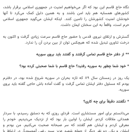
نگاه حاج قاسم این بود که اگر می‌خواهیم امنیت در جمهوری اسلامی برقرار باشد،
کشورهای همسایه هم باید امن باشند و به همین دلیل کمک می‌کرد تا آنها
خودشان امنیت کشورشان را تامین کنند. اینکه ایشان می‌گوید جمهوری اسلامی
حرم است، واقعاً به این سخنان ایمان داشت.
گسترش و ارتقای نیروی قدس با حضور حاج قاسم سرعت زیادی گرفت و اکنون به
درخت تناوری تبدیل شده که هیچکس توان از بین بردن آن را ندارد.
** از دفتر حاج قاسم تماس گرفتند و گفتند باید بروی سوریه
* خود شما چطور به سوریه رفتید؟ حاج قاسم با شما صحبتی کرده بود؟
یک روز در زمستان سال ۸۹ که تازه بحران در سوریه شروع شده بود، در دفترم
بودم که مسئول دفتر ایشان تماس گرفت و گفت آماده باش حاجی گفته باید بروی
سوریه.
* نگفتند دقیقاً برای چه کاری؟
می‌دانستم برای امور مستشاری است. فردای روزی که به دمشق رسیدم، با سردار
همدانی ملاقات کردم. ایشان را اولین بار بود که از نزدیک می‌دیدیم. خودم را
معرفی کردم و ایشان هم گفتند که سر صبحانه صحبت می‌کنیم. من بودم و
ایشان و یکی دو نفر دیگر از جمله شهید عزیز سید رضی [موسوی]. در ارتباط با