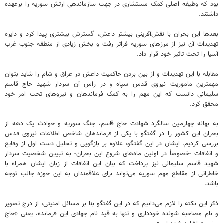
بود که وظیفه اصلی کمک مستشاری در جهت سازماندهی ارتش سوریه را برعهده
داشتند.
بعدها این بحران با نقش‌آفرینی بیشتر داعش، گسترش بیشتری پیدا کرد و دایره
تهدیدات آن نیز از مرزهای سوریه فراتر رفت و بخش زیادی از منطقه جنوب غرب
آسیا را تحت تاثیر خود قرار داد.
مقابله با این تهدیدات و از بین بردن حاکمیت داعش در عراق و شام را شاید بتوان
مهمترین ماموریت نیروی قدس سپاه و در راس آن سردار شهید حاج قاسم
سلیمانی دانست که این مهم را به کمک فرماندهان و نیروهای تحت امر خود
محقق کرد.
به بهانه چهارمین سالگرد شهادت حاج قاسم، جنگ سوریه و حوادث یک دهه از
بحران این کشور را در گفتگو با یکی از فرماندهان شاخص اطلاعات نیروی قدس
بررسی کردیم. ایشان در این گفتگو، علاوه بر بازگویی و تحلیل دست اول از وقایع
و اتفاقات -خصوصاً در اولین ماه‌های شروع این بحران- به تبیین شخصیت سردار
شهید قاسم سلیمانی نیز پرداخت که بیان این اتفاقات از زبان ایشان همراه با
خاطراتی از مقاطع مهم سوریه می‌تواند برای علاقمندان به این حوزه جالب توجه
باشد.
ذکر این نکته را لازم می‌دانیم که در این گفتگو بنا بر مسائل امنیتی، از درج تصویر
و نام مصاحبه شونده خودداری و تنها به قید نام جهادی این فرمانده، یعنی «حاج