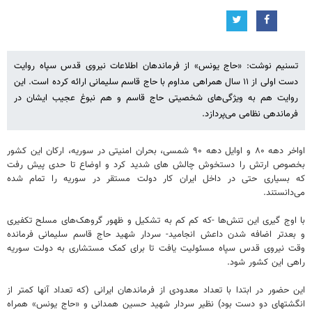
تسنیم نوشت: «حاج یونس» از فرماندهان اطلاعات نیروی قدس سپاه روایت
دست اولی از ۱۱ سال همراهی مداوم با حاج قاسم سلیمانی ارائه کرده است. این
روایت هم به ویژگی‌های شخصیتی حاج قاسم و هم نبوغ عجیب ایشان در
فرماندهی نظامی‌ می‌پردازد.
اواخر دهه ۸۰ و اوایل دهه ۹۰ شمسی، بحران امنیتی در سوریه، ارکان این کشور
بخصوص ارتش را دستخوش چالش های شدید کرد و اوضاع تا حدی پیش رفت
که بسیاری حتی در داخل ایران کار دولت مستقر در سوریه را تمام شده
می‌دانستند.
با اوج گیری این تنش‌ها -که کم کم به تشکیل و ظهور گروهک‌های مسلح تکفیری
و بعدتر اضافه شدن داعش انجامید- سردار شهید حاج قاسم سلیمانی فرمانده
وقت نیروی قدس سپاه مسئولیت یافت تا برای کمک مستشاری به دولت سوریه
راهی این کشور شود.
این حضور در ابتدا با تعداد معدودی از فرماندهان ایرانی (که تعداد آنها کمتر از
انگشتهای دو دست بود) نظیر سردار شهید حسین همدانی و «حاج یونس» همراه