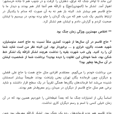
این ماند تا اواخر جنگ که عراق، دهلران را گرفت و در جنوب هم تا جاده خرمشهر-
اهواز آمد. لشکر ما (المهدی(عج)) و ثارالله هم آنجا کنار هم بودند و دیدار ما با
حاج قاسم هم بیشتر شد. البته باز هم نه به آن صورت که مدام با یکدیگر در
ارتباط باشیم. یک شب هم که من یک گردان را جلو برده بودم، در بیسیم با ایشان
صحبت کردم و گزارش دادم و ایشان هم تشکر کرد.
** اخلاص مهمترین ویژگی زمان جنگ بود
* حاج قاسم در آن سال‌ها از شهرت کمتری مثلاً نسبت به حاج احمد متوسلیان،
شهید همت، باکری، خرازی و ... برخوردار بود. این البته نظر من است شاید شما
آن را رد کنید. ولی خب شهرت بقیه را نداشت هرچند لشکر ثارالله یک لشکر خط
شکن بود، شما خودتان این تفاوت را دیده بودید؟ برداشت شما از شخصیت ایشان
در آن سال‌ها چطور بود؟
من برداشت خودم را می‌گویم. معتقدم افرادی مثل حاج همت یا حاج علی فضلی
و دیگران چون فرمانده یگان تهران یعنی پایتخت بودند طبیعتاً‌ بیشتر اسمشان
شنیده می‌شد اما فرماندهان یگان‌ها همگی تقریباً‌ در یک سطح قرار داشتند و شاید
برخی هم مثل حاج قاسم از دیگران در میدان رزم معروف‌تر هم بودند.
اساساً یکی از امتیازات جنگ ما که بعداً‌ غبطه‌اش را خوردیم همین بود که در آن
زمان خیلی کسی با اسم و رسم دیگران کاری نداشت.
حاج قاسم هم جزو فرماندهان رده یک جنگ بود. لشکر ثارالله معروف بود چون