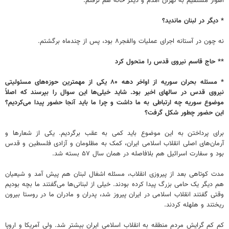
اهواز مستقیم به تهران آمدم و دیگر خانه هم نرفتم.
* دیگر در لبنان ماندید؟
نه چون در آستانه اجرای عملیات والفجر۸ بود، پس از چندماه برگشتم.
** حاج قاسم نیروی قدس را متحول کرد
* مسئله بحران سوریه از اواخر دهه ۸۰ یکی از مهمترین حوزه‌های مسئولیتی
نیروی قدس در سالهای اخیر بود. شاید خیلی‌ها این سوال را بپرسند که اصلاً‌
موضوع سوریه چه ارتباطی به ما داشت و چرا ما باید آنجا حضور پیدا می‌کردیم؟
این حضور چطور شکل گرفت؟
برای پرداختن به این موضوع باید کمی به عقب‌ برگردیم. یکی از شعارها و
آرمان‌های اصلی انقلاب اسلامی ایران، کمک به مظلومان و آزادی فلسطین و قدس
بود و سفارت اسرائیل هم بلافاصله در همان سال ۵۷ بسته شد.
مدت کوتاهی بعد از پیروزی انقلاب، مسئله اشغال لبنان هم پیش آمد و شیعیان
هم دیگر یک حامی بزرگ پیدا کرده بودند. خیلی از لبنانی‌ها می‌گفتند ما بچه بودیم
وقتی گفتند انقلاب اسلامی در ایران پیروز شد، پدران و مادران ما در روستا بیرون
ریختند و هلهله کردند.
کم کم گرایش مردم منطقه به انقلاب اسلامی ایران بیشتر شد. ولی آمریکا و اروپا