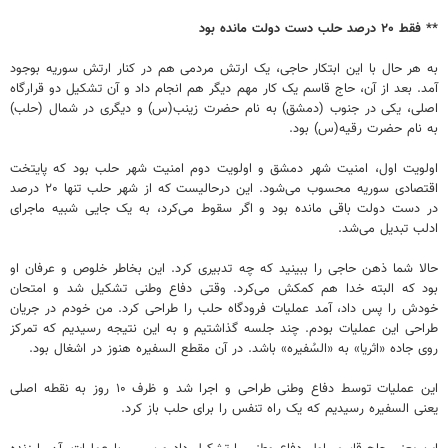
** فقط ۲۰ درصد حلب دست دولت مانده بود
به هر حال با این ابتکار حاجی، یک ارتش مردمی هم در کنار ارتش سوریه بوجود
آمد. بعد از آن، حاج قاسم یک کار مهم دیگر هم انجام داد و آن تشکیل دو قرارگاه
اصلی، یکی در جنوب (دمشق) به نام حضرت زینب(س) و دیگری در شمال (حلب)
به نام حضرت رقیه(س) بود.
اولویت اول، امنیت شهر دمشق و اولویت دوم امنیت شهر حلب بود که پایتخت
اقتصادی سوریه محسوب می‌شود. این درحالیست که از شهر حلب تنها ۲۰ درصد
در دست دولت باقی مانده بود و اگر سقوط می‌کرد، به یک جایی شبیه ماجرای
ادلب تبدیل می‌شد.
حالا شما ذهن حاجی را ببینید که چه تدبیری کرد. این بخاطر خلوص و عرفان او
بود که البته خدا هم کمکش می‌کرد. وقتی دفاع وطنی تشکیل شد و امتحان
خودش را پس داد، آمد عملیات فرودگاه حلب را طراحی کرد. من خودم در جریان
طراحی این عملیات بودم. چند جلسه گذاشتیم و به این نتیجه رسیدیم که تمرکز
روی جاده «اثریا» به «السُفیره» باشد. در آن مقطع السفیره هنوز در اشغال بود.
این عملیات توسط دفاع وطنی طراحی و اجرا شد و ظرف ۱۰ روز به نقطه اصلی
یعنی السفیره رسیدیم که یک راه تنفس را برای حلب باز کرد.