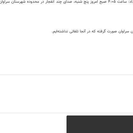
علیرضا مرحمتی معاون امنیتی-انتظامی استاندار سیستان و بلوچستان توضیح داد: ساعت ۴:۰۵ صبح امروز پنج شن
 سراوان صورت گرفته که در آنجا تلفاتی نداشته‌ایم.