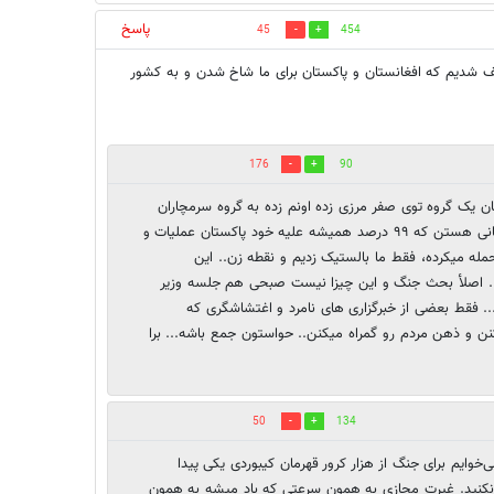
پاسخ
45
454
 شدیم که افغانستان و پاکستان برای ما شاخ شدن و به کشور
176
90
 یک گروه توی صفر مرزی زده اونم زده به گروه سرمچاران
موشک هم نبوده توپ زده سرمچاران خود تروریست های پاکستانی هستن که ۹۹ درصد همیشه علیه خود پاکستان عملیات و
مله میکرده، فقط ما بالستیک زدیم و نقطه زن.. این
زن.. اصلأ بحث جنگ و این چیزا نیست صبحی هم جلسه وزیر
... فقط بعضی از خبرگزاری های نامرد و اغتشاشگری که
ن و ذهن مردم رو گمراه میکنن.. حواستون جمع باشه... برا
50
134
خوایم برای جنگ از هزار کرور قهرمان کیبوردی یکی پیدا
لت نکنید. غیرت مجازی به همون سرعتی که باد میشه به همون