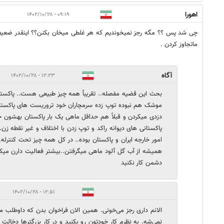
اهورا
۰۹:۱۹ - ۱۴۰۲/۱۰/۲۸
چی شد پس ؟؟ مگه رجز نمیخوندیم که هر غلطی میخان بکنن؟؟ اینقدر ضعیف
ماتجاوز کردن .
آگاه
۱۲:۲۳ - ۱۴۰۲/۱۰/۲۸
بحث این قضیه مفصله.. تقریباً همه چیز طبیعی هست.. پاکستان
دزدی میکردن و قبلاً هم حداقل ماهی یک بار پاکستان بهشون ح
پاکستانی های دیوانه راکد و توپ زدن با اختلاف و غیر نقطه 
امور خارجه ایران و پاکستان بوده.. در کل همه چیز تحت کنترله
همیشه از آب گل آلود ماهی میگرفتن..بیشتر فعالیت دارن میکن
دشمن کار نکنید
۱۲:۵۱ - ۱۴۰۲/۱۰/۲۸
الانم داری رجز می‌خونی. همین الان فراخوان بدن که داوطلب می‌
نمی‌شه. به نظرم کار خودتون رو بکنید و در کار بزرگترها دخا