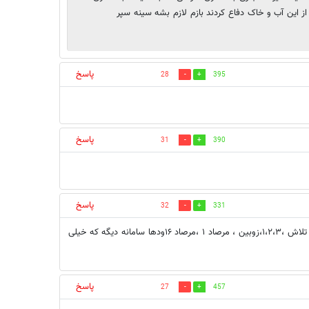
این آب و خاک دفاع کردند بازم لازم بشه سینه سپر
پاسخ
28
395
پاسخ
31
390
پاسخ
32
331
پس سامانه های پدافندی اس ۳۰۰،باور۳۷۳،سوم خرداد ،۱۵ خرداد ، تور ام ۱، تلاش ،۱،۲،۳،زوبین ، مرصاد ۱ ،مرصاد ۱۶ودها سامانه دیگه که خیلی
پاسخ
27
457