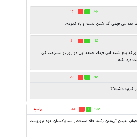
19
244
سرت بعد می فهمی گم شدن دست و پاه کدومه.
8
183
روز که پنج شنبه اس فردام جمعه این دو روز رو استراحت کن
ت درد نکنه
20
269
 کاربرد داشت؟؟
پاسخ
33
232
ه جواب ندیدن آبروتون رفته. حالا مشخص شد پاکستان خود تروریست