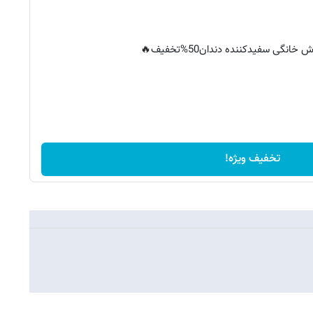
خانگی سفیدکننده دندان50%تخفیف🔥
تخفیف ویژه!