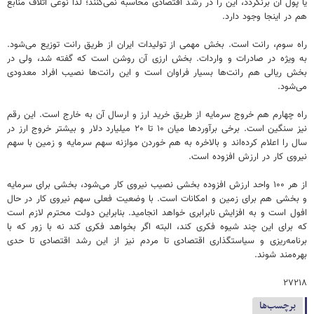
یا پول آن برنگردد، این را در رشد اقتصادی محاسبه نمی‌کنند؛ لذا نوعی اتلاف منابع
هم در اینجا وجود دارد.
راه سوم، رانت است. بخش مهمی از تولیدات ایران از طریق رانت توزیع می‌شود.
به ویژه در صادرات و واردات. بخش ارزی آن روشن است که گفته شد، ولی در
بخش ریالی هم رانت‌ها بسیار فراوان است و این رانت‌ها نصیب افراد معدودی
می‌شود.
راه چهارم هم خروج سرمایه از طریق خرید ارز و ارسال آن به خارج است. این رقم
نیز سنگین است. برخی برآوردها میان ۱۰ تا ۲۰ میلیارد دلار و بیشتر خروج ارز در
سال را اعلام کرده‌اند و بالاخره به هم خوردن موازنه سهم سرمایه و زمین با سهم
نیروی کار در ارزش افزوده است.
از هر ۱۰۰ واحد ارزش افزوده بخشی نصیب نیروی کار می‌شود، بخشی برای سرمایه
و بخشی هم برای زمین و امکانات است. با وضعیت فعلی سهم نیروی کار در حال
افول است و به افزایش نابرابری خواهد انجامید. بنابراین دولت محترم لازم است
که برای این چند شیوه فکری کند، البته اگر بخواهد فکری کند نه با زور که با
برنامه‌ریزی و سیاستگذاری اقتصادی تا مردم نیز از این رشد اقتصادی تا حدی
بهره‌مند شوند.
۲۷۲۱۸
برچسب‌ها