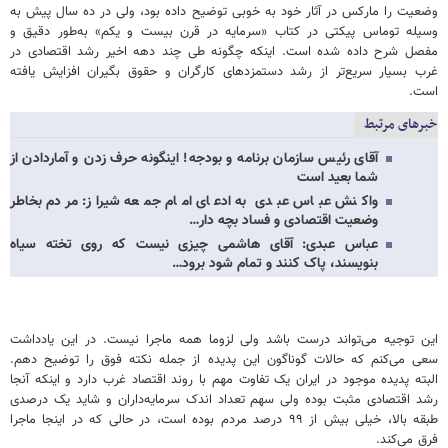
وضعیت را مارکس در آثار خود به خوبی توضیح داده بود، ولی در ده سال پیش به
وسیله توماس پیکتی در کتاب «سرمایه در قرن بیست و یکم» به‌طور دقیق و
مفصل شرح داده شده است. اینکه چگونه طی چند دهه اخیر رشد اقتصادی در
غرب بسیار سریع‌تر از رشد دستمزدهای کارگران و حقوق‌ بگیران افزایش یافته
است.
خبرهای مرتبط
آقای رئیس سازمان برنامه و بودجه! اینگونه حرف زدن و آماردادن از
شما بعید است
واکنش عباس عبدی به ادعای امام جمعه شیراز: مردم بخاطر
وضعیت اقتصادی و فساد بچه دار…
عباس عبدی: آقای هاشمی چیزی نیست که روی تخته سیاه
بنویسند، پاک کنند و تمام شود برود…
این توجیه می‌تواند درست باشد ولی لزوما همه ماجرا نیست. در این یادداشت
سعی می‌کنم که حالات گوناگون این پدیده از جمله نکته فوق را توضیح دهم.
البته پدیده موجود در ایران یک تفاوت مهم با روند اقتصاد غرب دارد و اینکه آنجا
رشد اقتصادی مثبت بوده ولی سهم تعداد اندک سرمایه‌داران و شاید یک درصدی
طبقه بالا، خیلی بیش از ۹۹ درصد مردم بوده است، در حالی که در اینجا ماجرا
فرق می‌کند.