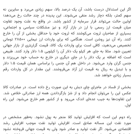
اگر این استدلال درست باشد، آن یک درصد بالا، سهم زیادی می‌برد و سایرین نه
سهم کمتر، بلکه دچار رشد منفی می‌شوند. این پدیده در چند حالت رخ می‌دهد؛
اولین حالت می‌تواند فرار سرمایه از کشور باشد. در واقع به علت وجود تفاوت
میان قیمت ارز رسمی با ارز در بازار آزاد و نیز مشکلات سیاسی و اجتماعی،
بسیاری از صاحبان ثروت می‌کوشند که ثروت خود یا حداقل بخشی از آن را خارج
کنند. راه آن نیز روشن است. هنگامی که برای واردات ارز نیمایی ۲۸۵۰۰ تومانی
تخصیص می‌دهید، کافی است برای واردات یک کالا، قیمت گران‌تری از بازار جهانی
تعیین شود. مثلا به جای هر کیلو یک دلار آن را کیلویی ۱.۵ دلار وارد کنند. طبیعی
است که اضافه بر یک دلار را در جای دیگری در خارج به حساب خود می‌ریزند و
جنس گران وارد می‌شود. در داخل هم آن جنس را براساس همان قیمت ۱.۵ دلار
و با تبدیل به ریال به قیمت ارز آزاد می‌فروشند. این مقدار در کل واردات رقم
بسیار زیادی خواهد شد.
بخشی از فساد در ماجرای چای دبش به این صورت رخ داده است. در صادرات کالا
عکس این را می‌توان انجام داد و از شرّ بازگرداندن همه ارز صادراتی خلاص شد.
این تفاوت‌ها به جیب عده‌ای اندک می‌رود و از کشور هم خارج می‌شود. این راه
اول.
راه دوم این است که افزایش تولید کلا منجر به پول نشود. به‌طور مشخص در
مورد نفت این مساله صادق است. افزایش تولید نفت موجب افزایش رشد
اقتصادی می‌شود. اگر نفت تولید و صادر شود ولی به قیمت جهانی فروخته نشود