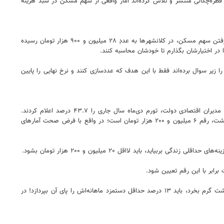
طره‌چکانی منتشر و تلاش کرده‌اند آمار واقعی از سهم مسکن در سبد هزینه
امروز نرخ سبد معیشت حداقلی خانوارهای کارگری در تهران و شهرستان‌ها چقدر است؛ توفیقی در پاسخ به این سوال گفت: سبد معیشت در حال حاضر با در نظر گرفتن سهم مسکن، در کلانشهرها به عددِ ۲۸ میلیون و ۹۰۰ هزار تومان رسیده
ر سوال برده‌اند فقط با این هدف که عددسازی کنند و نرخ نهایی را پایین
او ادامه داد: با وجود همه‌ی اینها، سال گذشته در کمیته دستمزد، نرخ سبد معیشت به صورت غیرواقعی، حدود ۱۴ میلیون تومان محاسبه شد. در روزهای اخیر، مدیران اقتصادی دولت، تورم دی‌ماه سال جاری را ۴۳.۷ درصد اعلام کردند.
بنابراین اگر این تورم ۴۳.۷ درصدی را که چندان واقعی هم نیست، روی سبد معیشت سال قبل اعمال کنیم به این نتیجه می‌رسیم که اثر ریالی تورم بر سبد معیشت، رقم ۶ میلیون و ۲۰۰ هزار تومان است؛ در واقع با فرض صحت آمارهای
این فعال کارگری با بیان اینکه «امروز قیمت هر کیلو گوشت گرم در بازار، ۱۳ درصد حداقل دستمزد یک کارگر است» افزود: یک کارگر اگر بخواهد فقط یک کیلو گوشت گرم بخرد، باید ۱۳ درصد حداقل دستمزد ماهانه‌اش را پای آن بپردازد! در