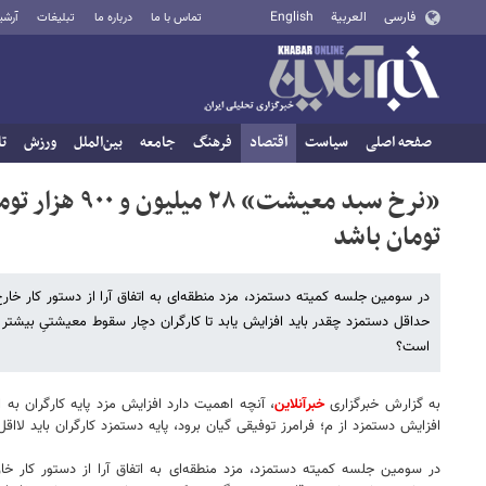
فارسی
العربية
English
تماس با ما
درباره ما
تبلیغات
آرشی
صفحه اصلی
سیاست
اقتصاد
فرهنگ
جامعه
بین‌الملل
ورزش
تا
تومان باشد
در سومین جلسه کمیته دستمزد، مزد منطقه‌ای به اتفاق آرا از دستور کار خار
حداقل دستمزد چقدر باید افزایش یابد تا کارگران دچار سقوط معیشتیِ بیشت
است؟
به گزارش خبرگزاری
خبرآنلاین
، آنچه اهمیت دارد افزایش مزد پایه کارگران به ا
افزایش دستمزد از م؛ فرامرز توفیقی گیان برود، پایه دستمزد کارگران باید لااقل به ۲۰ میلیون و ۲۰۰ هزار تومان
در سومین جلسه کمیته دستمزد، مزد منطقه‌ای به اتفاق آرا از دستور کار خا