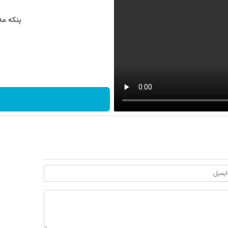
پنکه م