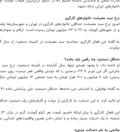
مدرک متقن و مستدلی داشته باشیم که در کشور ارزان‌ترین قیمت گوشت چقدر 
خانوارهای ایرانی ارائه نشود.
نرخ سبد معیشت خانوارهای کارگری
و در شهرهای کوچک به ۲۲ تا ۲۳ میلیون تومان رسیده است. ارقام و نمودارها و فرمول‌ها همه موجود است؛ هر فرد یا نهادی بخواهد، می‌توانم داده‌ها و اطلاعات را در اختیارشان بگذارم تا خودشان محاسبه کنند.
به گفته این فعال کارگری، محاسبه سبد معیشت در کمیته دستمزد، از سال گذ
بیاورند.
حداقل دستمزد چه رقمی باید باشد؟
رسمی، باید ۶ میلیون و ۲۰۰ هزار تومان به سبد تصنعی ۱۴ میلیون تومانیِ سال گذشته اضافه کنیم که حاصل آن می‌شود ۲۰ میلیون و ۲۰۰ هزار تومان.
به گفته توفیقی، با احتساب این داده‌ها، حداقل دستمزد ملی براساس ماده ۴۱ قانون کار که به صراحت اعلام کرده حداقل دستمزد باید به گونه‌ای باشد که از پس هزینه‌های حداقلی زندگی بربیاید، باید لااقل ۲۰ میلیون و ۲۰۰ هزار تومان بشود.
او تاکید کرد: با این حساب، ما کارگران از دولت و کارفرمایان یک دستمزدِ حداقل ۲۰ میلیون و ۲۰۰ هزار تومانی طلبکاریم و باید حداقل دستمزد ۱۴۰۳ در کمترین حالت برابر با این رقم تعیین
نتیجه، با یک ادبیات بسیار ساده و با نشان دادن همین واقعیت‌های ابتدایی می‌شود ثابت کرد که افزایش
چالشی به نامِ «عدالت مزدی»