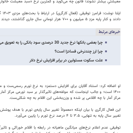
معیشتیِ بیشتر نشوند؛ قانون چه می‌گوید و کمترین نرخ «سبد معیشت خانوا
ایل
دادند و کنار پایه مزدِ ۵ میلیون و ۷۰۰ هزار تومانیِ سال جاری گذاشتند، دیدند اصلاً امکان اجرای مزد منطقه‌ای نیست؛ در واقع متوجه شدند که در کم‌هزینه‌ترین مناطق ایران هم با دو برابر یا سه برابر این دستمزد نمی‌توان زندگی کرد.
خبرهای مرتبط
چرا بعضی بانکها نرخ جدید 30 درصدی سود بانکی را به تعویق می اندازند؟
چرا ارز چندنرخی فسادزا است؟
علت سکوت مسئولین در برابر افزایش نرخ دلار
او اضافه کرد: استناد آقایان برای افزایش دستمزد به نرخ تورم رسمی‌ست و می‌
۱۴۰۰ است؛ و جالب اینجاست که مولفه‌های تاثیرگذار بر سبد تورمی مرکز آما
مرکز آمار با چه اقلامی پر شده و وزن‌بخشی این اقلام به چه شکلی‌ست.
این فعال کارگری با بیان اینکه «معمولاً تغییر سال پایه‌ی تورم با هدف پوشش
تغییر سال پایه به تنهایی، ۳.۵ تا ۴ درصد نرخ تورم را پایین می‌آورد.
توفیقی عدم اعلام نرخ‌های میانگین ماهیانه در رابطه با اقلام خوراکی و تا