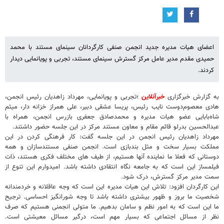
اعضای هیات مدیره جدید انجمن صنفی کارگردانان سینمای مستند با محمد
حمیدی مقدم مدیر عامل مرکز گسترش سینمای مستند، تجربی و پویانمایی دیدار
کردند.
به گزارش خبرگزاری
خبرآنلاین
؛تجربی و پویانمایی، مهرداد زاهدیان رئیس انجمن،
هادی معصوم‌دوست نایب رئیس، پریسا عشقی دبیر، علی همراز خزانه دار، میثم
شاه‌بابایی عضو هیات مدیره و محمدصادق جعفری بازرس انجمن، همراه با
عبدالحسین بدرلو قائم مقام و معاون مستند مرکز در این جلسه حضور داشتند.
مهرداد زاهدیان رئیس انجمن در این جلسه گفت: کار فرهنگی کردن در این
مملکت بسیار سخت و مثل بندبازی است. انجمن صنفی مستندسازان و همه
دوستانی که فعلا ما نماینده آنها هستیم، از طیف های مختلف فکری هستند، ذات
فیلمساز این است که به جامعه نگاه انتقادی داشته باشد. امیدوارم این تنوع از
سمت مدیر مرکز گسترش، درک شود.
این کارگردان افزود: تلاش این هیات مدیره این است که وجه عاقلانه و خردمندانه
شخصیت ما بروز و ظهور بیشتری داشته باشد تا وجه شورانگیز احساسی. ترجیح
ما این است که به امور نظم و سامان بدهیم. ما متولی انجمنی هستیم که صرف
نظر از مسائل اجتماعی که بسیار مهم است، درگیر مسائل معیشتی است.