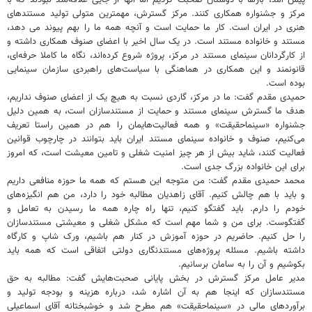
پیش آمد، بارها با دوستان صحبت کردیم اما آنها از جایی علاقه‌مند نبودند که با
مرکز و جشنواره همکاری کنند. مرکز گسترش، مهمترین متولی تولید مستندهای
هنری در ایران است. کار ما حمایت است و آنچه همه ما را بهم پیوند می دهد،
مستند و خانواده مستند است. در یک سال اخیر با اعضای صنوف همکاری داشته و
از کارگردانان سینمای مستند در مرکز، پروژه شروع کرده‌اند، نگاه ما کاملا حرفه‌ای،
قانونمند و این همکاری در هماهنگی با سیاست‌های راهبردی سازمان سینمایی
بوده است.
حمیدی مقدم گفت: ما در مرکز، گاردی نسبت به هیچ یک از اعضای صنوف نداریم،
هدف ما گسترش سینمای مستند و حمایت از مستندسازان است، به همین دلیل
جشنواره «سینماحقیقت» و همه فعالیت‌هایمان را هم در همین راستا تعریف
می‌کنیم، صنوف و خانواده سینمای مستند ایران باید بتوانند در چارچوب قوانین
فعالیت کنند، شاید بیش از هر چیز امنیت شغلی و تامین معیشت است، که امروز
برای این خانواده بزرگ جدی است.
محمد حمیدی مقدم گفت: من متوجه این هستم که همه ما حوزه منافعی داریم
و باید با هم چالش کنیم. آقای زاهدیان مطالبه خود را دارد، من هم انگیزه‌های
خودم را دارم. باید گفتگو کنیم، تنها راه چاره همه ما رسیدن به تعامل و
گفتگوست. برای من و شما مهم است که مشکل شغلی و معیشتی مستندسازان
را حل کنیم. حاضریم در حوزه آموزش در کنار هم باشیم، ورک شاپ و کارگاه
داشته باشیم. مسئله پروژه‌های مستندنگاری دولتی اتفاقی است که همه باید
بکوشیم و آن را به سامان برسانیم.
مدیر عامل مرکز گسترش در بخش پایانی صحبت‌هایش گفت: مطالبه به حق
مستندسازان که اینجا هم به آن اشاره شد، درباره هزینه و بودجه تولید و
برآوردهای مالی در «سینماحقیقت» هم مطرح شد و خوشبختانه آقای اسماعیلی