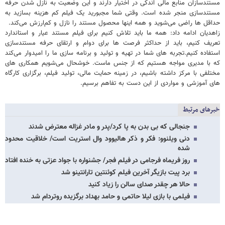
مستندسازان منابع مالی اندکی در اختیار دارند و این وضعیت به نازل شدن حرفه
مستندسازی منجر شده است. وقتی شما مجبورید یک فیلم کم هزینه بسازید به
حداقل ها راضی می‌شوید و همه اینها محصول مستند را نازل و کم‌ارزش می‌کند.
زاهدیان ادامه داد: همه ما باید تلاش کنیم برای فیلم مستند عیار و استاندارد
تعریف کنیم، باید از حداکثر فرصت ها برای دوام و ارتقای حرفه مستندسازی
استفاده کنیم.تجربه های شما در تهیه و تولید و برنامه سازی ما را امیدوار می‌کند
که با مدیری مواجه هستیم که از جنس ماست. خوشحال می‌شویم همکاری های
مختلفی با مرکز داشته باشیم، در زمینه حمایت مالی، تولید فیلم، برگزاری کارگاه
های آموزشی و مواردی از این دست به تفاهم برسیم.
خبرهای مرتبط
جنجالی که بی بدن به پا کرد/پدر و مادر غزاله معترض شدند
دنی ویلنوو: فکر و ذکر هالیوود وال استریت است/ خلاقیت محدود
شده
روز فریماه فرجامی در فیلم فجر/ جشنواره با جواد عزتی به خنده افتاد
برد پیت بازیگر آخرین فیلم کوئنتین تارانتینو شد
حالا هر چقدر صدای سالن را زیاد کنید
فیلمی با بازی لیلا حاتمی و حامد بهداد برگزیده روتردام شد