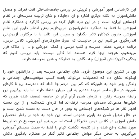
این کارشناس امور آموزشی و تربیتی در بررسی جامعه‌شناختی افت نمرات و معدل
دانش‌آموزان به نکته دیگری اشاره و آن «جایگاه و شان تربیت مدرسه‌ای در نظام
اجتماعی ایران» است و در این باره اظهار کرد: در بررسی کارکرد و عملکرد نظام
آموزشی ما فقط به عملکرد دانش‌آموزان می‌پردازیم یعنی انتظار داریم این نظام
آموزشی به‌روی کودکان تاثیر بگذارد و سپس این تاثیر را با برگزاری آزمونهایی
اندازه‌گیری می‌کنیم این در حالیست که صرفا سازوکارهای آموزشی، کلاس درس،
برنامه درسی، معلم، مدرسه و کتب درسی و کمک آموزشی‌ و ... را ملاک قرار
می‌دهیم، هرچند اینها لازم هستند اما کافی نیست؛ باید بررسی کنیم که
یادگیرندگان(دانش آموزان) چه نگاهی به «جایگاه و شان مدرسه» دارند.
وی در تشریح این موضوع افزود: شان اجتماعی مدرسه بعد از دارالفنون خود را
اینگونه نشان داد که تحصیلات می‌تواند باعث کسب موقعیت‌های اجتماعی و
زندگی بهتر شود به طوریکه کم کم بین مردم جا افتاد که «مدرسه برو تا کاره‌ای
شوی». در حال حاضر هرچند عده‌ای به این جریان اعتقاد دارند اما باید بپذیریم این
رابطه مدرسه رفتن و کاره‌ای شدن آرام آرام در جامعه ضعیف شده طوری که
خیلی‌ها مدعی‌اند «عده‌ای مدرسه‌ نرفته‌اند اما کاره‌ای شده‌اند» و از این دست
اظهار نظر ها در شبکه‌های اجتماعی به وفور در حال دست به دست شدن است و
در حال تبدیل شدن به باوری عمومی است. این خود به خود بر رفتار تحصیلی
دانش آموزان در کلاس درس تاثیرگذار است اما می‌بینیم این موضوع در تحلیل‌ها
مورد غفلت واقع شده و در نتیجه انگشت اتهام را فقط به سمت سیستم آموزشی
می‌گیریم. به سخن دیگر عوامل اجتماعی تاثیر گذار در عملکرد یادگیری دانش