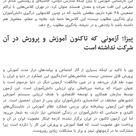
این کارشناس آموزشی با بیان اینکه مدارس دولتی، حاشیه‌ای و روستایی مدام در
معرض این افت نمرات و معدل هستند عنوان کرد: در تهران کلاس‌هایی با تراکم
جمعیتی ۴۵ نفره داریم، مطمئن باشید که در چنین کلاسهایی درگیری دانش‌آموزان
برای یادگیری مطلوب نیست؛ این کلاس‌ها حتما باید علاوه بر معلم، معلم‌یار هم
داشته باشد تا یاددهی و در نتیجه، یادگیری مطلوب رخ دهد.
پیزا؛ آزمونی که تاکنون آموزش و پرورش در آن
شرکت نداشته است
وی با تاکید بر اینکه بسیاری از آثار اجتماعی و پیامدهای دراز مدت آموزش و
پرورش قابل سنجش نیست، شاخص‌های اندازه‌گیری این عملکرد در دنیا و ایران را
مورد نقد قرار می‌دهد و در عین حالگفت: آزمونی دیگر در دنیا مرسوم است با
عنوان «پیزا» که برنامه‌ بین‌المللی برای ارزیابی دانش‌آموزان است. این آزمون
توسط سازمان همکاری و توسعه اقتصادی با هدف ارزیابی سیستم آموزشی
کشورهای مختلف در آماده‌سازی دانش‌آموزان برای پس ‌از دوران تحصیل است. در
واقع این آزمونی پیشرفته‌ برای بررسی عملکرد نظام آموزشی در شایستگی‌های
کلیدی و حساسی که دانش‌آموزان در زندگی اجتماعی نیاز دارند، به شمار می‌رود
اما این آزمون تاکنون در ایران برگزار نشده؛ لازمه اینکار عضویت ایران در آن و
پرداخت حق عضویت است که فعلا آموزش و پرورش این کار را نکرده است زیرا
مشارکت ما در آزمونهای تیمز و پرلز با مشکلات زیادی روبروست.