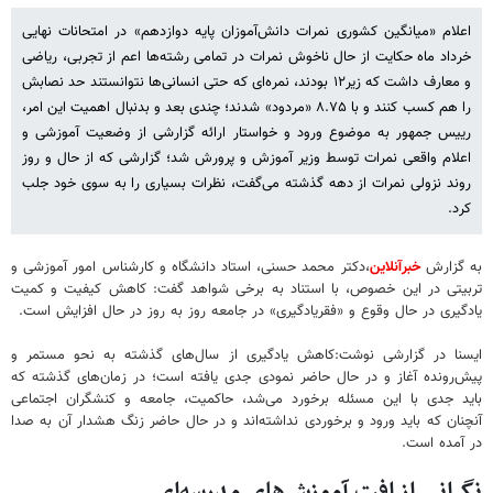
اعلام «میانگین کشوری نمرات دانش‌آموزان پایه دوازدهم» در امتحانات نهایی
خرداد ماه حکایت از حال ناخوش نمرات در تمامی رشته‌ها اعم از تجربی، ریاضی
و معارف داشت که زیر۱۲ بودند، نمره‌ای که حتی انسانی‌ها نتوانستند حد نصابش
را هم کسب کنند و با ۸.۷۵ «مردود» شدند؛ چندی بعد و بدنبال اهمیت این امر،
رییس جمهور به موضوع ورود و خواستار ارائه گزارشی از وضعیت آموزشی و
اعلام واقعی نمرات توسط وزیر آموزش و پرورش شد؛ گزارشی که از حال و روز
روند نزولی نمرات از دهه گذشته می‌گفت، نظرات بسیاری را به سوی خود جلب
کرد.
به گزارش
خبرآنلاین
،دکتر محمد حسنی، استاد دانشگاه و کارشناس امور آموزشی و
تربیتی در این خصوص، با استناد به برخی شواهد گفت: کاهش کیفیت و کمیت
یادگیری در حال وقوع و «فقریادگیری» در جامعه روز به روز در حال افزایش است.
ایسنا در گزارشی نوشت:کاهش یادگیری از سال‌های گذشته به نحو مستمر و
پیش‌رونده آغاز و در حال حاضر نمودی جدی یافته است؛ در زمان‌های گذشته که
باید جدی با این مسئله برخورد می‌شد، حاکمیت، جامعه و کنشگران اجتماعی
آنچنان که باید ورود و برخوردی نداشته‌اند و در حال حاضر زنگ هشدار آن به صدا
در آمده است.
نگرانی از افت آموزش‌های مدرسه‌ای