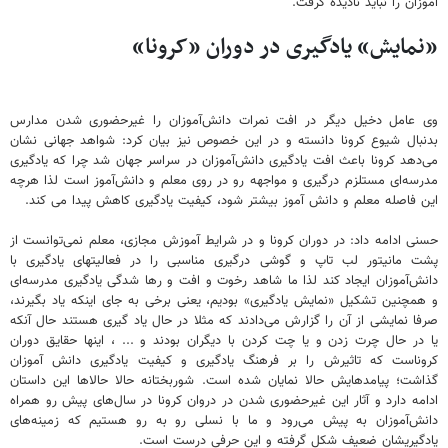
آموزان را نباید نادیده گرفت.
«نمایش» یادگیری در دوران «کرونا»
وی عامل دخیل دیگر در افت نمرات دانش‌آموزان را غیرحضوری شدن مدارس
بدنبال شیوع کرونا دانسته و در این خصوص نیز بیان کرد: شواهد جهانی نشان
می‌دهد کرونا باعث افت یادگیری دانش‌آموزان در سراسر جهان شد چرا که یادگیری
مدرسه‌ای مستلزم درگیری و مواجهه رو در روی معلم و دانش‌آموز است لذا هرچه
این فاصله معلم و دانش آموز بیشتر شود، کیفیت یادگیری کاهش پیدا می کند.
حسنی ادامه داد: در دوران کرونا و در شرایط آموزش مجازی، معلم نمی‌توانست از
پشت مانیتور لب تاپ و گوشی درگیری مناسبی را در فعالیتهای یادگیری با
دانش‌آموزان ایجاد کند لذا ما شاهد رخوت و افت و رها شدگی یادگیری مدرسه‌ای
و همچنین تشکیل «نمایش یادگیری» بودیم، یعنی برخی به جای اینکه یاد بگیرند،
صرفا نمایشی از آن را گزارش می‌دادند که مثلا در حال یاد گیری هستند حال آنکه
یا در حال چرت زدن و یا چت کردن با دیگران بودند و ... ، اینها حقایق دوران
کروناست که تاثیرش را بر فرهنگ یادگیری و کیفیت یادگیری دانش آموزان
گذاشت؛ پیامدهایش حالا نمایان شده است. شوربختانه حالا حالاها این داستان
ادامه دارد و آثار این غیرحضوری شدن در دروان کرونا در سال‌های پیش رو همراه
دانش‌آموزان به پیش می‌رود و ما با نسلی رو به رو هستیم که زمینه‌های
یادگیریشان ضعیف شکل گرفته و این حرفی درست است.