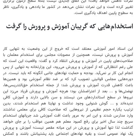
نمرات کاهش خواهد یافت؛ این اتفاق جدیدی نیست بلکه سطح آزمون برگزاری
تغییر کرده است و این نمرات نشان می‌دهد در کشور ما یاددهی و یادگیری، ناظر
به سطوح پایین اهداف یادگیری است.
استخدام‌هایی که گریبان آموزش و پرورش را گرفت
این استاد امور آموزشی معتقد است که خروج از این وضعیت به تنهایی کار
آموزش و پرورش نیست، همچنین از مصوبات مجلس برای استخدام معلمان با
صلاحیت‌های پایین در آموزش و پرورش انتقاد کرد و گفت: واقعیت این است که
علی رغم انتظاراتی که از آموزش و پرورش می‌رود، این وزارتخانه به تنهایی از پس
انجام این کار بر نمی‌آید. بودجه و حمایت نهادهای جانبی آنگونه که باید نیست. در
دوره‌هایی مجلس قوانینی تصویب کرد که بر ضد نظام آموزشی بود و همین‌ها
باعث کاهش قدرت آموزش و پرورش شد؛ از جمله استخدام حق‌التدریسی‌ها،
نهضتی‌ها و ... بعد از اعتراضشان بود؛ هرچه آموزش و پرورش فریاد می‌زد این
نیروها در سطح استانداردهای من نیستند و سن بالایی دارند و آموزش کافی
ندیده‌اند و ... گوش شنوایی وجود نداشت و نهایتا هم استخدام شدند، بدین
ترتیب یکباره حجم عظیمی از نیروهایی که صلاحیت کافی برای معلمی نداشتند
وارد مدارس شدند و این امر به مرور باعث افت آموزشی شد جریانهای استخدام
سریع چند سال اخیر برای رفع کمبود معلم هم همین عواقب را بر جای خواهد
گذاشت لذا تنها آموزش و پرورش در این میانه مقصر نیست؛ آموزش و پرورش
یک نهاد عمومی است و بقیه نهادهای اجتماعی باید پشتیبانش باشند و کمکش