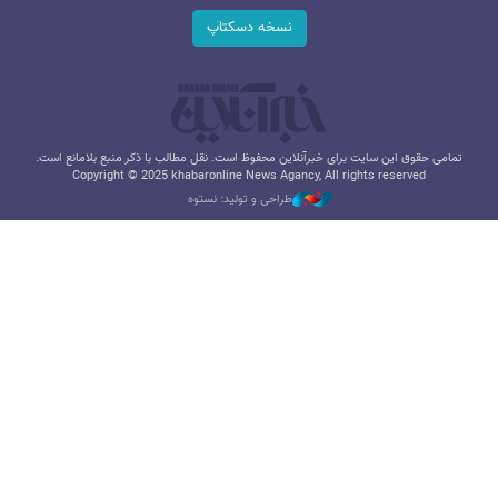
نسخه دسکتاپ
تمامی حقوق این سایت برای خبرآنلاین محفوظ است. نقل مطالب با ذکر منبع بلامانع است.
Copyright © 2025 khabaronline News Agancy, All rights reserved
طراحی و تولید: نستوه