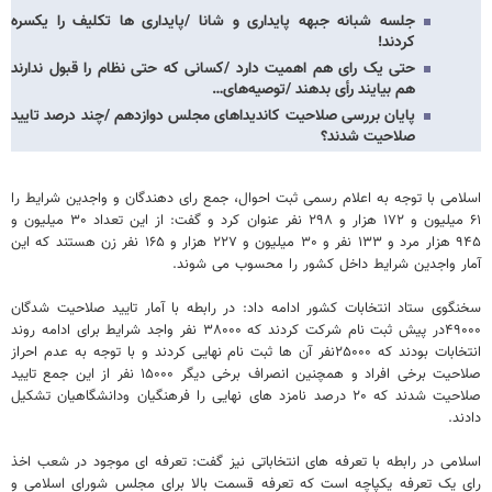
جلسه شبانه جبهه پایداری و شانا /پایداری ها تکلیف را یکسره
کردند!
حتی یک رای هم اهمیت دارد /کسانی که حتی نظام را قبول ندارند
هم بیایند رأی بدهند /توصیه‌های…
پایان بررسی صلاحیت کاندیداهای مجلس دوازدهم /چند درصد تایید
صلاحیت شدند؟
اسلامی با توجه به اعلام رسمی ثبت احوال، جمع رای دهندگان و واجدین شرایط را
۶۱ میلیون و ۱۷۲ هزار و ۲۹۸ نفر عنوان کرد و گفت: از این تعداد ۳۰ میلیون و
۹۴۵ هزار مرد و ۱۳۳ نفر و ۳۰ میلیون و ۲۲۷ هزار و ۱۶۵ نفر زن هستند که این
آمار واجدین شرایط داخل کشور را محسوب می شوند.
سخنگوی ستاد انتخابات کشور ادامه داد: در رابطه با آمار تایید صلاحیت شدگان
۴۹۰۰۰در پیش ثبت نام شرکت کردند که ۳۸۰۰۰ نفر واجد شرایط برای ادامه روند
انتخابات بودند که ۲۵۰۰۰نفر آن ها ثبت نام نهایی کردند و با توجه به عدم احراز
صلاحیت برخی افراد و همچنین انصراف برخی دیگر ۱۵۰۰۰ نفر از این جمع تایید
صلاحیت شدند که ۲۰ درصد نامزد های نهایی را فرهنگیان ودانشگاهیان تشکیل
دادند.
اسلامی در رابطه با تعرفه های انتخاباتی نیز گفت: تعرفه ای موجود در شعب اخذ
رای یک تعرفه یکپاچه است که تعرفه قسمت بالا برای مجلس شورای اسلامی و