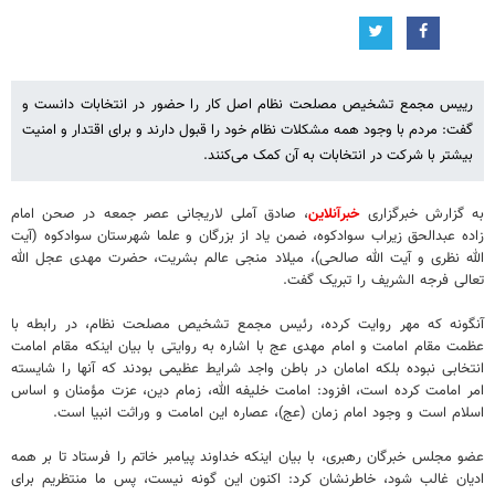
رییس مجمع تشخیص مصلحت نظام اصل کار را حضور در انتخابات دانست و
گفت: مردم با وجود همه مشکلات نظام خود را قبول دارند و برای اقتدار و امنیت
بیشتر با شرکت در انتخابات به آن کمک می‌کنند.
به گزارش خبرگزاری
خبرآنلاین
، صادق آملی لاریجانی عصر جمعه در صحن امام
زاده عبدالحق زیراب سوادکوه، ضمن یاد از بزرگان و علما شهرستان سوادکوه (آیت
الله نظری و آیت الله صالحی)، میلاد منجی عالم بشریت، حضرت مهدی عجل الله
تعالی فرجه الشریف را تبریک گفت.
آنگونه که مهر روایت کرده، رئیس مجمع تشخیص مصلحت نظام، در رابطه با
عظمت مقام امامت و امام مهدی عج با اشاره به روایتی با بیان اینکه مقام امامت
انتخابی نبوده بلکه امامان در باطن واجد شرایط عظیمی بودند که آنها را شایسته
امر امامت کرده است، افزود: امامت خلیفه الله، زمام دین، عزت مؤمنان و اساس
اسلام است و وجود امام زمان (عج)، عصاره این امامت و وراثت انبیا است.
عضو مجلس خبرگان رهبری، با بیان اینکه خداوند پیامبر خاتم را فرستاد تا بر همه
ادیان غالب شود، خاطرنشان کرد: اکنون این گونه نیست، پس ما منتظریم برای