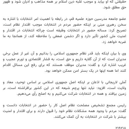
حقیقتی که او بیابد و موجب غلبه دین اسلام بر همه مذاهب و ادیان شود و ظهور
حق مطلق شود.
عضو جامعه مدرسین حوزه علمیه قم، در رابطه با اهمیت امر انتخابات با اشاره به
سخن رهبری مبنی بر اینکه حضور مردم در انتخابات موجب اقتدار نظام است،
تصریح کرد: مساله حضور در انتخابات وظیفه است چراکه انتخابات در اقتدار و
امنیت ملی کشور تأثیر دارد و اگر دشمن ضعفی را ملاحظه کند، از همانجا به ما
ضربه خواهد زد.
وی با بیان اینکه باید قدر نظام جمهوری اسلامی را بدانیم و آن غیر از عمل برخی
مدیران است که از آن گلایه داریم و حق است، به فشار اقتصادی و تورم عجیب و
غریب اشاره کرد و گفت: مدیران موظف هستند که برای رفع این مسائل اقدام
کنند اما همه اینها در یک بستر امن ممکن خواهد بود.
آملی لاریجانی با اذعان بر اینکه اصل جمهوری اسلامی بر اساس توحید، معاد و
ولایت است، افزود: نباید تنها پرچم شیعه که در این کشور برافراشته است، بر
زمین بیافتد و همه در انتخابات شرکت می‌کنیم و به اصلح رأی می‌دهیم.
رئیس مجمع تشخیص مصلحت نظام اصل کار را حضور در انتخابات دانست و
گفت: مردم با وجود همه مشکلات نظام خود را قبول دارند و برای اقتدار و امنیت
بیشتر با شرکت در انتخابات به آن کمک می‌کنند.
۲۱۹۲۱۸