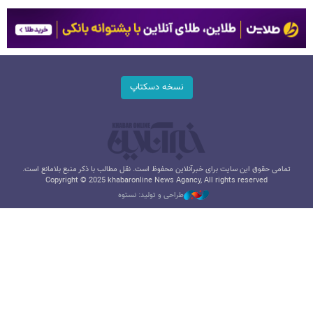
نسخه دسکتاپ
تمامی حقوق این سایت برای خبرآنلاین محفوظ است. نقل مطالب با ذکر منبع بلامانع است.
Copyright © 2025 khabaronline News Agancy, All rights reserved
طراحی و تولید: نستوه