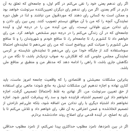
اگر رای ندهم یعنی خود را نفی می‌کنم در گام اول، و جامعه‌ای که تعلق به آن
دارم در گام بعدی. اگر من رای ندهم رای دیگران تعیین‌کننده سرنوشت خواهد بود
و ممکن است به کسانی رای دهند که موردقبول من نباشند و لذا در طول دوره
نمایندگی، آنچه را که من با آن موافق نیستم تصویب کنند. پس بین رای دادن و
رای ندادن مرزی طولانی نیست، رای من آینده من را در درجه اول و آینده
جامعه‌ای که در آن زندگی می‌کنم را در درجه دوم مشخص خواهد کرد. من رای
خواهم داد تا کشورم را، تا جامعه‌ام را، تا منافع خودم و شهروندان را و تا منافع
ملی کشورم را صیانت کنم. پرواضح است که من رای نمی‌دهم تا نماینده‌ای احتمالا
سوءاستفاده کند از جایگاه خود! من رای می‌دهم تا نماینده‌ای شایسته بر کرسی
نمایندگی مجلس جلوس کند که افکارش به صواب نزدیک‌تر باشد، تا نگاه من در
نگاهش جاری باشد، تا راهی را ادامه دهد که مدنظر من و منطبق بر منافع ملی
باشد.
بنابراین مشکلات معیشتی و اقتصادی را که واقعیت جامعه امروز ماست، باید
کناری نهاده و اجازه ندهیم این مشکلات تبدیل به مانع شوند؛ مانعی برای استفاده
از حق تعیین سرنوشت من. اگر نهادی به غلط (احتمالا) تصمیمی گرفت، اجازه
نخواهم داد این تصمیم اشتباه، فزاینده شود و سد راه پیشرفت کشور شود. اجازه
نخواهم داد اشتباه دیگری با رای ندادن من اضافه شود، بلکه علی‌رغم ناراحتی از
تصمیم اتخاذشده و ضمن اعتراض به آن نظر، رای خواهم داد و تلاش می‌کنم تا با
رای به اصلح، در آینده قدمی برای اصلاح روند حادث‌شده بردارم.
اگر در بین نامزدها، نامزد مطلوب حداکثری پیدا نمی‌کنم، از نامزد مطلوب حداقلی