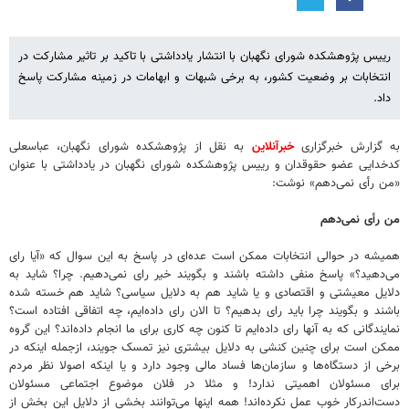
رییس پژوهشکده شورای نگهبان با انتشار یادداشتی با تاکید بر تاثیر مشارکت در
انتخابات بر وضعیت کشور، به برخی شبهات و ابهامات در زمینه مشارکت پاسخ
داد.
به گزارش خبرگزاری
خبرآنلاین
به نقل از پژوهشکده شورای نگهبان، عباسعلی
کدخدایی عضو حقوقدان و رییس پژوهشکده شورای نگهبان در یادداشتی با عنوان
«من رأی نمی‌دهم» نوشت:
من رأی نمی‌دهم
همیشه در حوالی انتخابات ممکن است عده‌ای در پاسخ به این سوال که «آیا رای
می‌دهید؟» پاسخ منفی داشته باشند و بگویند خیر رای نمی‌دهیم. چرا؟ شاید به
دلایل معیشتی و اقتصادی و یا شاید هم به دلایل سیاسی؟ شاید هم خسته شده
باشند و بگویند چرا باید رای بدهیم؟ تا الان رای داده‌ایم، چه اتفاقی افتاده است؟
نمایندگانی که به آنها رای داده‌ایم تا کنون چه کاری برای ما انجام داده‌اند؟ این گروه
ممکن است برای چنین کنشی به دلایل بیشتری نیز تمسک جویند، ازجمله اینکه در
برخی از دستگاه‌ها و سازمان‌ها فساد مالی وجود دارد و یا اینکه اصولا نظر مردم
برای مسئولان اهمیتی ندارد! و مثلا در فلان موضوع اجتماعی مسئولان
دست‌اندرکار خوب عمل نکرده‌اند! همه اینها می‌توانند بخشی از دلایل این بخش از