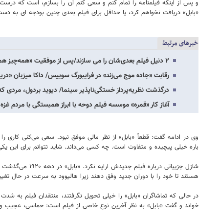
و پس از اینکه فیلمنامه را تمام کنم و سعی کنم آن را بسازم، است که درست م
«بابل» دریافت نخواهم کرد، یا حداقل برای فیلم بعدی چنین بودجه ای به دست
خبرهای مرتبط
۲ دنیل فیلم بعدی‌شان را می سازند/پس از موفقیت «همه‌چیز همه‌جا...»
رقابت «جاده موج می‌زند» در فرایبورگ سوییس/ داکا میزبان «دری
درگذشت نظریه‌پرداز خستگی‌ناپذیر سینما/ دیوید بردول، مردی که
آغاز کار «قمره» موسسه فیلم دوحه با ابراز همبستگی با مردم غزه
وی در ادامه گفت: قطعاً «بابل» از نظر مالی موفق نبود. سعی می‌کنی کاری را ک
باره خیلی پیچیده و متفاوت است. چه کسی می‌داند. شاید نتوانم برای این یکی 
شازل جزییاتی در
هستند تا خود را با دوران جدید وفق دهند زیرا هالیوود به سرعت در حال تغییر ا
در حالی که تماشاگران «بابل» را خیلی تحویل نگرفتند، منتقدان فیلم به شدت ب
خواند و گفت «بابل» به نظر آخرین نوع خاصی از فیلم است: حماسی، عجیب و غری