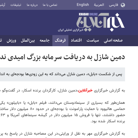
فارسی
العربية
English
تماس با ما
درباره ما
تبلیغات
آرشی
صفحه اصلی
سیاست
اقتصاد
فرهنگ
جامعه
بین‌الملل
ورزش
تا
دمین شازل به دریافت سرمایه بزرگ امیدی ندا
پس از شکست «بابل»، دمین شازل می‌داند که به این زودی‌ها بودجه‌ای به اندا
به گزارش خبرگزاری
خبرآنلاین
،دمین شازل، کارگردان برنده اسکار، در گفت‌وگو
همان‌طور که بسیاری از سینمادوستان می‌دانند، فیلم «بابل» یا «بابیلون» ی
حماسی هالیوود با حمایت پار
ح
برنده اسکار شده بود.
به گزارش خبرگزاری مهر به نقل از ورایتی،در این مصاحبه شازل در پاسخ به پ