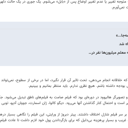
توجه تغییر یا عدم تغییر اوضاع پس از «بابل» می‌شوم. یک جوری در یک حالت دلهره‌آو
 نمی‌آورم.
ا» شد
 معلم میلیون‌ها نفر در…
ه خلاقانه انجام می‌دهی، تحت تاثیر آن قرار نگیرد، اما در برخی از سطوح، نمی‌تواند
بودجه داشته باشم. هیچ نظری ندارم. باید منتظر بمانیم و ببینیم.
باره فیلم جدیدش ارایه نکرد. «بابل» در دهه ۱۹۲۰ می‌گذشت و تصویرگر هالیوود در دوره‌ای بود که فیلم صامت به فیلم
ست و احتمال کنار گذاشتن آنها می‌رود. دیگو کالوا، ژان اسمارت، جووان آدپو، توبی مگو
ر سر فیلم شازل اختلاف داشتند. پیتر دبروژ از ورایتی، این فیلم را نگاهی بسیار دره
ب و بسیار پرهزینه بی‌دلیل که برای بازگرداندن پول خود لازم داشت تا عادت فیلم‌ب