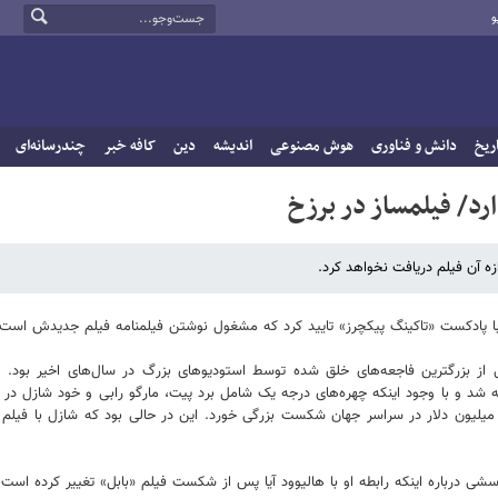
و
ریخ
دانش و فناوری
هوش مصنوعی
اندیشه
دین
کافه خبر
چندرسانه‌ای
رد/ فیلمساز در برزخ
زه آن فیلم دریافت نخواهد کرد.
 با پادکست «تاکینگ پیکچرز» تایید کرد که مشغول نوشتن فیلمنامه فیلم جدیدش است.
کی از بزرگترین فاجعه‌های خلق شده توسط استودیوهای بزرگ در سال‌های اخیر بود. ا
امونت با بودجه‌ای در حدود ۸۰ میلیون دلار ساخته شد و با وجود اینکه چهره‌های درجه یک شامل برد پیت، مارگو رابی و خود شازل
ضور داشتند، تنها با فروش ۱۵ میلیون دلار در گیشه سینماهای آمریکا و ۶۳ میلیون دلار در سراسر جهان شکست بزرگی خورد. این در حالی بود که شازل با 
رسشی درباره اینکه رابطه او با هالیوود آیا پس از شکست فیلم «بابل» تغییر کرده ا